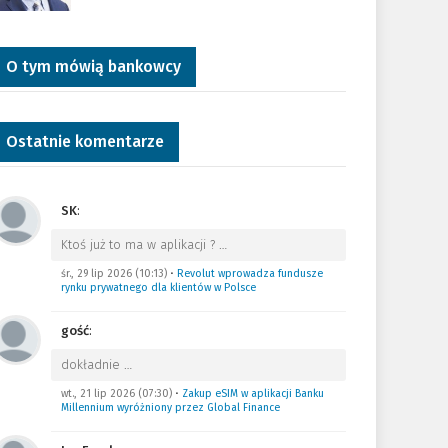
O tym mówią bankowcy
Ostatnie komentarze
SK
:
Ktoś już to ma w aplikacji ?
…
śr., 29 lip 2026 (10:13)
•
Revolut wprowadza fundusze
rynku prywatnego dla klientów w Polsce
gość
:
dokładnie
…
wt., 21 lip 2026 (07:30)
•
Zakup eSIM w aplikacji Banku
Millennium wyróżniony przez Global Finance