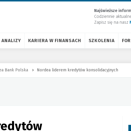
Najświeższe inform
Codziennie aktualn
Zapisz się na nasz
ANALIZY
KARIERA W FINANSACH
SZKOLENIA
FO
ea Bank Polska
Nordea liderem kredytów konsolidacyjnych
redytów