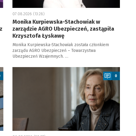
07.08.2026 (13:28)
Monika Kurpiewska-Stachowiak w
z
zarządzie AGRO Ubezpieczeń, zastąpiła
Krzysztofa Łyskawę
Monika Kurpiewska-Stachowiak została członkiem
zarządu AGRO Ubezpieczeń – Towarzystwa
Ubezpieczeń Wzajemnych. …
a
0
0