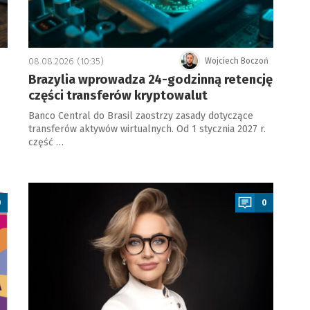
08.08.2026 (10:35)
Wojciech Boczoń
Brazylia wprowadza 24-godzinną retencję
części transferów kryptowalut
Banco Central do Brasil zaostrzy zasady dotyczące
transferów aktywów wirtualnych. Od 1 stycznia 2027 r.
część …
a
0
0