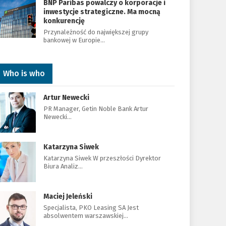
BNP Paribas powalczy o korporacje i
inwestycje strategiczne. Ma mocną
konkurencję
Przynależność do największej grupy
bankowej w Europie…
Who is who
Artur Newecki
PR Manager, Getin Noble Bank Artur
Newecki…
Katarzyna Siwek
Katarzyna Siwek W przeszłości Dyrektor
Biura Analiz…
Maciej Jeleński
Specjalista, PKO Leasing SA Jest
absolwentem warszawskiej…