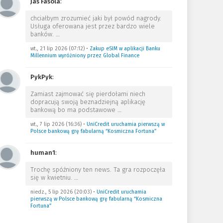
Jas Fasola
:
chciałbym zrozumieć jaki był powód nagrody.
Usługa oferowana jest przez bardzo wiele
banków.
…
wt., 21 lip 2026 (07:12)
•
Zakup eSIM w aplikacji Banku
Millennium wyróżniony przez Global Finance
PykPyk
:
Zamiast zajmować się pierdołami niech
dopracują swoją beznadziejną aplikację
bankową bo ma podstawowe
…
wt., 7 lip 2026 (16:36)
•
UniCredit uruchamia pierwszą w
Polsce bankową grę fabularną “Kosmiczna Fortuna”
human1
:
Trochę spóźniony ten news. Ta gra rozpoczęła
się w kwietniu.
…
niedz., 5 lip 2026 (20:03)
•
UniCredit uruchamia
pierwszą w Polsce bankową grę fabularną “Kosmiczna
Fortuna”