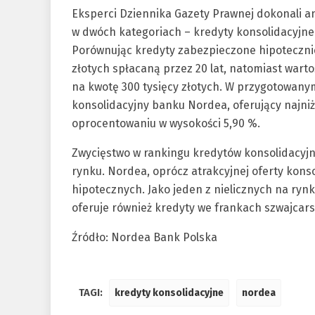
Eksperci Dziennika Gazety Prawnej dokonali an
w dwóch kategoriach – kredyty konsolidacyjne
Porównując kredyty zabezpieczone hipotecznie
złotych spłacaną przez 20 lat, natomiast wart
na kwotę 300 tysięcy złotych. W przygotowanym
konsolidacyjny banku Nordea, oferujący najniżs
oprocentowaniu w wysokości 5,90 %.
Zwycięstwo w rankingu kredytów konsolidacyj
rynku. Nordea, oprócz atrakcyjnej oferty kons
hipotecznych. Jako jeden z nielicznych na rynk
oferuje również kredyty we frankach szwajcar
Źródło: Nordea Bank Polska
TAGI:
kredyty konsolidacyjne
nordea