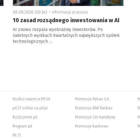
06.08.2026 (20:34) –
informacja prasowa
10 zasad rozsądnego inwestowania w AI
AI znowu rozpala wyobraźnię inwestorów. Po
świetnych wynikach kwartalnych największych spółek
technologicznych …
Rozlicz najem w PIT-28
Promocje Pekao S.A.
P
pit 37 online na pit.pl
Promocje BNP Paribas
P
Rozliczenie pit
Promocje Citi Handlowy
P
Program pit
Promocje bankowe
P
Pit 11