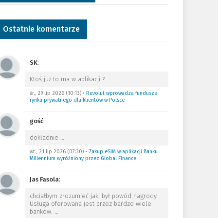
Ostatnie komentarze
SK
:
Ktoś już to ma w aplikacji ?
…
śr., 29 lip 2026 (10:13)
•
Revolut wprowadza fundusze
rynku prywatnego dla klientów w Polsce
gość
:
dokładnie
…
wt., 21 lip 2026 (07:30)
•
Zakup eSIM w aplikacji Banku
Millennium wyróżniony przez Global Finance
Jas Fasola
:
chciałbym zrozumieć jaki był powód nagrody.
Usługa oferowana jest przez bardzo wiele
banków.
…