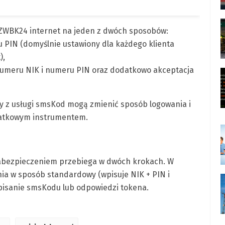
BZWBK24 internet na jeden z dwóch sposobów:
 PIN (domyślnie ustawiony dla każdego klienta
),
umeru NIK i numeru PIN oraz dodatkowo akceptacja
cy z usługi smsKod mogą zmienić sposób logowania i
datkowym instrumentem.
bezpieczeniem przebiega w dwóch krokach. W
a w sposób standardowy (wpisuje NIK + PIN i
pisanie smsKodu lub odpowiedzi tokena.