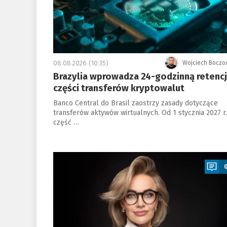
08.08.2026 (10:35)
Wojciech Boczo
Brazylia wprowadza 24-godzinną retenc
części transferów kryptowalut
Banco Central do Brasil zaostrzy zasady dotyczące
transferów aktywów wirtualnych. Od 1 stycznia 2027 r.
część …
a