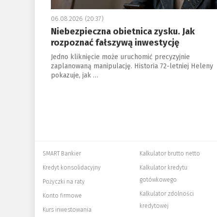
06.08.2026 (20:37)
Niebezpieczna obietnica zysku. Jak
rozpoznać fałszywą inwestycję
Jedno kliknięcie może uruchomić precyzyjnie
zaplanowaną manipulację. Historia 72-letniej Heleny
pokazuje, jak …
SMART Bankier
Kalkulator brutto netto
Kredyt konsolidacyjny
Kalkulator kredytu
gotówkowego
Pożyczki na raty
Kalkulator zdolności
Konto firmowe
kredytowej
Kurs inwestowania