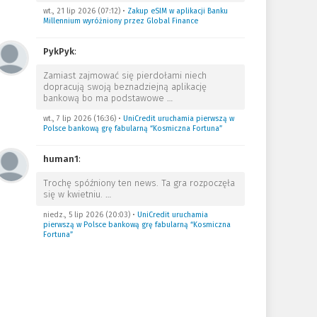
wt., 21 lip 2026 (07:12)
•
Zakup eSIM w aplikacji Banku
Millennium wyróżniony przez Global Finance
PykPyk
:
Zamiast zajmować się pierdołami niech
dopracują swoją beznadziejną aplikację
bankową bo ma podstawowe
…
wt., 7 lip 2026 (16:36)
•
UniCredit uruchamia pierwszą w
Polsce bankową grę fabularną “Kosmiczna Fortuna”
human1
:
Trochę spóźniony ten news. Ta gra rozpoczęła
się w kwietniu.
…
niedz., 5 lip 2026 (20:03)
•
UniCredit uruchamia
pierwszą w Polsce bankową grę fabularną “Kosmiczna
Fortuna”