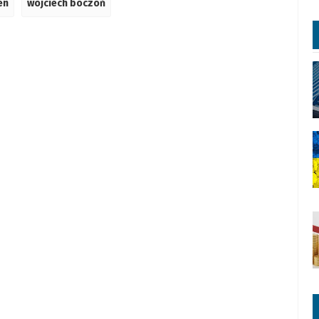
en
wojciech boczoń