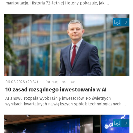
manipulację. Historia 72-letniej Heleny pokazuje, jak …
a
0
06.08.2026 (20:34) –
informacja prasowa
10 zasad rozsądnego inwestowania w AI
AI znowu rozpala wyobraźnię inwestorów. Po świetnych
wynikach kwartalnych największych spółek technologicznych …
a
0