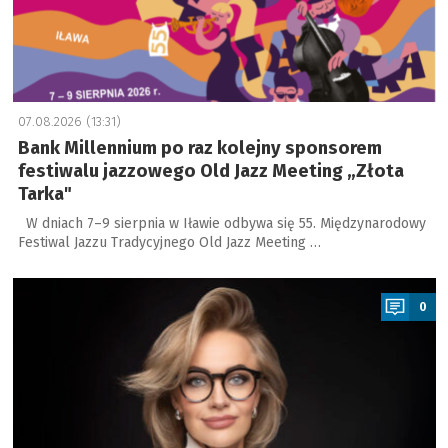
07.08.2026 (13:31)
Bank Millennium po raz kolejny sponsorem
festiwalu jazzowego Old Jazz Meeting „Złota
Tarka"
W dniach 7–9 sierpnia w Iławie odbywa się 55. Międzynarodowy
Festiwal Jazzu Tradycyjnego Old Jazz Meeting …
a
0