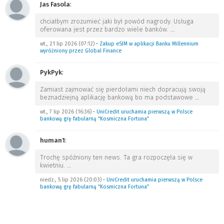
Jas Fasola
:
chciałbym zrozumieć jaki był powód nagrody. Usługa
oferowana jest przez bardzo wiele banków.
…
wt., 21 lip 2026 (07:12)
•
Zakup eSIM w aplikacji Banku Millennium
wyróżniony przez Global Finance
PykPyk
:
Zamiast zajmować się pierdołami niech dopracują swoją
beznadziejną aplikację bankową bo ma podstawowe
…
wt., 7 lip 2026 (16:36)
•
UniCredit uruchamia pierwszą w Polsce
bankową grę fabularną “Kosmiczna Fortuna”
human1
:
Trochę spóźniony ten news. Ta gra rozpoczęła się w
kwietniu.
…
niedz., 5 lip 2026 (20:03)
•
UniCredit uruchamia pierwszą w Polsce
bankową grę fabularną “Kosmiczna Fortuna”