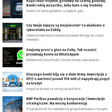
Rząd radzi trzymać gotówkę na czarną godzinę.
Banki robią wszystko, żeby było o nią trudniej
Osiem lat temu pytałem, co będzie, gdy…
Czy twoje żappsy są bezpieczne? Co wiadomo o
cyberataku na Żabkę
Żabka potwierdziła nieautoryzowany dostęp do części
swojego…
Znajomy prosi o głos na Zofię. Tak oszuści
przejmują konta na WhatsAppie
Wiadomość przychodzi z konta osoby zapisanej w…
Dlaczego banki biją się o duże firmy. Inwestycje z
KPO o wartości ponad 158 mld zł napędzają popyt
na kredyt
Popyt na kredyt ze strony dużych firm…
BNP Paribas powalczy o korporacje i inwestycje
strategiczne. Ma mocną konkurencję
Przynależność do największej grupy bankowej w Europie…