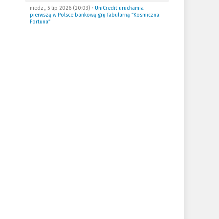
niedz., 5 lip 2026 (20:03)
•
UniCredit uruchamia
pierwszą w Polsce bankową grę fabularną “Kosmiczna
Fortuna”