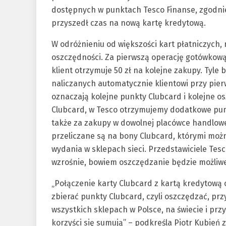
dostępnych w punktach Tesco Finanse, zgodnie
przyszedł czas na nową kartę kredytową.
W odróżnieniu od większości kart płatniczych,
oszczędności. Za pierwszą operację gotówkow
klient otrzymuje 50 zł na kolejne zakupy. Tyl
naliczanych automatycznie klientowi przy pierw
oznaczają kolejne punkty Clubcard i kolejne 
Clubcard, w Tesco otrzymujemy dodatkowe punk
także za zakupy w dowolnej placówce handlowej
przeliczane są na bony Clubcard, którymi możn
wydania w sklepach sieci. Przedstawiciele Tes
wzrośnie, bowiem oszczędzanie będzie możliwe
„Połączenie karty Clubcard z kartą kredytową 
zbierać punkty Clubcard, czyli oszczędzać, prz
wszystkich sklepach w Polsce, na świecie i prz
korzyści się sumują” – podkreśla Piotr Kubień 