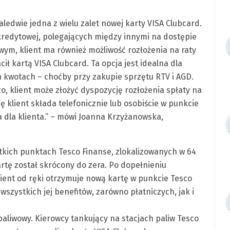
aledwie jedna z wielu zalet nowej karty VISA Clubcard.
redytowej, polegających między innymi na dostępie
ym, klient ma również możliwość rozłożenia na raty
ił kartą VISA Clubcard. Ta opcja jest idealna dla
h kwotach – choćby przy zakupie sprzętu RTV i AGD.
o, klient może złożyć dyspozycję rozłożenia spłaty na
ę klient składa telefonicznie lub osobiście w punkcie
a dla klienta.” – mówi Joanna Krzyżanowska,
kich punktach Tesco Finanse, zlokalizowanych w 64
rtę został skrócony do zera. Po dopełnieniu
ient od ręki otrzymuje nową kartę w punkcie Tesco
wszystkich jej benefitów, zarówno płatniczych, jak i
paliwowy. Kierowcy tankujący na stacjach paliw Tesco