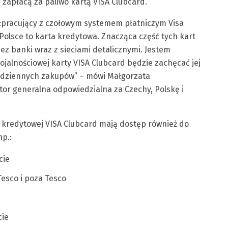
li zapłacą za paliwo kartą VISA Clubcard.
łpracujący z czołowym systemem płatniczym Visa
Polsce to karta kredytowa. Znacząca część tych kart
ez banki wraz z sieciami detalicznymi. Jestem
lojalnościowej karty VISA Clubcard będzie zachęcać jej
codziennych zakupów” – mówi Małgorzata
or generalna odpowiedzialna za Czechy, Polskę i
 kredytowej VISA Clubcard mają dostęp również do
np.:
cie
esco i poza Tesco
cie