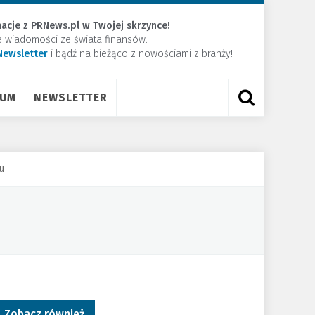
acje z PRNews.pl w Twojej skrzynce!
e wiadomości ze świata finansów.
Newsletter
​i bądź na bieżąco z nowościami z branży!
RUM
NEWSLETTER
u
Zobacz również