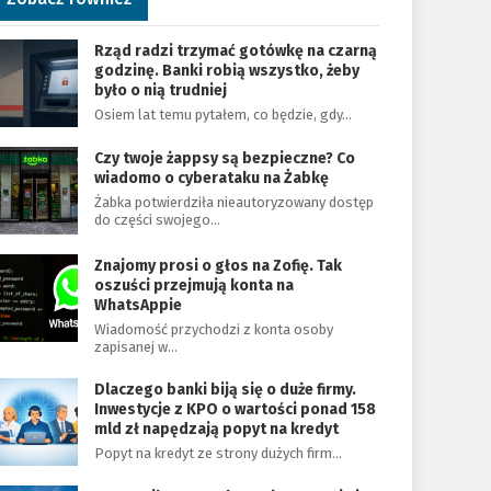
Rząd radzi trzymać gotówkę na czarną
godzinę. Banki robią wszystko, żeby
było o nią trudniej
Osiem lat temu pytałem, co będzie, gdy…
Czy twoje żappsy są bezpieczne? Co
wiadomo o cyberataku na Żabkę
Żabka potwierdziła nieautoryzowany dostęp
do części swojego…
Znajomy prosi o głos na Zofię. Tak
oszuści przejmują konta na
WhatsAppie
Wiadomość przychodzi z konta osoby
zapisanej w…
Dlaczego banki biją się o duże firmy.
Inwestycje z KPO o wartości ponad 158
mld zł napędzają popyt na kredyt
Popyt na kredyt ze strony dużych firm…