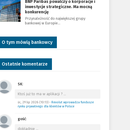
BNP Paribas powalczy o korporacje i
inwestycje strategiczne. Ma mocną
konkurencję
Przynależność do największej grupy
bankowej w Europie…
O tym mówią bankowcy
Ostatnie komentarze
SK
:
Ktoś już to ma w aplikacji ?
…
śr., 29 lip 2026 (10:13)
•
Revolut wprowadza fundusze
rynku prywatnego dla klientów w Polsce
gość
:
dokładnie
…