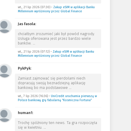
wt., 21 lip 2026 (07:30)
•
Zakup eSIM w aplikacji Banku
Millennium wyróżniony przez Global Finance
Jas Fasola
:
chciałbym zrozumieć jaki był powód nagrody.
Usługa oferowana jest przez bardzo wiele
banków.
…
wt., 21 lip 2026 (07:12)
•
Zakup eSIM w aplikacji Banku
Millennium wyróżniony przez Global Finance
PykPyk
:
Zamiast zajmować się pierdołami niech
dopracują swoją beznadziejną aplikację
bankową bo ma podstawowe
…
wt., 7 lip 2026 (16:36)
•
UniCredit uruchamia pierwszą w
Polsce bankową grę fabularną “Kosmiczna Fortuna”
human1
:
Trochę spóźniony ten news. Ta gra rozpoczęła
się w kwietniu.
…