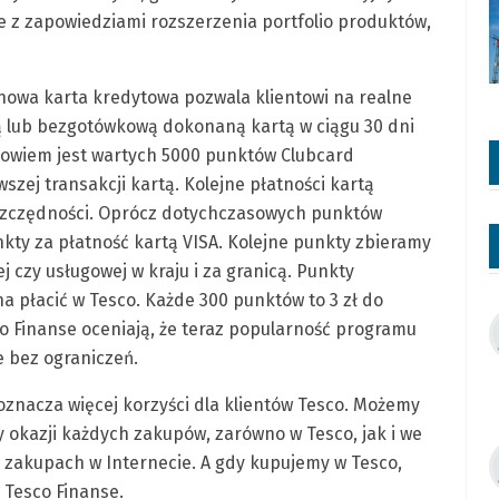
 z zapowiedziami rozszerzenia portfolio produktów,
 nowa karta kredytowa pozwala klientowi na realne
ą lub bezgotówkową dokonaną kartą w ciągu 30 dni
e bowiem jest wartych 5000 punktów Clubcard
szej transakcji kartą. Kolejne płatności kartą
oszczędności. Oprócz dotychczasowych punktów
ty za płatność kartą VISA. Kolejne punkty zbieramy
 czy usługowej w kraju i za granicą. Punkty
a płacić w Tesco. Każde 300 punktów to 3 zł do
co Finanse oceniają, że teraz popularność programu
 bez ograniczeń.
oznacza więcej korzyści dla klientów Tesco. Możemy
y okazji każdych zakupów, zarówno w Tesco, jak i we
y zakupach w Internecie. A gdy kupujemy w Tesco,
z Tesco Finanse.