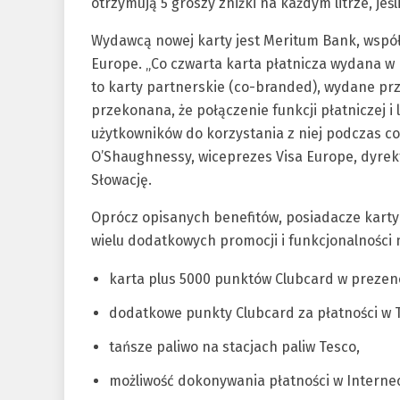
otrzymują 5 groszy zniżki na każdym litrze, jeś
Wydawcą nowej karty jest Meritum Bank, wspó
Europe. „Co czwarta karta płatnicza wydana w 
to karty partnerskie (co-branded), wydane prz
przekonana, że połączenie funkcji płatniczej i 
użytkowników do korzystania z niej podczas 
O’Shaughnessy, wiceprezes Visa Europe, dyrekt
Słowację.
Oprócz opisanych benefitów, posiadacze karty
wielu dodatkowych promocji i funkcjonalności 
karta plus 5000 punktów Clubcard w prezen
dodatkowe punkty Clubcard za płatności w T
tańsze paliwo na stacjach paliw Tesco,
możliwość dokonywania płatności w Interne