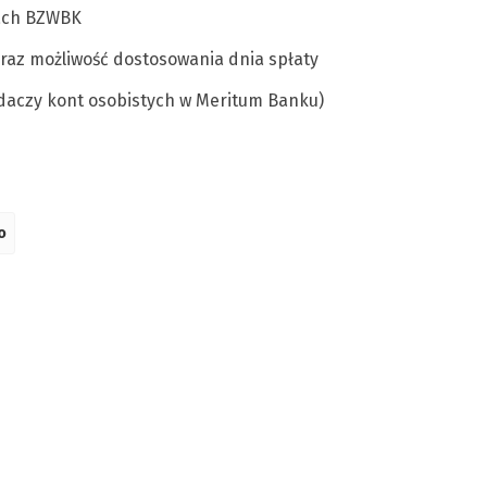
ach BZWBK
oraz możliwość dostosowania dnia spłaty
adaczy kont osobistych w Meritum Banku)
o