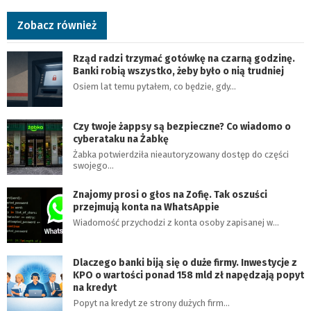
Zobacz również
Rząd radzi trzymać gotówkę na czarną godzinę.
Banki robią wszystko, żeby było o nią trudniej
Osiem lat temu pytałem, co będzie, gdy…
Czy twoje żappsy są bezpieczne? Co wiadomo o
cyberataku na Żabkę
Żabka potwierdziła nieautoryzowany dostęp do części
swojego…
Znajomy prosi o głos na Zofię. Tak oszuści
przejmują konta na WhatsAppie
Wiadomość przychodzi z konta osoby zapisanej w…
Dlaczego banki biją się o duże firmy. Inwestycje z
KPO o wartości ponad 158 mld zł napędzają popyt
na kredyt
Popyt na kredyt ze strony dużych firm…