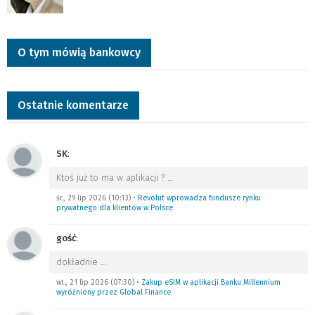
O tym mówią bankowcy
Ostatnie komentarze
SK
:
Ktoś już to ma w aplikacji ?
…
śr., 29 lip 2026 (10:13)
•
Revolut wprowadza fundusze rynku
prywatnego dla klientów w Polsce
gość
:
dokładnie
…
wt., 21 lip 2026 (07:30)
•
Zakup eSIM w aplikacji Banku Millennium
wyróżniony przez Global Finance