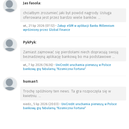
Jas Fasola
:
chciałbym zrozumieć jaki był powód nagrody. Usługa
oferowana jest przez bardzo wiele banków.
…
wt., 21 lip 2026 (07:12)
•
Zakup eSIM w aplikacji Banku Millennium
wyróżniony przez Global Finance
PykPyk
:
Zamiast zajmować się pierdołami niech dopracują swoją
beznadziejną aplikację bankową bo ma podstawowe
…
wt., 7 lip 2026 (16:36)
•
UniCredit uruchamia pierwszą w Polsce
bankową grę fabularną “Kosmiczna Fortuna”
human1
:
Trochę spóźniony ten news. Ta gra rozpoczęła się w
kwietniu.
…
niedz., 5 lip 2026 (20:03)
•
UniCredit uruchamia pierwszą w Polsce
bankową grę fabularną “Kosmiczna Fortuna”