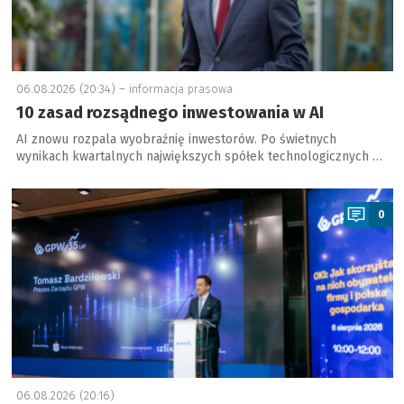
06.08.2026 (20:34) –
informacja prasowa
10 zasad rozsądnego inwestowania w AI
AI znowu rozpala wyobraźnię inwestorów. Po świetnych
wynikach kwartalnych największych spółek technologicznych …
a
0
06.08.2026 (20:16)