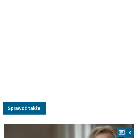
Sprawdź także:
a
0