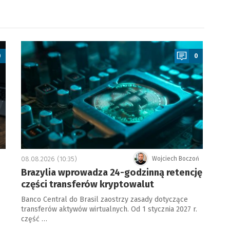
a
0
0
08.08.2026 (10:35)
Wojciech Boczoń
Brazylia wprowadza 24-godzinną retencję
części transferów kryptowalut
Banco Central do Brasil zaostrzy zasady dotyczące
transferów aktywów wirtualnych. Od 1 stycznia 2027 r.
część …