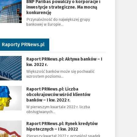
BNP Paribas powalczy o korporacje i
inwestycje strategiczne. Ma mocną
konkurencję
Przynależność do największej grupy
bankowej w Europie…
Raporty PRNews.pl
Raport PRNews.pl: Aktywa banków – I
kw. 2022 r.
Większość banków może się pochwalić
wzrostem poziomu…
Raport PRNews.pl: Liczba
obcokrajowców wśród klientów
banków – I kw. 2022 r.
W pierwszym kwartale 2022 r. liczba
obsługiwanych…
Raport PRNews.pl: Rynek kredytów
hipotecznych – I kw. 2022
Pierwszy kwartał 2022 r. przyniósł spadek