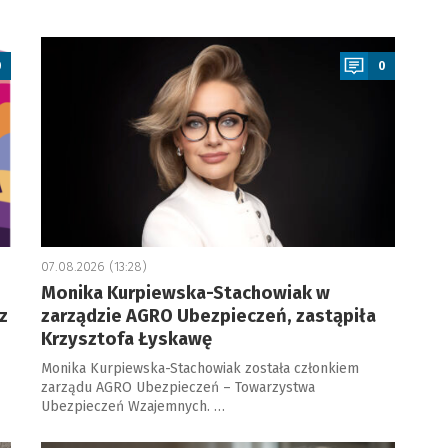
a
0
0
07.08.2026 (13:28)
Monika Kurpiewska-Stachowiak w
z
zarządzie AGRO Ubezpieczeń, zastąpiła
Krzysztofa Łyskawę
Monika Kurpiewska-Stachowiak została członkiem
zarządu AGRO Ubezpieczeń – Towarzystwa
Ubezpieczeń Wzajemnych. …
a