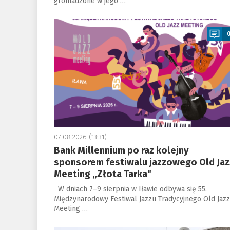
gromadzone w jego …
a
07.08.2026 (13:31)
Bank Millennium po raz kolejny
sponsorem festiwalu jazzowego Old Jaz
Meeting „Złota Tarka"
W dniach 7–9 sierpnia w Iławie odbywa się 55.
Międzynarodowy Festiwal Jazzu Tradycyjnego Old Jazz
Meeting …
a