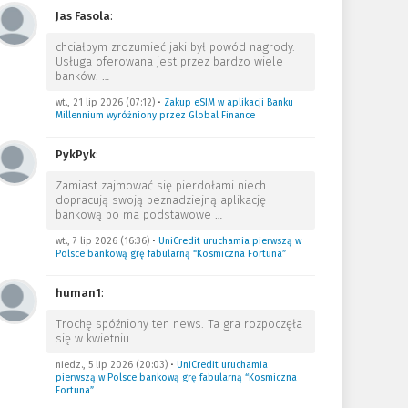
Jas Fasola
:
chciałbym zrozumieć jaki był powód nagrody.
Usługa oferowana jest przez bardzo wiele
banków.
…
wt., 21 lip 2026 (07:12)
•
Zakup eSIM w aplikacji Banku
Millennium wyróżniony przez Global Finance
PykPyk
:
Zamiast zajmować się pierdołami niech
dopracują swoją beznadziejną aplikację
bankową bo ma podstawowe
…
wt., 7 lip 2026 (16:36)
•
UniCredit uruchamia pierwszą w
Polsce bankową grę fabularną “Kosmiczna Fortuna”
human1
:
Trochę spóźniony ten news. Ta gra rozpoczęła
się w kwietniu.
…
niedz., 5 lip 2026 (20:03)
•
UniCredit uruchamia
pierwszą w Polsce bankową grę fabularną “Kosmiczna
Fortuna”