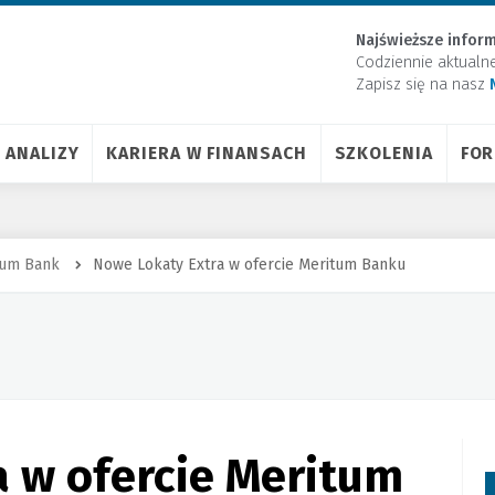
Najświeższe inform
Codziennie aktualn
Zapisz się na nasz
ANALIZY
KARIERA W FINANSACH
SZKOLENIA
FO
tum Bank
Nowe Lokaty Extra w ofercie Meritum Banku
 w ofercie Meritum