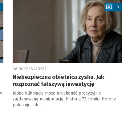
0
0
06.08.2026 (20:37)
Niebezpieczna obietnica zysku. Jak
rozpoznać fałszywą inwestycję
w
Jedno kliknięcie może uruchomić precyzyjnie
zaplanowaną manipulację. Historia 72-letniej Heleny
pokazuje, jak …