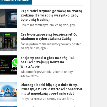
Rząd radzi trzymać gotówkę na czarną
godzinę. Banki robią wszystko, żeby
było o nią trudniej
Osiem lat temu pytałem, co będzie, gdy…
Czy twoje żappsy są bezpieczne? Co
wiadomo o cyberataku na Żabkę
Żabka potwierdziła nieautoryzowany dostęp
do części swojego…
Znajomy prosi o głos na Zofię. Tak
oszuści przejmują konta na
WhatsAppie
Wiadomość przychodzi z konta osoby
zapisanej w…
Dlaczego banki biją się o duże firmy.
Inwestycje z KPO o wartości ponad 158
mld zł napędzają popyt na kredyt
Popyt na kredyt ze strony dużych firm…