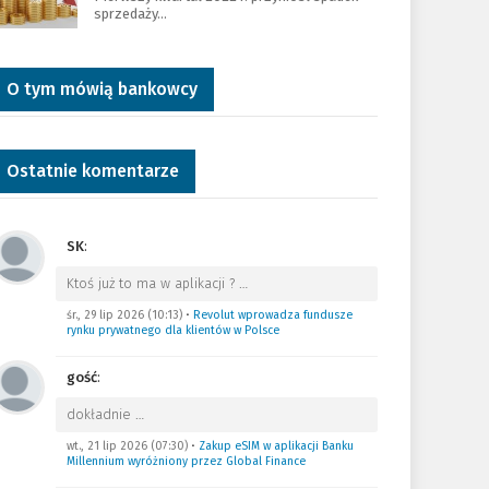
sprzedaży…
O tym mówią bankowcy
Ostatnie komentarze
SK
:
Ktoś już to ma w aplikacji ?
…
śr., 29 lip 2026 (10:13)
•
Revolut wprowadza fundusze
rynku prywatnego dla klientów w Polsce
gość
:
dokładnie
…
wt., 21 lip 2026 (07:30)
•
Zakup eSIM w aplikacji Banku
Millennium wyróżniony przez Global Finance