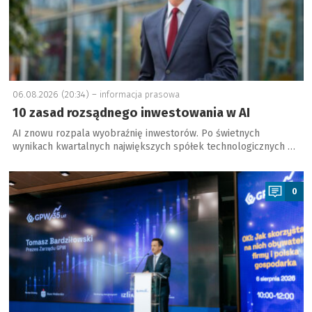
06.08.2026 (20:34) –
informacja prasowa
10 zasad rozsądnego inwestowania w AI
AI znowu rozpala wyobraźnię inwestorów. Po świetnych
wynikach kwartalnych największych spółek technologicznych …
a
0