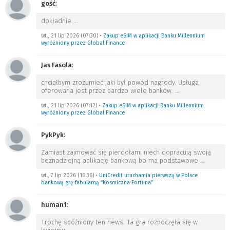
gość
:
dokładnie
…
wt., 21 lip 2026 (07:30)
•
Zakup eSIM w aplikacji Banku Millennium
wyróżniony przez Global Finance
Jas Fasola
:
chciałbym zrozumieć jaki był powód nagrody. Usługa
oferowana jest przez bardzo wiele banków.
…
wt., 21 lip 2026 (07:12)
•
Zakup eSIM w aplikacji Banku Millennium
wyróżniony przez Global Finance
PykPyk
:
Zamiast zajmować się pierdołami niech dopracują swoją
beznadziejną aplikację bankową bo ma podstawowe
…
wt., 7 lip 2026 (16:36)
•
UniCredit uruchamia pierwszą w Polsce
bankową grę fabularną “Kosmiczna Fortuna”
human1
:
Trochę spóźniony ten news. Ta gra rozpoczęła się w