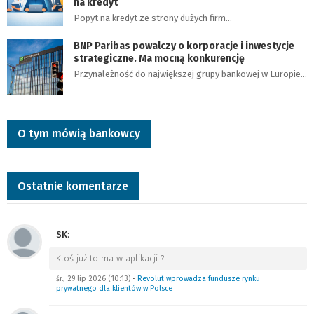
na kredyt
Popyt na kredyt ze strony dużych firm…
BNP Paribas powalczy o korporacje i inwestycje
strategiczne. Ma mocną konkurencję
Przynależność do największej grupy bankowej w Europie…
O tym mówią bankowcy
Ostatnie komentarze
SK
:
Ktoś już to ma w aplikacji ?
…
śr., 29 lip 2026 (10:13)
•
Revolut wprowadza fundusze rynku
prywatnego dla klientów w Polsce