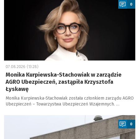
0
07.08.2026 (13:28)
Monika Kurpiewska-Stachowiak w zarządzie
AGRO Ubezpieczeń, zastąpiła Krzysztofa
Łyskawę
Monika Kurpiewska-Stachowiak została członkiem zarządu AGRO
Ubezpieczeń – Towarzystwa Ubezpieczeń Wzajemnych. …
a
0