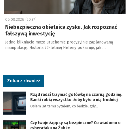
06.08.2026 (20:37)
Niebezpieczna obietnica zysku. Jak rozpoznać
fałszywą inwestycję
Jedno kliknięcie może uruchomić precyzyjnie zaplanowaną
manipulację. Historia 72-letniej Heleny pokazuje, jak …
Zobacz również
Rząd radzi trzymać gotówkę na czarną godzinę.
Banki robią wszystko, żeby było o nią trudniej
Osiem lat temu pytałem, co będzie, gdy…
Czy twoje żappsy są bezpieczne? Co wiadomo o
cyberataku na Żabkę