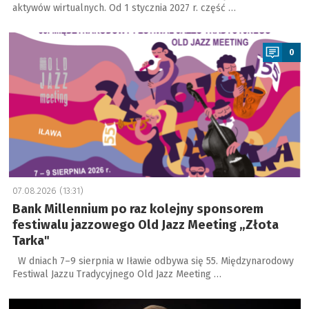
aktywów wirtualnych. Od 1 stycznia 2027 r. część …
a
0
07.08.2026 (13:31)
Bank Millennium po raz kolejny sponsorem
festiwalu jazzowego Old Jazz Meeting „Złota
Tarka"
W dniach 7–9 sierpnia w Iławie odbywa się 55. Międzynarodowy
Festiwal Jazzu Tradycyjnego Old Jazz Meeting …
a