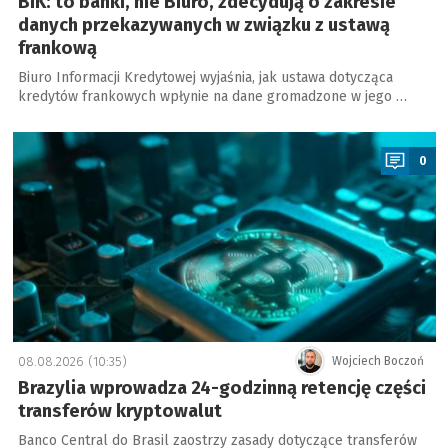
BIK: to banki, nie Biuro, zdecydują o zakresie
danych przekazywanych w związku z ustawą
frankową
Biuro Informacji Kredytowej wyjaśnia, jak ustawa dotycząca
kredytów frankowych wpłynie na dane gromadzone w jego …
a
0
08.08.2026 (10:35)
Wojciech Boczoń
Brazylia wprowadza 24-godzinną retencję części
transferów kryptowalut
Banco Central do Brasil zaostrzy zasady dotyczące transferów