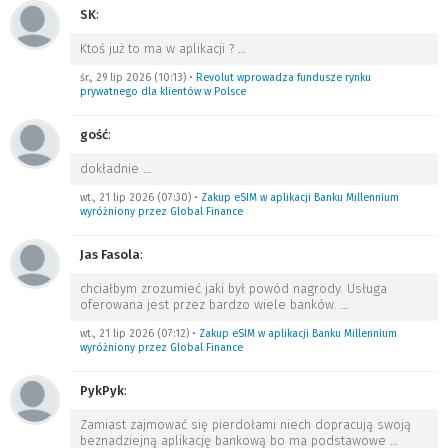
SK
:
Ktoś już to ma w aplikacji ?
…
śr., 29 lip 2026 (10:13)
•
Revolut wprowadza fundusze rynku
prywatnego dla klientów w Polsce
gość
:
dokładnie
…
wt., 21 lip 2026 (07:30)
•
Zakup eSIM w aplikacji Banku Millennium
wyróżniony przez Global Finance
Jas Fasola
:
chciałbym zrozumieć jaki był powód nagrody. Usługa
oferowana jest przez bardzo wiele banków.
…
wt., 21 lip 2026 (07:12)
•
Zakup eSIM w aplikacji Banku Millennium
wyróżniony przez Global Finance
PykPyk
:
Zamiast zajmować się pierdołami niech dopracują swoją
beznadziejną aplikację bankową bo ma podstawowe
…