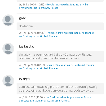
śr., 29 lip 2026 (10:13)
•
Revolut wprowadza fundusze rynku
prywatnego dla klientów w Polsce
gość
:
dokładnie
…
wt., 21 lip 2026 (07:30)
•
Zakup eSIM w aplikacji Banku Millennium
wyróżniony przez Global Finance
Jas Fasola
:
chciałbym zrozumieć jaki był powód nagrody. Usługa
oferowana jest przez bardzo wiele banków.
…
wt., 21 lip 2026 (07:12)
•
Zakup eSIM w aplikacji Banku Millennium
wyróżniony przez Global Finance
PykPyk
:
Zamiast zajmować się pierdołami niech dopracują swoją
beznadziejną aplikację bankową bo ma podstawowe
…
wt., 7 lip 2026 (16:36)
•
UniCredit uruchamia pierwszą w Polsce
bankową grę fabularną “Kosmiczna Fortuna”