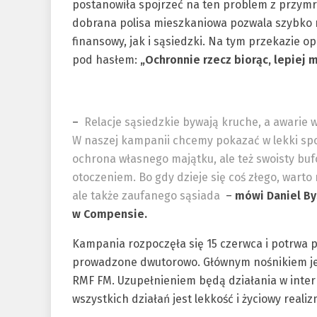
postanowiła spojrzeć na ten problem z przym
dobrana polisa mieszkaniowa pozwala szybko 
finansowy, jak i sąsiedzki. Na tym przekazie 
pod hasłem:
„Ochronnie rzecz biorąc, lepiej
–
Relacje sąsiedzkie bywają kruche, a awarie 
W naszej kampanii chcemy pokazać w lekki spo
ochrona własnego majątku, ale też swoisty buf
otoczeniem. Bo gdy dzieje się coś złego, warto
ale także zaufanego sąsiada
–
mówi Daniel By
w Compensie.
Kampania rozpoczęła się 15 czerwca i potrwa pr
prowadzone dwutorowo. Głównym nośnikiem jes
RMF FM. Uzupełnieniem będą działania w inte
wszystkich działań jest lekkość i życiowy realiz