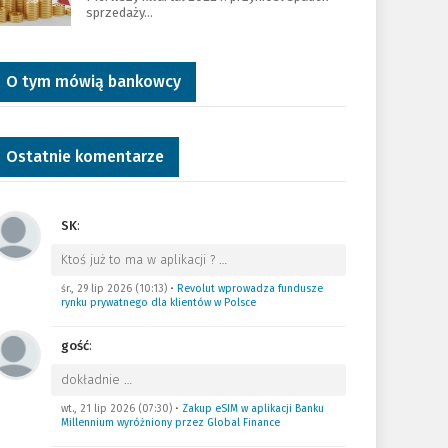
sprzedaży…
O tym mówią bankowcy
Ostatnie komentarze
SK
:
Ktoś już to ma w aplikacji ?
…
śr., 29 lip 2026 (10:13)
•
Revolut wprowadza fundusze
rynku prywatnego dla klientów w Polsce
gość
:
dokładnie
…
wt., 21 lip 2026 (07:30)
•
Zakup eSIM w aplikacji Banku
Millennium wyróżniony przez Global Finance