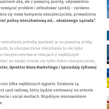
rużeniem oka, ale z poważną puentą: odpowiednio
rozwiązać problem i odbudować spokój – zarówno
opiera się nowa kampania ubezpieczyciela, prowadzona
 mieć polisę mieszkaniową niż… obrażonego sąsiada”.
w mieszkaniu potrafią wystawić je na poważną próbę.
sób, że ubezpieczenie mieszkania to nie tylko
or bezpieczeństwa w relacjach z najbliższym
 mieć po swojej stronie nie tylko dobre ubezpieczenie,
ster, dyrektor Biura Marketingu i Sprzedaży Cyfrowej
zez kilka najbliższych tygodni. Działania są
t spot radiowy, który będzie emitowany na antenie
rnecie i social mediach. Wspólnym mianownikiem
m.