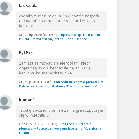
Jas Fasola
:
chciałbym zrozumieć jaki był powód nagrody.
Usługa oferowana jest przez bardzo wiele
banków.
…
wt., 21 lip 2026 (07:12)
•
Zakup eSIM w aplikacji Banku
Millennium wyróżniony przez Global Finance
PykPyk
:
Zamiast zajmować się pierdołami niech
dopracują swoją beznadziejną aplikację
bankową bo ma podstawowe
…
wt., 7 lip 2026 (16:36)
•
UniCredit uruchamia pierwszą w
Polsce bankową grę fabularną “Kosmiczna Fortuna”
human1
:
Trochę spóźniony ten news. Ta gra rozpoczęła
się w kwietniu.
…
niedz., 5 lip 2026 (20:03)
•
UniCredit uruchamia
pierwszą w Polsce bankową grę fabularną “Kosmiczna
Fortuna”