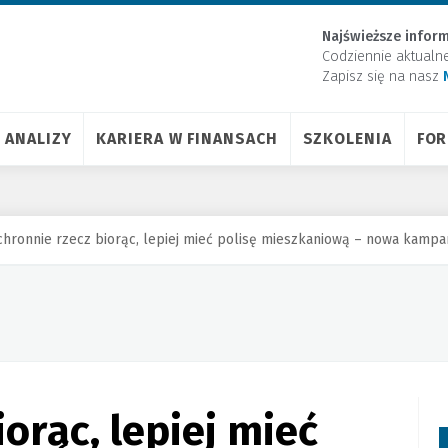
Najświeższe inform
Codziennie aktualn
Zapisz się na nasz
ANALIZY
KARIERA W FINANSACH
SZKOLENIA
FO
hronnie rzecz biorąc, lepiej mieć polisę mieszkaniową – nowa kam
orąc, lepiej mieć