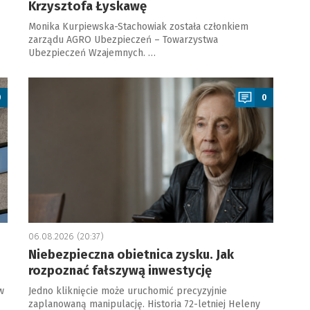
Krzysztofa Łyskawę
Monika Kurpiewska-Stachowiak została członkiem
zarządu AGRO Ubezpieczeń – Towarzystwa
Ubezpieczeń Wzajemnych. …
a
0
0
06.08.2026 (20:37)
Niebezpieczna obietnica zysku. Jak
rozpoznać fałszywą inwestycję
w
Jedno kliknięcie może uruchomić precyzyjnie
zaplanowaną manipulację. Historia 72-letniej Heleny