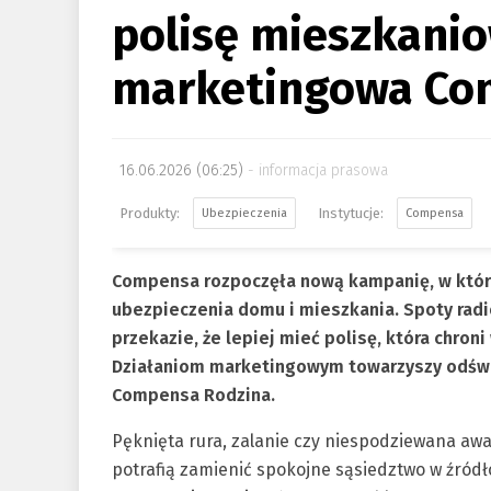
polisę mieszkani
marketingowa Co
16.06.2026 (06:25)
informacja prasowa
Ubezpieczenia
Compensa
Compensa rozpoczęła nową kampanię, w które
ubezpieczenia domu i mieszkania. Spoty radio
przekazie, że lepiej mieć polisę, która chron
Działaniom marketingowym towarzyszy odświ
Compensa Rodzina.
Pęknięta rura, zalanie czy niespodziewana awari
potrafią zamienić spokojne sąsiedztwo w źród