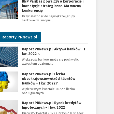
BNP Paribas powalczy o korporacje i
inwestycje strategiczne. Ma mocną
konkurencję
Przynależność do największej grupy
bankowej w Europie…
Raporty PRNews.pl
Raport PRNews.pl: Aktywa banków – I
kw. 2022 r.
Większość banków może się pochwalić
wzrostem poziomu…
Raport PRNews.pl: Liczba
obcokrajowców wśród klientów
banków – I kw. 2022 r.
W pierwszym kwartale 2022 r. liczba
obsługiwanych…
Raport PRNews.pl: Rynek kredytów
hipotecznych – I kw. 2022
Pierwszy kwartał 2022 r. przyniósł spadek