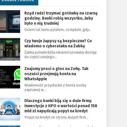
Rząd radzi trzymać gotówkę na czarną
godzinę. Banki robią wszystko, żeby
było o nią trudniej
Osiem lat temu pytałem, co będzie, gdy…
Czy twoje żappsy są bezpieczne? Co
wiadomo o cyberataku na Żabkę
Żabka potwierdziła nieautoryzowany dostęp
do części swojego…
Znajomy prosi o głos na Zofię. Tak
oszuści przejmują konta na
WhatsAppie
Wiadomość przychodzi z konta osoby
zapisanej w…
Dlaczego banki biją się o duże firmy.
Inwestycje z KPO o wartości ponad 158
mld zł napędzają popyt na kredyt
Popyt na kredyt ze strony dużych firm…