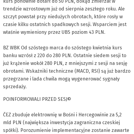
kurs ponownie dotarł do 50 PLN, dokąd zmierzał w
trendzie wzrostowym już od sierpnia zeszłego roku. Ale
szczyt powstał przy niedużych obrotach, które rosły w
czasie kilku ostatnich spadkowych sesji. Wsparciem jest
właśnie wymieniony przez UBS poziom 43 PLN.
BZ WBK Od szóstego marca do szóstego kwietnia kurs
banku wzrósł z 220 do 280 PLN. Ostatnie siedem sesji to
już krążenie wokół 280 PLN, z mniejszymi z sesji na sesję
obrotami. Wskaźniki techniczne (MACD, RSI) są już bardzo
przegrzane i lada chwila mogą wygenerować sygnały
sprzedaży.
POINFORMOWALI PRZED SESJ©
ČEZ zbuduje elektrownię w Bośni i Hercegowinie za 5,2
mld PLN (największa inwestycja zagraniczna czeskiej
spółki). Porozumienie implementacyjne zostanie zawarte