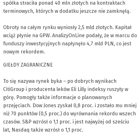
spółka straciła ponad 40 mln złotych na kontraktach
terminowych, których w dodatku jeszcze nie zamknęłą.
Obroty na całym rynku wyniosły 2,5 mld złotych. Kapitał
wciąż płynie na GPW. AnalizyOnLine podały, że w marcu do
funduszy inwestycyjnych napłynęło 4,7 mld PLN, co jest
nowym rekordem.
GIEŁDY ZAGRANICZNE
To się nazywa rynek byka – po dobrych wynikach
CitiGroup i producenta leków Eli Lilly indeksy ruszyły w
górę. Pomogły także informacje o planowanych
przejęciach. Dow Jones zyskał 0,8 proc. i zostało mu mniej
niż 70 punktów (0,5 proc.) do wyrównania rekordu wszech
czasów. S&P wzrósł o 1,1 proc. i jest najwyżej od sześciu
lat, Nasdaq także wzrósł o 1,1 proc.