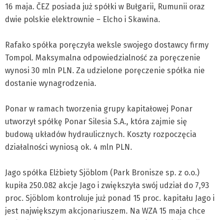
16 maja. ČEZ posiada już spółki w Bułgarii, Rumunii oraz
dwie polskie elektrownie – Elcho i Skawina.
Rafako spółka poręczyła weksle swojego dostawcy firmy
Tompol. Maksymalna odpowiedzialność za poręczenie
wynosi 30 mln PLN. Za udzielone poręczenie spółka nie
dostanie wynagrodzenia.
Ponar w ramach tworzenia grupy kapitałowej Ponar
utworzył spółkę Ponar Silesia S.A., która zajmie się
budową układów hydraulicznych. Koszty rozpoczęcia
działalności wyniosą ok. 4 mln PLN.
Jago spółka Elżbiety Sjöblom (Park Bronisze sp. z o.o.)
kupiła 250.082 akcje Jago i zwiększyła swój udział do 7,93
proc. Sjöblom kontroluje już ponad 15 proc. kapitału Jago i
jest największym akcjonariuszem. Na WZA 15 maja chce