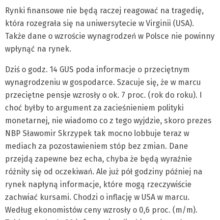
Rynki finansowe nie będą raczej reagować na tragedię,
która rozegrała się na uniwersytecie w Virginii (USA).
Także dane o wzroście wynagrodzeń w Polsce nie powinny
wpłynąć na rynek.
Dziś o godz. 14 GUS poda informacje o przeciętnym
wynagrodzeniu w gospodarce. Szacuje się, że w marcu
przeciętne pensje wzrosły o ok. 7 proc. (rok do roku). I
choć byłby to argument za zacieśnieniem polityki
monetarnej, nie wiadomo co z tego wyjdzie, skoro prezes
NBP Sławomir Skrzypek tak mocno lobbuje teraz w
mediach za pozostawieniem stóp bez zmian. Dane
przejdą zapewne bez echa, chyba że będą wyraźnie
różniły się od oczekiwań. Ale już pół godziny później na
rynek napłyną informacje, które mogą rzeczywiście
zachwiać kursami. Chodzi o inflację w USA w marcu.
Według ekonomistów ceny wzrosły o 0,6 proc. (m/m).