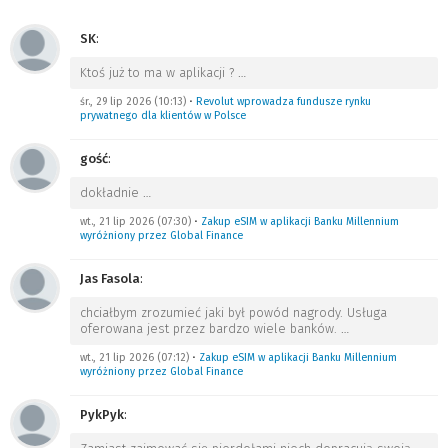
SK
:
Ktoś już to ma w aplikacji ?
…
śr., 29 lip 2026 (10:13)
•
Revolut wprowadza fundusze rynku
prywatnego dla klientów w Polsce
gość
:
dokładnie
…
wt., 21 lip 2026 (07:30)
•
Zakup eSIM w aplikacji Banku Millennium
wyróżniony przez Global Finance
Jas Fasola
:
chciałbym zrozumieć jaki był powód nagrody. Usługa
oferowana jest przez bardzo wiele banków.
…
wt., 21 lip 2026 (07:12)
•
Zakup eSIM w aplikacji Banku Millennium
wyróżniony przez Global Finance
PykPyk
: