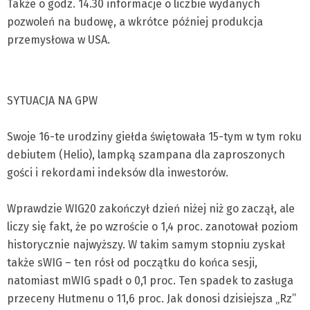
Także o godz. 14.30 informacje o liczbie wydanych
pozwoleń na budowę, a wkrótce później produkcja
przemysłowa w USA.
SYTUACJA NA GPW
Swoje 16-te urodziny giełda świętowała 15-tym w tym roku
debiutem (Helio), lampką szampana dla zaproszonych
gości i rekordami indeksów dla inwestorów.
Wprawdzie WIG20 zakończył dzień niżej niż go zaczął, ale
liczy się fakt, że po wzroście o 1,4 proc. zanotował poziom
historycznie najwyższy. W takim samym stopniu zyskał
także sWIG – ten rósł od początku do końca sesji,
natomiast mWIG spadł o 0,1 proc. Ten spadek to zasługa
przeceny Hutmenu o 11,6 proc. Jak donosi dzisiejsza „Rz”