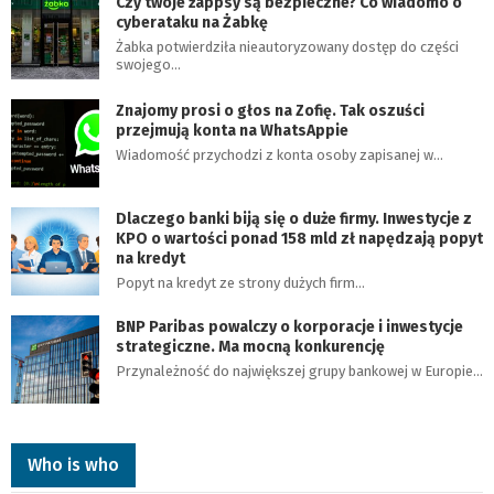
Czy twoje żappsy są bezpieczne? Co wiadomo o
cyberataku na Żabkę
Żabka potwierdziła nieautoryzowany dostęp do części
swojego…
Znajomy prosi o głos na Zofię. Tak oszuści
przejmują konta na WhatsAppie
Wiadomość przychodzi z konta osoby zapisanej w…
Dlaczego banki biją się o duże firmy. Inwestycje z
KPO o wartości ponad 158 mld zł napędzają popyt
na kredyt
Popyt na kredyt ze strony dużych firm…
BNP Paribas powalczy o korporacje i inwestycje
strategiczne. Ma mocną konkurencję
Przynależność do największej grupy bankowej w Europie…
Who is who