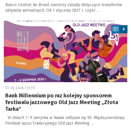
Banco Central do Brasil zaostrzy zasady dotyczące transferów
aktywów wirtualnych. Od 1 stycznia 2027 r. część …
a
0
07.08.2026 (13:31)
Bank Millennium po raz kolejny sponsorem
festiwalu jazzowego Old Jazz Meeting „Złota
Tarka"
W dniach 7–9 sierpnia w Iławie odbywa się 55. Międzynarodowy
Festiwal Jazzu Tradycyjnego Old Jazz Meeting …