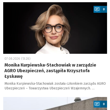
a
0
07.08.2026 (13:28)
Monika Kurpiewska-Stachowiak w zarządzie
AGRO Ubezpieczeń, zastąpiła Krzysztofa
Łyskawę
Monika Kurpiewska-Stachowiak została członkiem zarządu AGRO
Ubezpieczeń – Towarzystwa Ubezpieczeń Wzajemnych. …
a
0