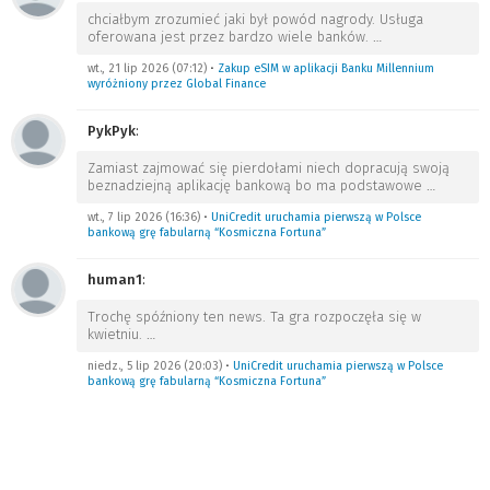
chciałbym zrozumieć jaki był powód nagrody. Usługa
oferowana jest przez bardzo wiele banków.
…
wt., 21 lip 2026 (07:12)
•
Zakup eSIM w aplikacji Banku Millennium
wyróżniony przez Global Finance
PykPyk
:
Zamiast zajmować się pierdołami niech dopracują swoją
beznadziejną aplikację bankową bo ma podstawowe
…
wt., 7 lip 2026 (16:36)
•
UniCredit uruchamia pierwszą w Polsce
bankową grę fabularną “Kosmiczna Fortuna”
human1
:
Trochę spóźniony ten news. Ta gra rozpoczęła się w
kwietniu.
…
niedz., 5 lip 2026 (20:03)
•
UniCredit uruchamia pierwszą w Polsce
bankową grę fabularną “Kosmiczna Fortuna”