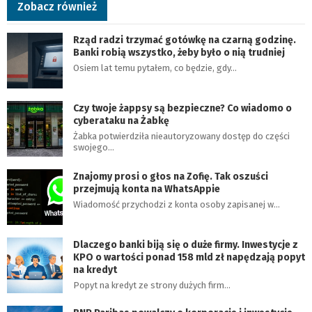
Zobacz również
Rząd radzi trzymać gotówkę na czarną godzinę.
Banki robią wszystko, żeby było o nią trudniej
Osiem lat temu pytałem, co będzie, gdy…
Czy twoje żappsy są bezpieczne? Co wiadomo o
cyberataku na Żabkę
Żabka potwierdziła nieautoryzowany dostęp do części
swojego…
Znajomy prosi o głos na Zofię. Tak oszuści
przejmują konta na WhatsAppie
Wiadomość przychodzi z konta osoby zapisanej w…
Dlaczego banki biją się o duże firmy. Inwestycje z
KPO o wartości ponad 158 mld zł napędzają popyt
na kredyt
Popyt na kredyt ze strony dużych firm…