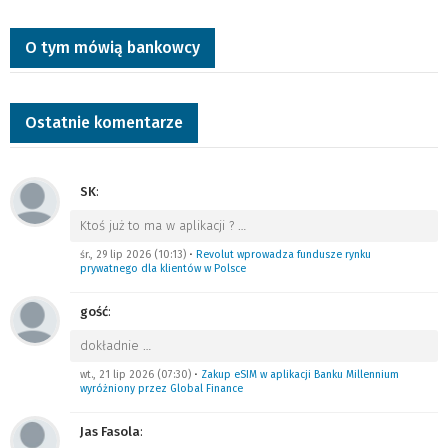
O tym mówią bankowcy
Ostatnie komentarze
SK
:
Ktoś już to ma w aplikacji ?
…
śr., 29 lip 2026 (10:13)
•
Revolut wprowadza fundusze rynku
prywatnego dla klientów w Polsce
gość
:
dokładnie
…
wt., 21 lip 2026 (07:30)
•
Zakup eSIM w aplikacji Banku Millennium
wyróżniony przez Global Finance
Jas Fasola
: