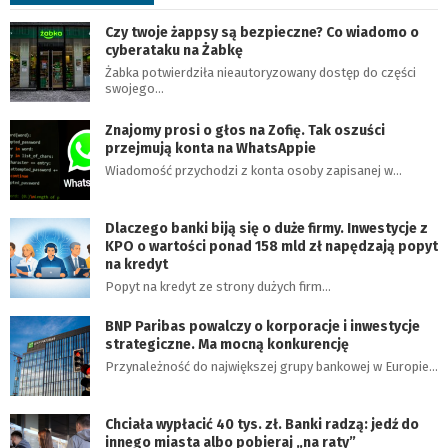
Czy twoje żappsy są bezpieczne? Co wiadomo o
cyberataku na Żabkę
Żabka potwierdziła nieautoryzowany dostęp do części
swojego…
Znajomy prosi o głos na Zofię. Tak oszuści
przejmują konta na WhatsAppie
Wiadomość przychodzi z konta osoby zapisanej w…
Dlaczego banki biją się o duże firmy. Inwestycje z
KPO o wartości ponad 158 mld zł napędzają popyt
na kredyt
Popyt na kredyt ze strony dużych firm…
BNP Paribas powalczy o korporacje i inwestycje
strategiczne. Ma mocną konkurencję
Przynależność do największej grupy bankowej w Europie…
Chciała wypłacić 40 tys. zł. Banki radzą: jedź do
innego miasta albo pobieraj „na raty”