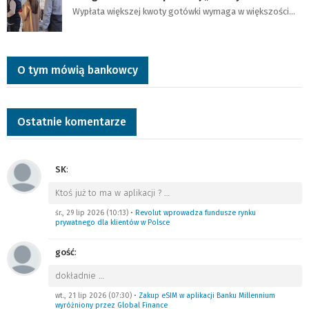
Wypłata większej kwoty gotówki wymaga w większości…
O tym mówią bankowcy
Ostatnie komentarze
SK
:
Ktoś już to ma w aplikacji ?
…
śr., 29 lip 2026 (10:13)
•
Revolut wprowadza fundusze rynku
prywatnego dla klientów w Polsce
gość
:
dokładnie
…
wt., 21 lip 2026 (07:30)
•
Zakup eSIM w aplikacji Banku Millennium
wyróżniony przez Global Finance