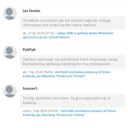
Jas Fasola
:
chciałbym zrozumieć jaki był powód nagrody. Usługa
oferowana jest przez bardzo wiele banków.
…
wt., 21 lip 2026 (07:12)
•
Zakup eSIM w aplikacji Banku Millennium
wyróżniony przez Global Finance
PykPyk
:
Zamiast zajmować się pierdołami niech dopracują swoją
beznadziejną aplikację bankową bo ma podstawowe
…
wt., 7 lip 2026 (16:36)
•
UniCredit uruchamia pierwszą w Polsce
bankową grę fabularną “Kosmiczna Fortuna”
human1
:
Trochę spóźniony ten news. Ta gra rozpoczęła się w
kwietniu.
…
niedz., 5 lip 2026 (20:03)
•
UniCredit uruchamia pierwszą w Polsce
bankową grę fabularną “Kosmiczna Fortuna”