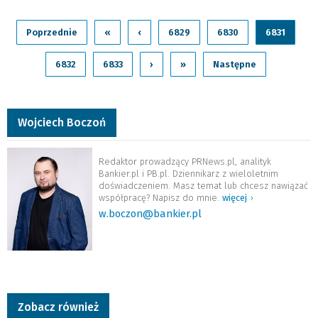
Poprzednie
«
‹
6829
6830
6831
6832
6833
›
»
Następne
Wojciech Boczoń
Redaktor prowadzący PRNews.pl, analityk
Bankier.pl i PB.pl. Dziennikarz z wieloletnim
doświadczeniem. Masz temat lub chcesz nawiązać
współpracę? Napisz do mnie.
więcej
›
w.boczon@bankier.pl
Zobacz również