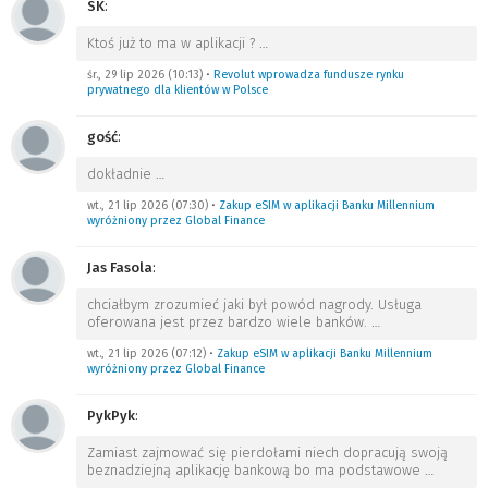
SK
:
Ktoś już to ma w aplikacji ?
…
śr., 29 lip 2026 (10:13)
•
Revolut wprowadza fundusze rynku
prywatnego dla klientów w Polsce
gość
:
dokładnie
…
wt., 21 lip 2026 (07:30)
•
Zakup eSIM w aplikacji Banku Millennium
wyróżniony przez Global Finance
Jas Fasola
:
chciałbym zrozumieć jaki był powód nagrody. Usługa
oferowana jest przez bardzo wiele banków.
…
wt., 21 lip 2026 (07:12)
•
Zakup eSIM w aplikacji Banku Millennium
wyróżniony przez Global Finance
PykPyk
:
Zamiast zajmować się pierdołami niech dopracują swoją
beznadziejną aplikację bankową bo ma podstawowe
…