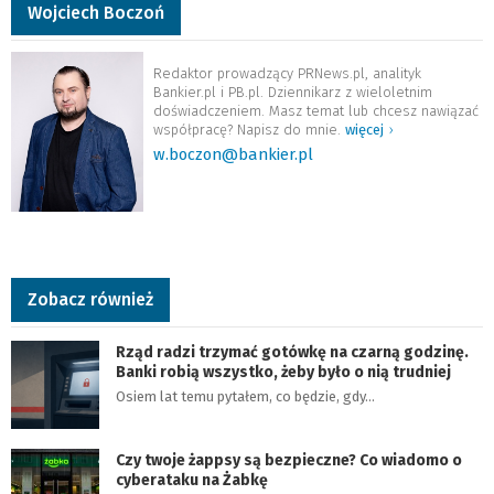
Wojciech Boczoń
Redaktor prowadzący PRNews.pl, analityk
Bankier.pl i PB.pl. Dziennikarz z wieloletnim
doświadczeniem. Masz temat lub chcesz nawiązać
współpracę? Napisz do mnie.
więcej
›
w.boczon@bankier.pl
Zobacz również
Rząd radzi trzymać gotówkę na czarną godzinę.
Banki robią wszystko, żeby było o nią trudniej
Osiem lat temu pytałem, co będzie, gdy…
Czy twoje żappsy są bezpieczne? Co wiadomo o
cyberataku na Żabkę