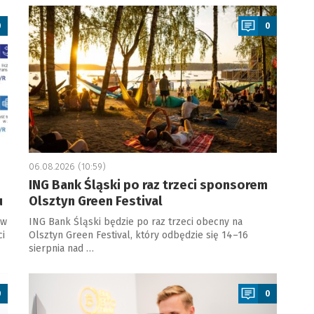
a
0
0
06.08.2026 (10:59)
ING Bank Śląski po raz trzeci sponsorem
u
Olsztyn Green Festival
 w
ING Bank Śląski będzie po raz trzeci obecny na
ci
Olsztyn Green Festival, który odbędzie się 14–16
sierpnia nad …
a
0
0