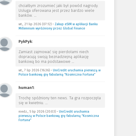
chciałbym zrozumieć jaki był powód nagrody.
Usługa oferowana jest przez bardzo wiele
banków.
…
wt., 21 lip 2026 (07:12)
•
Zakup eSIM w aplikacji Banku
Millennium wyróżniony przez Global Finance
PykPyk
:
Zamiast zajmować się pierdołami niech
dopracują swoją beznadziejną aplikację
bankową bo ma podstawowe
…
wt., 7 lip 2026 (16:36)
•
UniCredit uruchamia pierwszą w
Polsce bankową grę fabularną “Kosmiczna Fortuna”
human1
:
Trochę spóźniony ten news. Ta gra rozpoczęła
się w kwietniu.
…
niedz., 5 lip 2026 (20:03)
•
UniCredit uruchamia
pierwszą w Polsce bankową grę fabularną “Kosmiczna
Fortuna”