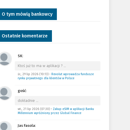
O tym mówią bankowcy
Ostatnie komentarze
SK
:
Ktoś już to ma w aplikacji ?
…
śr., 29 lip 2026 (10:13)
•
Revolut wprowadza fundusze
rynku prywatnego dla klientów w Polsce
gość
:
dokładnie
…
wt., 21 lip 2026 (07:30)
•
Zakup eSIM w aplikacji Banku
Millennium wyróżniony przez Global Finance
Jas Fasola
: