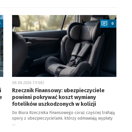
a
0
0
06.08.2026 (11:08)
i
Rzecznik Finansowy: ubezpieczyciele
e
powinni pokrywać koszt wymiany
fotelików uszkodzonych w kolizji
Do Biura Rzecznika Finansowego coraz częściej trafiają
spory z ubezpieczycielami, którzy odmawiają wypłaty
…