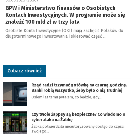
06.08.2026 (20:16)
GPW i Ministerstwo Finansów o Osobistych
Kontach Inwestycyjnych. W programie może się
znaleźć 100 mld zł w trzy lata
Osobiste Konta Inwestycyjne (OKI) mają zachęcić Polaków do
długoterminowego inwestowania i skierować część …
Zobacz również
Rząd radzi trzymać gotówkę na czarną godzinę.
Banki robią wszystko, żeby było o nią trudniej
Osiem lat temu pytałem, co będzie, gdy…
Czy twoje żappsy są bezpieczne? Co wiadomo o
cyberataku na Żabkę
Żabka potwierdziła nieautoryzowany dostęp do części
swojego…