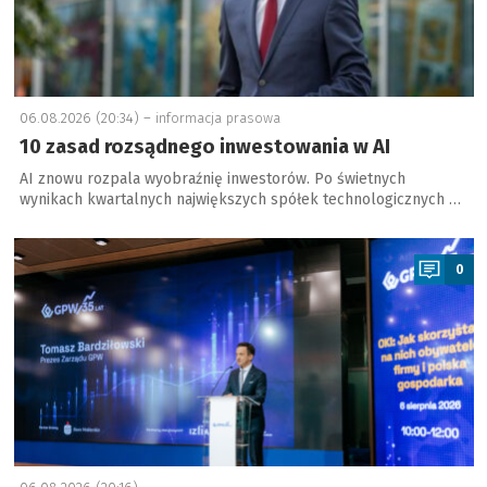
06.08.2026 (20:34) –
informacja prasowa
10 zasad rozsądnego inwestowania w AI
AI znowu rozpala wyobraźnię inwestorów. Po świetnych
wynikach kwartalnych największych spółek technologicznych …
a
0