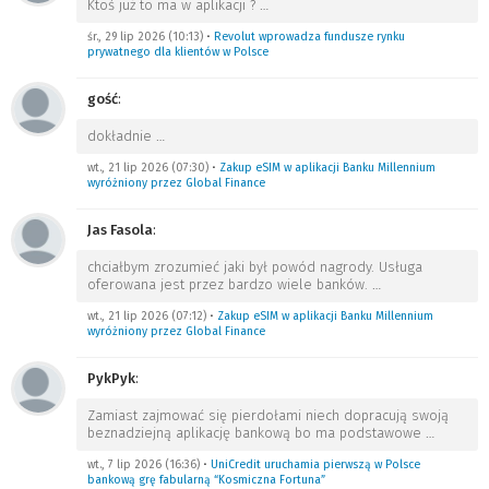
Ktoś już to ma w aplikacji ?
…
śr., 29 lip 2026 (10:13)
•
Revolut wprowadza fundusze rynku
prywatnego dla klientów w Polsce
gość
:
dokładnie
…
wt., 21 lip 2026 (07:30)
•
Zakup eSIM w aplikacji Banku Millennium
wyróżniony przez Global Finance
Jas Fasola
:
chciałbym zrozumieć jaki był powód nagrody. Usługa
oferowana jest przez bardzo wiele banków.
…
wt., 21 lip 2026 (07:12)
•
Zakup eSIM w aplikacji Banku Millennium
wyróżniony przez Global Finance
PykPyk
:
Zamiast zajmować się pierdołami niech dopracują swoją
beznadziejną aplikację bankową bo ma podstawowe
…
wt., 7 lip 2026 (16:36)
•
UniCredit uruchamia pierwszą w Polsce
bankową grę fabularną “Kosmiczna Fortuna”