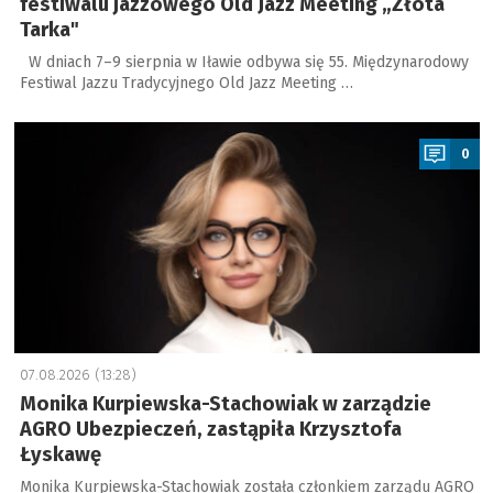
festiwalu jazzowego Old Jazz Meeting „Złota
Tarka"
W dniach 7–9 sierpnia w Iławie odbywa się 55. Międzynarodowy
Festiwal Jazzu Tradycyjnego Old Jazz Meeting …
a
0
07.08.2026 (13:28)
Monika Kurpiewska-Stachowiak w zarządzie
AGRO Ubezpieczeń, zastąpiła Krzysztofa
Łyskawę
Monika Kurpiewska-Stachowiak została członkiem zarządu AGRO