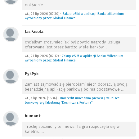
dokładnie
…
wt., 21 lip 2026 (07:30)
•
Zakup eSIM w aplikacji Banku Millennium
wyróżniony przez Global Finance
Jas Fasola
:
chciałbym zrozumieć jaki był powód nagrody. Usługa
oferowana jest przez bardzo wiele banków.
…
wt., 21 lip 2026 (07:12)
•
Zakup eSIM w aplikacji Banku Millennium
wyróżniony przez Global Finance
PykPyk
:
Zamiast zajmować się pierdołami niech dopracują swoją
beznadziejną aplikację bankową bo ma podstawowe
…
wt., 7 lip 2026 (16:36)
•
UniCredit uruchamia pierwszą w Polsce
bankową grę fabularną “Kosmiczna Fortuna”
human1
:
Trochę spóźniony ten news. Ta gra rozpoczęła się w
kwietniu.
…