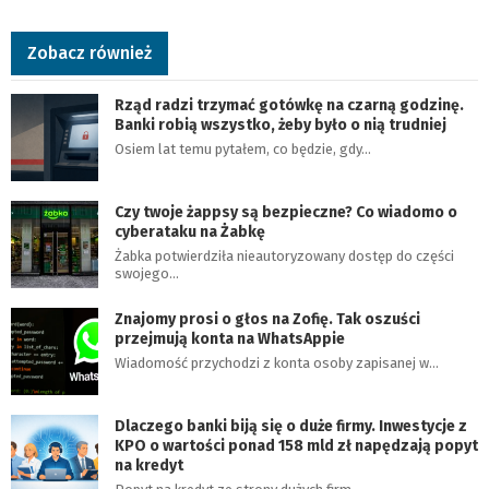
Zobacz również
Rząd radzi trzymać gotówkę na czarną godzinę.
Banki robią wszystko, żeby było o nią trudniej
Osiem lat temu pytałem, co będzie, gdy…
Czy twoje żappsy są bezpieczne? Co wiadomo o
cyberataku na Żabkę
Żabka potwierdziła nieautoryzowany dostęp do części
swojego…
Znajomy prosi o głos na Zofię. Tak oszuści
przejmują konta na WhatsAppie
Wiadomość przychodzi z konta osoby zapisanej w…
Dlaczego banki biją się o duże firmy. Inwestycje z
KPO o wartości ponad 158 mld zł napędzają popyt
na kredyt