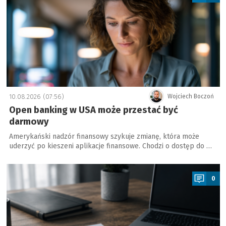
10.08.2026 (07:56)
Wojciech Boczoń
Open banking w USA może przestać być
darmowy
Amerykański nadzór finansowy szykuje zmianę, która może
uderzyć po kieszeni aplikacje finansowe. Chodzi o dostęp do …
a
0