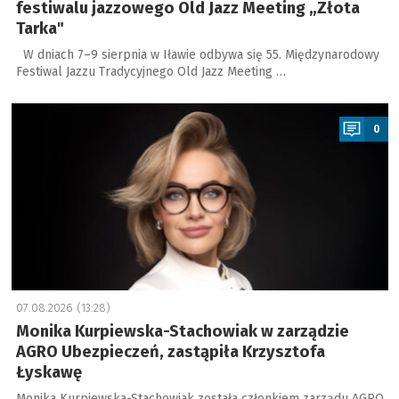
festiwalu jazzowego Old Jazz Meeting „Złota
Tarka"
W dniach 7–9 sierpnia w Iławie odbywa się 55. Międzynarodowy
Festiwal Jazzu Tradycyjnego Old Jazz Meeting …
a
0
07.08.2026 (13:28)
Monika Kurpiewska-Stachowiak w zarządzie
AGRO Ubezpieczeń, zastąpiła Krzysztofa
Łyskawę
Monika Kurpiewska-Stachowiak została członkiem zarządu AGRO