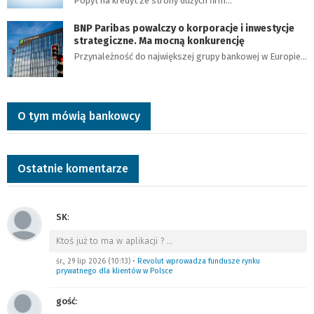
Popyt na kredyt ze strony dużych firm…
BNP Paribas powalczy o korporacje i inwestycje
strategiczne. Ma mocną konkurencję
Przynależność do największej grupy bankowej w Europie…
O tym mówią bankowcy
Ostatnie komentarze
SK
:
Ktoś już to ma w aplikacji ?
…
śr., 29 lip 2026 (10:13)
•
Revolut wprowadza fundusze rynku
prywatnego dla klientów w Polsce
gość
: