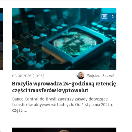
a
0
0
08.08.2026 (10:35)
Wojciech Boczoń
Brazylia wprowadza 24-godzinną retencję
części transferów kryptowalut
Banco Central do Brasil zaostrzy zasady dotyczące
transferów aktywów wirtualnych. Od 1 stycznia 2027 r.
część …
a