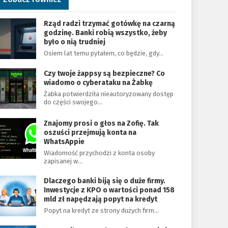
Rząd radzi trzymać gotówkę na czarną
godzinę. Banki robią wszystko, żeby
było o nią trudniej
Osiem lat temu pytałem, co będzie, gdy…
Czy twoje żappsy są bezpieczne? Co
wiadomo o cyberataku na Żabkę
Żabka potwierdziła nieautoryzowany dostęp
do części swojego…
Znajomy prosi o głos na Zofię. Tak
oszuści przejmują konta na
WhatsAppie
Wiadomość przychodzi z konta osoby
zapisanej w…
Dlaczego banki biją się o duże firmy.
Inwestycje z KPO o wartości ponad 158
mld zł napędzają popyt na kredyt
Popyt na kredyt ze strony dużych firm…