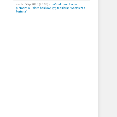
niedz., 5 lip 2026 (20:03)
•
UniCredit uruchamia
pierwszą w Polsce bankową grę fabularną “Kosmiczna
Fortuna”