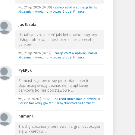
wt., 21 lip 2026 (07:30)
•
Zakup eSIM w aplikacji Banku
Millennium wyróżniony przez Global Finance
Jas Fasola
:
chciałbym zrozumieć jaki był powód nagrody.
Usługa oferowana jest przez bardzo wiele
banków.
…
wt., 21 lip 2026 (07:12)
•
Zakup eSIM w aplikacji Banku
Millennium wyróżniony przez Global Finance
PykPyk
:
Zamiast zajmować się pierdołami niech
dopracują swoją beznadziejną aplikację
bankową bo ma podstawowe
…
wt., 7 lip 2026 (16:36)
•
UniCredit uruchamia pierwszą w
Polsce bankową grę fabularną “Kosmiczna Fortuna”
human1
:
Trochę spóźniony ten news. Ta gra rozpoczęła
się w kwietniu.
…