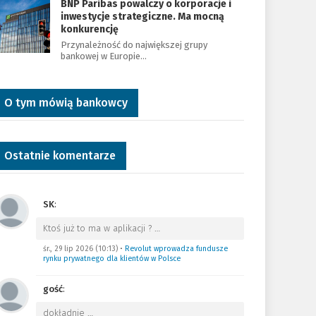
BNP Paribas powalczy o korporacje i
inwestycje strategiczne. Ma mocną
konkurencję
Przynależność do największej grupy
bankowej w Europie…
O tym mówią bankowcy
Ostatnie komentarze
SK
:
Ktoś już to ma w aplikacji ?
…
śr., 29 lip 2026 (10:13)
•
Revolut wprowadza fundusze
rynku prywatnego dla klientów w Polsce
gość
:
dokładnie
…