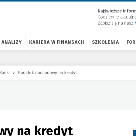
Najświeższe inform
Codziennie aktualn
Zapisz się na nasz
ANALIZY
KARIERA W FINANSACH
SZKOLENIA
FO
iBank
Podatek dochodowy na kredyt
wy na kredyt