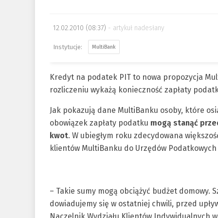
12.02.2010 (08:37)
artykuł nadesłany
MultiBank
Kredyt na podatek PIT to nowa propozycja Mul
rozliczeniu wykażą konieczność zapłaty podatk
Jak pokazują dane MultiBanku osoby, które os
obowiązek zapłaty podatku
mogą stanąć prze
kwot
. W ubiegłym roku zdecydowana większo
klientów MultiBanku do Urzędów Podatkowych 
– Takie sumy mogą obciążyć budżet domowy. Szc
dowiadujemy się w ostatniej chwili, przed up
Naczelnik Wydziału Klientów Indywidualnych 