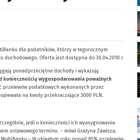
tiBanku dla podatników, którzy w tegorocznym
u dochodowego. Oferta jest dostępna do 30.04.2010 r.
iągają ponadprzeciętne dochody i wykazują
d koniecznością wygospodarowania poważnych
ść przelewów podatkowych wykonanych przez
opiewała na kwoty przekraczające 3000 PLN.
zególnie, jeśli o konieczności ich wyasygnowania
ływem ustawowego terminu. – mówi Grażyna Zawisza,
w MultiBanku – W ubiegłym roku ponad 85% przelewów