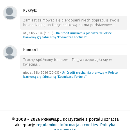
PykPyk
:
Zamiast zajmować się pierdołami niech dopracują swoją
beznadziejną aplikację bankową bo ma podstawowe
…
wt., 7 lip 2026 (16:36)
•
UniCredit uruchamia pierwszą w Polsce
bankową grę fabularną “Kosmiczna Fortuna”
human1
:
Trochę spóźniony ten news. Ta gra rozpoczęła się w
kwietniu.
…
niedz., 5 lip 2026 (20:03)
•
UniCredit uruchamia pierwszą w Polsce
bankową grę fabularną “Kosmiczna Fortuna”
© 2008 − 2026 PRNews.pl.
Korzystanie z portalu oznacza
akceptację
regulaminu
.
Informacja o cookies
.
Polityka