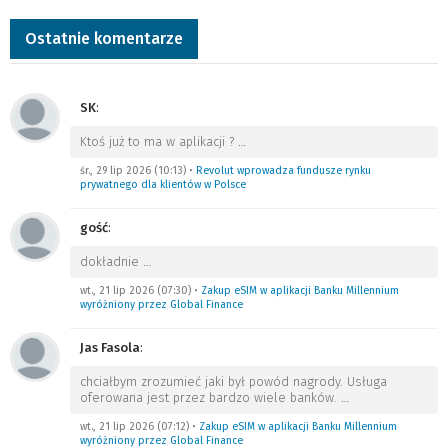
Ostatnie komentarze
SK
:
Ktoś już to ma w aplikacji ?
…
śr., 29 lip 2026 (10:13)
•
Revolut wprowadza fundusze rynku
prywatnego dla klientów w Polsce
gość
:
dokładnie
…
wt., 21 lip 2026 (07:30)
•
Zakup eSIM w aplikacji Banku Millennium
wyróżniony przez Global Finance
Jas Fasola
:
chciałbym zrozumieć jaki był powód nagrody. Usługa
oferowana jest przez bardzo wiele banków.
…
wt., 21 lip 2026 (07:12)
•
Zakup eSIM w aplikacji Banku Millennium
wyróżniony przez Global Finance