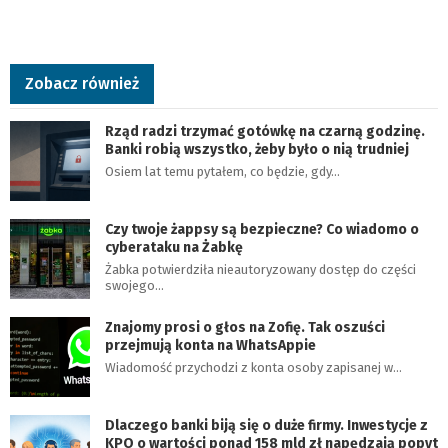
Zobacz również
Rząd radzi trzymać gotówkę na czarną godzinę.
Banki robią wszystko, żeby było o nią trudniej
Osiem lat temu pytałem, co będzie, gdy…
Czy twoje żappsy są bezpieczne? Co wiadomo o
cyberataku na Żabkę
Żabka potwierdziła nieautoryzowany dostęp do części
swojego…
Znajomy prosi o głos na Zofię. Tak oszuści
przejmują konta na WhatsAppie
Wiadomość przychodzi z konta osoby zapisanej w…
Dlaczego banki biją się o duże firmy. Inwestycje z
KPO o wartości ponad 158 mld zł napędzają popyt