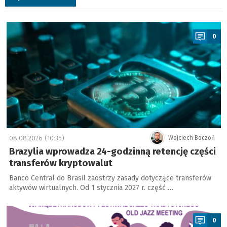
a
0
08.08.2026 (10:35)
Wojciech Boczoń
Brazylia wprowadza 24-godzinną retencję części
transferów kryptowalut
Banco Central do Brasil zaostrzy zasady dotyczące transferów
aktywów wirtualnych. Od 1 stycznia 2027 r. część …
a
0