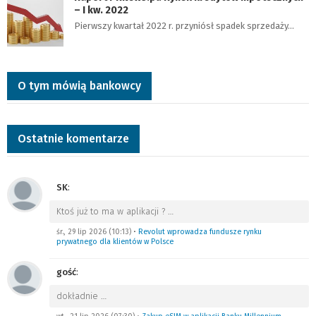
– I kw. 2022
Pierwszy kwartał 2022 r. przyniósł spadek sprzedaży…
O tym mówią bankowcy
Ostatnie komentarze
SK
:
Ktoś już to ma w aplikacji ?
…
śr., 29 lip 2026 (10:13)
•
Revolut wprowadza fundusze rynku
prywatnego dla klientów w Polsce
gość
:
dokładnie
…