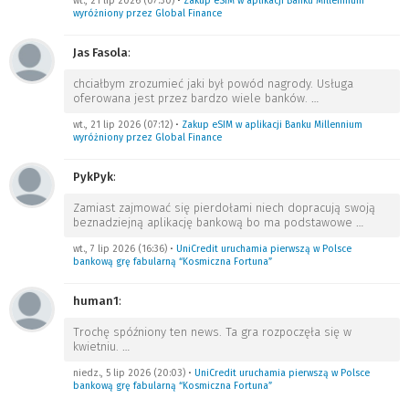
wt., 21 lip 2026 (07:30)
•
Zakup eSIM w aplikacji Banku Millennium
wyróżniony przez Global Finance
Jas Fasola
:
chciałbym zrozumieć jaki był powód nagrody. Usługa
oferowana jest przez bardzo wiele banków.
…
wt., 21 lip 2026 (07:12)
•
Zakup eSIM w aplikacji Banku Millennium
wyróżniony przez Global Finance
PykPyk
:
Zamiast zajmować się pierdołami niech dopracują swoją
beznadziejną aplikację bankową bo ma podstawowe
…
wt., 7 lip 2026 (16:36)
•
UniCredit uruchamia pierwszą w Polsce
bankową grę fabularną “Kosmiczna Fortuna”
human1
:
Trochę spóźniony ten news. Ta gra rozpoczęła się w
kwietniu.
…
niedz., 5 lip 2026 (20:03)
•
UniCredit uruchamia pierwszą w Polsce
bankową grę fabularną “Kosmiczna Fortuna”