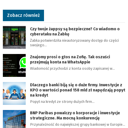
Zobacz również
Czy twoje żappsy są bezpieczne? Co wiadomo o
cyberataku na Żabkę
Żabka potwierdziła nieautoryzowany dostęp do części
swojego…
Znajomy prosi o głos na Zofię. Tak oszuści
przejmują konta na WhatsAppie
Wiadomość przychodzi z konta osoby zapisanej w…
Dlaczego banki biją się o duże firmy. Inwestycje z
KPO o wartości ponad 158 mld zł napędzają popyt
na kredyt
Popyt na kredyt ze strony dużych firm…
BNP Paribas powalczy o korporacje i inwestycje
strategiczne. Ma mocną konkurencję
Przynależność do największej grupy bankowej w Europie…