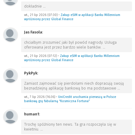
dokładnie
…
wt., 21 lip 2026 (07:30)
•
Zakup eSIM w aplikacji Banku Millennium
wyróżniony przez Global Finance
Jas Fasola
:
chciałbym zrozumieć jaki był powód nagrody. Usługa
oferowana jest przez bardzo wiele banków.
…
wt., 21 lip 2026 (07:12)
•
Zakup eSIM w aplikacji Banku Millennium
wyróżniony przez Global Finance
PykPyk
:
Zamiast zajmować się pierdołami niech dopracują swoją
beznadziejną aplikację bankową bo ma podstawowe
…
wt., 7 lip 2026 (16:36)
•
UniCredit uruchamia pierwszą w Polsce
bankową grę fabularną “Kosmiczna Fortuna”
human1
:
Trochę spóźniony ten news. Ta gra rozpoczęła się w
kwietniu.
…