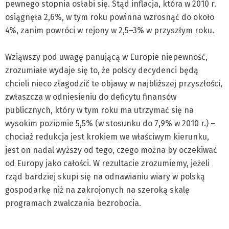
pewnego stopnia osłabi się. Stąd inflacja, która w 2010 r.
osiągnęła 2,6%, w tym roku powinna wzrosnąć do około
4%, zanim powróci w rejony w 2,5–3% w przyszłym roku.
Wziąwszy pod uwagę panującą w Europie niepewność,
zrozumiałe wydaje się to, że polscy decydenci będą
chcieli nieco złagodzić te objawy w najbliższej przyszłości,
zwłaszcza w odniesieniu do deficytu finansów
publicznych, który w tym roku ma utrzymać się na
wysokim poziomie 5,5% (w stosunku do 7,9% w 2010 r.) –
chociaż redukcja jest krokiem we właściwym kierunku,
jest on nadal wyższy od tego, czego można by oczekiwać
od Europy jako całości. W rezultacie zrozumiemy, jeżeli
rząd bardziej skupi się na odnawianiu wiary w polską
gospodarkę niż na zakrojonych na szeroką skalę
programach zwalczania bezrobocia.