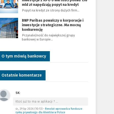
Inwestycje z KPO o wartości ponad 158
mld zł napędzają popyt na kredyt
Popyt na kredyt ze strony dużych firm…
BNP Paribas powalczy o korporacje i
inwestycje strategiczne. Ma mocną
konkurencję
Przynależność do największej grupy
bankowej w Europie…
O tym mówią bankowcy
Ostatnie komentarze
SK
:
Ktoś już to ma w aplikacji ?
…
śr., 29 lip 2026 (10:13)
•
Revolut wprowadza fundusze
rynku prywatnego dla klientów w Polsce