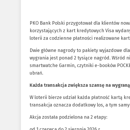
PKO Bank Polski przygotował dla klientów nową
korzystających z kart kredytowych Visa wydan
loterii za codzienne płatności realizowane kart
Dwie główne nagrody to pakiety wyjazdowe dla 
wygrania jest ponad 2 tysiące nagród. Wśród n
smartwatche Garmin, czytniki e-booków POCKE
ubrań.
Każda transakcja zwiększa szansę na wygraną
W loterii bierze udział każda płatność kartą kr
transakcja oznacza dodatkowy los, a tym sam
Akcja została podzielona na 2 etapy:
od 1 czerwca do 2 sierpnia 2026 r.,