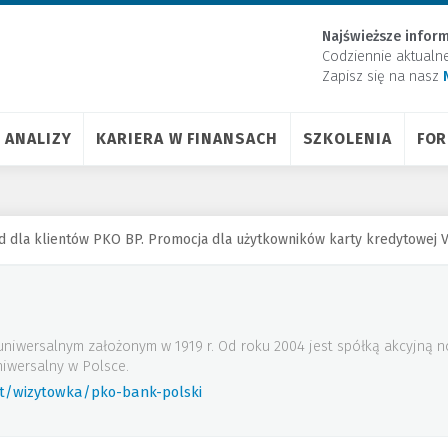
Najświeższe inform
Codziennie aktualn
Zapisz się na nasz
ANALIZY
KARIERA W FINANSACH
SZKOLENIA
FO
d dla klientów PKO BP. Promocja dla użytkowników karty kredytowej V
uniwersalnym założonym w 1919 r. Od roku 2004 jest spółką akcyjną
iwersalny w Polsce.
rt/wizytowka/pko-bank-polski