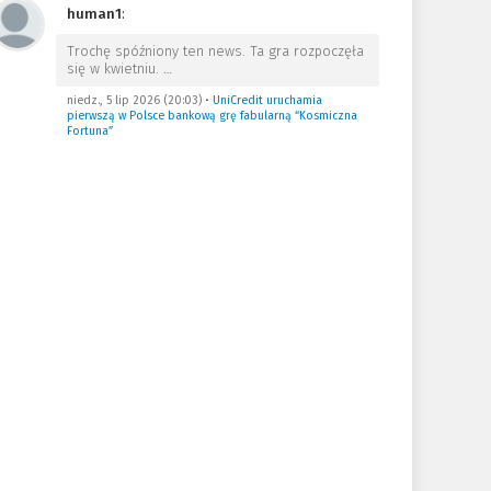
human1
:
Trochę spóźniony ten news. Ta gra rozpoczęła
się w kwietniu.
…
niedz., 5 lip 2026 (20:03)
•
UniCredit uruchamia
pierwszą w Polsce bankową grę fabularną “Kosmiczna
Fortuna”