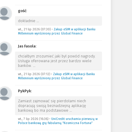
gość
:
dokładnie
…
wt., 21 lip 2026 (07:30)
•
Zakup eSIM w aplikacji Banku
Millennium wyróżniony przez Global Finance
Jas Fasola
:
chciałbym zrozumieć jaki był powód nagrody.
Usługa oferowana jest przez bardzo wiele
banków.
…
wt., 21 lip 2026 (07:12)
•
Zakup eSIM w aplikacji Banku
Millennium wyróżniony przez Global Finance
PykPyk
:
Zamiast zajmować się pierdołami niech
dopracują swoją beznadziejną aplikację
bankową bo ma podstawowe
…
wt., 7 lip 2026 (16:36)
•
UniCredit uruchamia pierwszą w
Polsce bankową grę fabularną “Kosmiczna Fortuna”