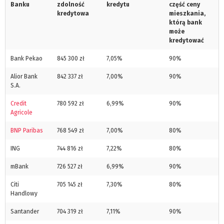
Banku
zdolność
kredytu
część ceny
kredytowa
mieszkania,
którą bank
może
kredytować
Bank Pekao
845 300 zł
7,05%
90%
Alior Bank
842 337 zł
7,00%
90%
S.A.
Credit
780 592 zł
6,99%
90%
Agricole
BNP Paribas
768 549 zł
7,00%
80%
ING
744 816 zł
7,22%
80%
mBank
726 527 zł
6,99%
90%
Citi
705 145 zł
7,30%
80%
Handlowy
Santander
704 319 zł
7,11%
90%