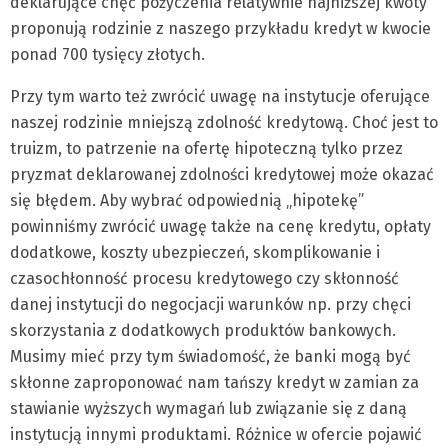
deklarujące chęć pożyczenia relatywnie najniższej kwoty
proponują rodzinie z naszego przykładu kredyt w kwocie
ponad 700 tysięcy złotych.
Przy tym warto też zwrócić uwagę na instytucje oferujące
naszej rodzinie mniejszą zdolność kredytową. Choć jest to
truizm, to patrzenie na ofertę hipoteczną tylko przez
pryzmat deklarowanej zdolności kredytowej może okazać
się błędem. Aby wybrać odpowiednią „hipotekę”
powinniśmy zwrócić uwagę także na cenę kredytu, opłaty
dodatkowe, koszty ubezpieczeń, skomplikowanie i
czasochłonność procesu kredytowego czy skłonność
danej instytucji do negocjacji warunków np. przy chęci
skorzystania z dodatkowych produktów bankowych.
Musimy mieć przy tym świadomość, że banki mogą być
skłonne zaproponować nam tańszy kredyt w zamian za
stawianie wyższych wymagań lub związanie się z daną
instytucją innymi produktami. Różnice w ofercie pojawić