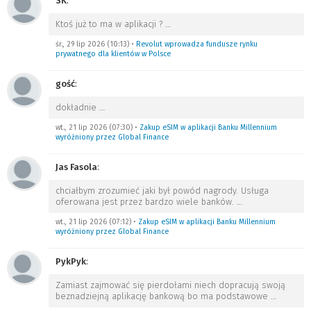
SK
:
Ktoś już to ma w aplikacji ?
…
śr., 29 lip 2026 (10:13)
•
Revolut wprowadza fundusze rynku
prywatnego dla klientów w Polsce
gość
:
dokładnie
…
wt., 21 lip 2026 (07:30)
•
Zakup eSIM w aplikacji Banku Millennium
wyróżniony przez Global Finance
Jas Fasola
:
chciałbym zrozumieć jaki był powód nagrody. Usługa
oferowana jest przez bardzo wiele banków.
…
wt., 21 lip 2026 (07:12)
•
Zakup eSIM w aplikacji Banku Millennium
wyróżniony przez Global Finance
PykPyk
:
Zamiast zajmować się pierdołami niech dopracują swoją
beznadziejną aplikację bankową bo ma podstawowe
…