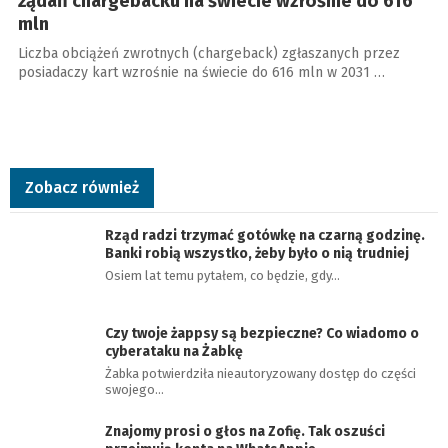
żądań chargebacku na świecie wzrośnie do 616
mln
Liczba obciążeń zwrotnych (chargeback) zgłaszanych przez
posiadaczy kart wzrośnie na świecie do 616 mln w 2031 …
Zobacz również
Rząd radzi trzymać gotówkę na czarną godzinę.
Banki robią wszystko, żeby było o nią trudniej
Osiem lat temu pytałem, co będzie, gdy…
Czy twoje żappsy są bezpieczne? Co wiadomo o
cyberataku na Żabkę
Żabka potwierdziła nieautoryzowany dostęp do części
swojego…
Znajomy prosi o głos na Zofię. Tak oszuści