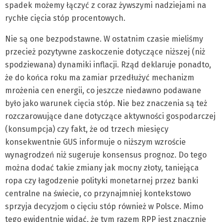
spadek możemy łączyć z coraz żywszymi nadziejami na
rychłe cięcia stóp procentowych.
Nie są one bezpodstawne. W ostatnim czasie mieliśmy
przecież pozytywne zaskoczenie dotyczące niższej (niż
spodziewana) dynamiki inflacji. Rząd deklaruje ponadto,
że do końca roku ma zamiar przedłużyć mechanizm
mrożenia cen energii, co jeszcze niedawno podawane
było jako warunek cięcia stóp. Nie bez znaczenia są też
rozczarowujące dane dotyczące aktywności gospodarczej
(konsumpcja) czy fakt, że od trzech miesięcy
konsekwentnie GUS informuje o niższym wzroście
wynagrodzeń niż sugeruje konsensus prognoz. Do tego
można dodać takie zmiany jak mocny złoty, taniejąca
ropa czy łagodzenie polityki monetarnej przez banki
centralne na świecie, co przynajmniej kontekstowo
sprzyja decyzjom o cięciu stóp również w Polsce. Mimo
tego ewidentnie widać, że tym razem RPP jest znacznie