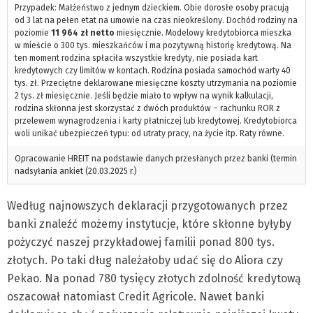
Przypadek: Małżeństwo z jednym dzieckiem. Obie dorosłe osoby pracują
od 3 lat na pełen etat na umowie na czas nieokreślony. Dochód rodziny na
poziomie
11 964 zł netto
miesięcznie. Modelowy kredytobiorca mieszka
w mieście o 300 tys. mieszkańców i ma pozytywną historię kredytową. Na
ten moment rodzina spłaciła wszystkie kredyty, nie posiada kart
kredytowych czy limitów w kontach. Rodzina posiada samochód warty 40
tys. zł. Przeciętne deklarowane miesięczne koszty utrzymania na poziomie
2 tys. zł miesięcznie. Jeśli będzie miało to wpływ na wynik kalkulacji,
rodzina skłonna jest skorzystać z dwóch produktów – rachunku ROR z
przelewem wynagrodzenia i karty płatniczej lub kredytowej. Kredytobiorca
woli unikać ubezpieczeń typu: od utraty pracy, na życie itp. Raty równe.
Opracowanie HREIT na podstawie danych przesłanych przez banki (termin
nadsyłania ankiet (20.03.2025 r.)
Według najnowszych deklaracji przygotowanych przez
banki znaleźć możemy instytucje, które skłonne byłyby
pożyczyć naszej przykładowej familii ponad 800 tys.
złotych. Po taki dług należałoby udać się do Aliora czy
Pekao. Na ponad 780 tysięcy złotych zdolność kredytową
oszacował natomiast Credit Agricole. Nawet banki