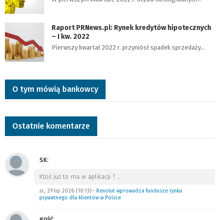
Raport PRNews.pl: Rynek kredytów hipotecznych
– I kw. 2022
Pierwszy kwartał 2022 r. przyniósł spadek sprzedaży…
O tym mówią bankowcy
Ostatnie komentarze
SK
:
Ktoś już to ma w aplikacji ?
…
śr., 29 lip 2026 (10:13)
•
Revolut wprowadza fundusze rynku
prywatnego dla klientów w Polsce
gość
: