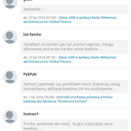
dokładnie
…
wt., 21 lip 2026 (07:30)
•
Zakup eSIM w aplikacji Banku Millennium
wyróżniony przez Global Finance
Jas Fasola
:
chciałbym zrozumieć jaki był powód nagrody. Usługa
oferowana jest przez bardzo wiele banków.
…
wt., 21 lip 2026 (07:12)
•
Zakup eSIM w aplikacji Banku Millennium
wyróżniony przez Global Finance
PykPyk
:
Zamiast zajmować się pierdołami niech dopracują swoją
beznadziejną aplikację bankową bo ma podstawowe
…
wt., 7 lip 2026 (16:36)
•
UniCredit uruchamia pierwszą w Polsce
bankową grę fabularną “Kosmiczna Fortuna”
human1
:
Trochę spóźniony ten news. Ta gra rozpoczęła się w
kwietniu.
…