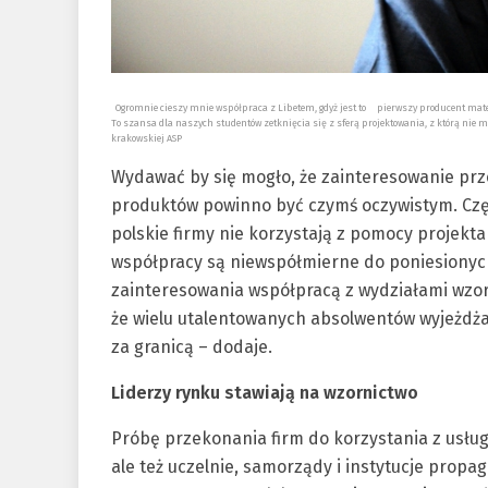
Ogromnie cieszy mnie współpraca z Libetem, gdyż jest to pierwszy producent mater
To szansa dla naszych studentów zetknięcia się z sferą projektowania, z którą nie 
krakowskiej ASP
Wydawać by się mogło, że zainteresowanie pr
produktów powinno być czymś oczywistym. Częs
polskie firmy nie korzystają z pomocy projektan
współpracy są niewspółmierne do poniesionych
zainteresowania współpracą z wydziałami wzor
że wielu utalentowanych absolwentów wyjeżdża 
za granicą – dodaje.
Liderzy rynku stawiają na wzornictwo
Próbę przekonania firm do korzystania z usług
ale też uczelnie, samorządy i instytucje propa