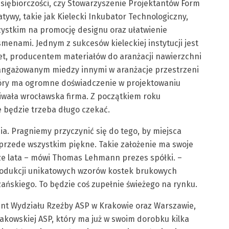
iębiorczości, czy Stowarzyszenie Projektantów Form
tywy, takie jak Kielecki Inkubator Technologiczny,
szystkim na promocję designu oraz ułatwienie
menami. Jednym z sukcesów kieleckiej instytucji jest
et, producentem materiałów do aranżacji nawierzchni
angażowanym miedzy innymi w aranżacje przestrzeni
który ma ogromne doświadczenie w projektowaniu
iwała wrocławska firma. Z początkiem roku
e będzie trzeba długo czekać.
nia. Pragniemy przyczynić się do tego, by miejsca
le przede wszystkim piękne. Takie założenie ma swoje
ższe lata – mówi Thomas Lehmann prezes spółki. –
dukcji unikatowych wzorów kostek brukowych
ańskiego. To będzie coś zupełnie świeżego na rynku.
went Wydziału Rzeźby ASP w Krakowie oraz Warszawie,
kowskiej ASP, który ma już w swoim dorobku kilka