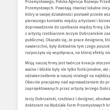
Przemysłowego, Polska Agencja Rozwoju Przeds
Przemysłowych. Powstają również lokalne inicja
który w swojej działalności postawił przede w
pierwszego kontaktu między artystami i biznes
doprowadzenie do spotkania między firmą Lib
z artystą rzeźbiarzem Jerzym Dobrzańskim za
publicznej. Okazało się, że prace designera, 
nawierzchni, były dokładnie tym czego poszuk
rozpoczęła się współpraca, na której efekty ni
Misją naszej firmy jest twórcza kreacja otocze
ważne i bliskie były nie tylko funkcjonalne, a
odzwierciedlenie w naszej strategii na najbli
Obecnie pracujemy nad wprowadzeniem do pro
zaprojektowanych przez artystę Jerzego Dobrz
Jerzy Dobrzański, rzeźbiarz i designer, absol
doktorant na Wydziale Form Przemysłowych kra