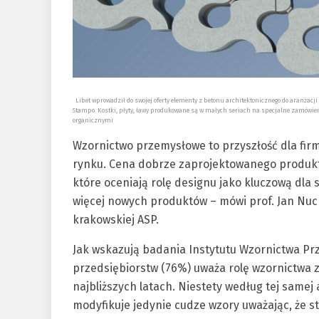
Libet wprowadził do swojej oferty elementy z betonu architektonicznego do aranżacj
Stampo. Kostki, płyty, ławy produkowane są w małych seriach na specjalne zamówieni
organicznymi
Wzornictwo przemysłowe to przyszłość dla firm
rynku. Cena dobrze zaprojektowanego produkt
które oceniają rolę designu jako kluczową dla 
więcej nowych produktów – mówi prof. Jan Nu
krakowskiej ASP.
Jak wskazują badania Instytutu Wzornictwa P
przedsiębiorstw (76%) uważa rolę wzornictwa 
najbliższych latach. Niestety według tej same
modyfikuje jedynie cudze wzory uważając, że s