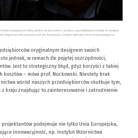
iałów budowlanych, który zwrócił się do uczelni z prośbą o zaprojektowanie kostek brukowych.
mieli dotychczas do czynienia prof. Jan Nuckowski, dziekan Wydziału Form Przemysłowych w
zedsiębiorców oryginalnym designem swoich
to jednak, w ramach źle pojętej oszczędności,
tów. Jest to strategiczny błąd, gdyż korzyści z takiej
 kosztów – mówi prof. Nuckowski. Niestety brak
nictwa wśród naszych przedsiębiorców skutkuje tym,
z kraju znajdując to zainteresowanie i zatrudnienie
 projektantów podejmuje nie tylko Unia Europejska,
gujące innowacyjność, np. Instytut Wzornictwa