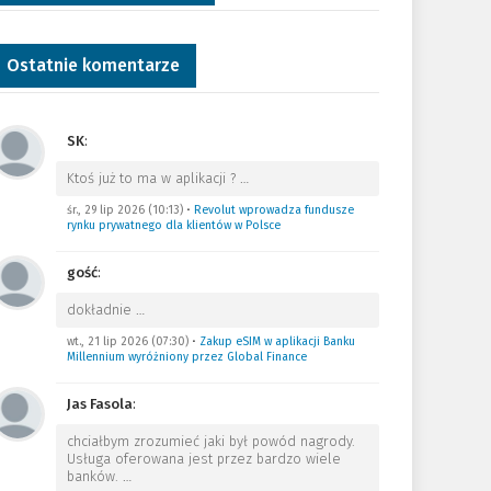
Ostatnie komentarze
SK
:
Ktoś już to ma w aplikacji ?
…
śr., 29 lip 2026 (10:13)
•
Revolut wprowadza fundusze
rynku prywatnego dla klientów w Polsce
gość
:
dokładnie
…
wt., 21 lip 2026 (07:30)
•
Zakup eSIM w aplikacji Banku
Millennium wyróżniony przez Global Finance
Jas Fasola
:
chciałbym zrozumieć jaki był powód nagrody.
Usługa oferowana jest przez bardzo wiele
banków.
…