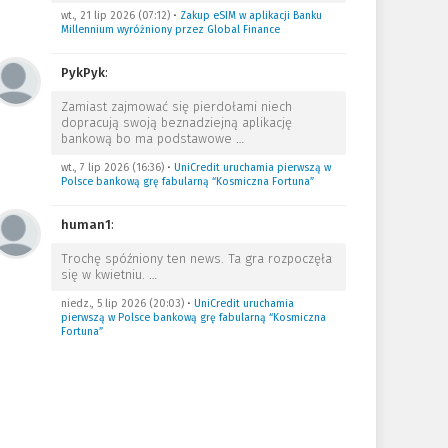
wt., 21 lip 2026 (07:12)
•
Zakup eSIM w aplikacji Banku
Millennium wyróżniony przez Global Finance
PykPyk
:
Zamiast zajmować się pierdołami niech
dopracują swoją beznadziejną aplikację
bankową bo ma podstawowe
…
wt., 7 lip 2026 (16:36)
•
UniCredit uruchamia pierwszą w
Polsce bankową grę fabularną “Kosmiczna Fortuna”
human1
:
Trochę spóźniony ten news. Ta gra rozpoczęła
się w kwietniu.
…
niedz., 5 lip 2026 (20:03)
•
UniCredit uruchamia
pierwszą w Polsce bankową grę fabularną “Kosmiczna
Fortuna”