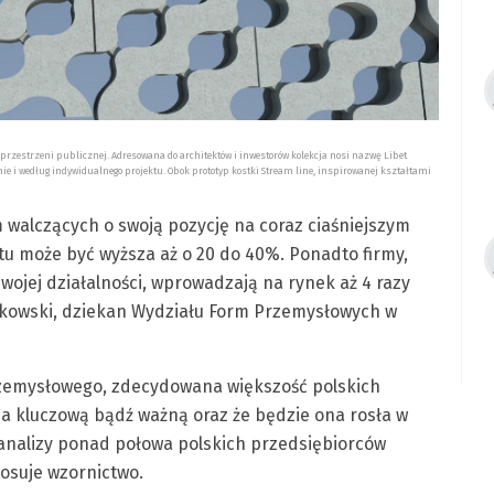
i przestrzeni publicznej. Adresowana do architektów i inwestorów kolekcja nosi nazwę Libet
e i według indywidualnego projektu. Obok prototyp kostki Stream line, inspirowanej kształtami
 walczących o swoją pozycję na coraz ciaśniejszym
u może być wyższa aż o 20 do 40%. Ponadto firmy,
swojej działalności, wprowadzają na rynek aż 4 razy
ckowski, dziekan Wydziału Form Przemysłowych w
rzemysłowego, zdecydowana większość polskich
za kluczową bądź ważną oraz że będzie ona rosła w
j analizy ponad połowa polskich przedsiębiorców
tosuje wzornictwo.