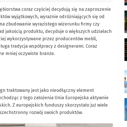
biorstwa coraz częściej decydują się na zaproszenie
któw wyjątkowych, wyraźnie odróżniających się od
 na zbudowanie wyrazistego wizerunku firmy czy
ad jakością produktu, decyduje o większych udziałach
ciej wykorzystywane przez producentów mebli,
e długa tradycja współpracy z designerami. Coraz
ne mniej oczywiste branże.
n traktowany jest jako nieodłączny element
ychodząc z tego założenia Unia Europejska aktywnie
kich. Z europejskich funduszy skorzystało już wiele
 wszechstronny rozwój swoich produktów.