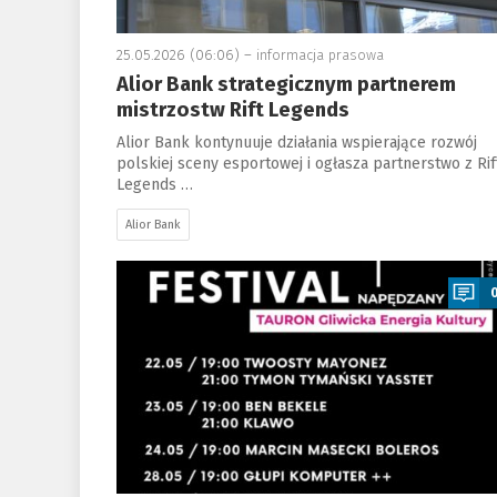
25.05.2026 (06:06) –
informacja prasowa
Alior Bank strategicznym partnerem
mistrzostw Rift Legends
Alior Bank kontynuuje działania wspierające rozwój
polskiej sceny esportowej i ogłasza partnerstwo z Rif
Legends …
Alior Bank
a