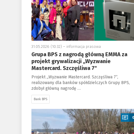
31.05.2026 (10:32) –
informacja prasowa
Grupa BPS z nagrodą główną EMMA za
projekt grywalizacji „Wyzwanie
Mastercard. Szczęśliwa 7"
Projekt „Wyzwanie Mastercard. Szczęśliwa 7”,
realizowany dla banków spółdzielczych Grupy BPS,
zdobył główną nagrodę …
Bank BPS
a