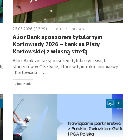
26.05.2026 (06:29) –
informacja prasowa
Alior Bank sponsorem tytularnym
Kortowiady 2026 – bank na Plaży
Kortowskiej z własną strefą
Alior Bank został sponsorem tytularnym święta
h,
studentów w Olsztynie, które w tym roku nosi nazwę
„Kortowiada – …
Alior Bank
a
0
0