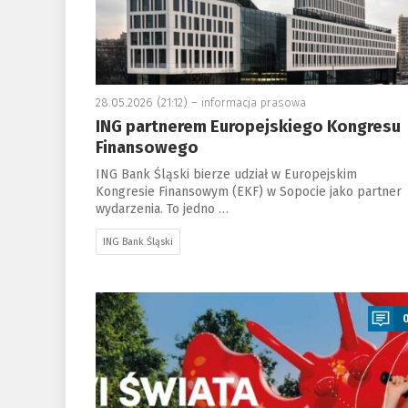
28.05.2026 (21:12) –
informacja prasowa
ING partnerem Europejskiego Kongresu
Finansowego
ING Bank Śląski bierze udział w Europejskim
Kongresie Finansowym (EKF) w Sopocie jako partner
wydarzenia. To jedno …
ING Bank Śląski
a