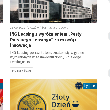
28.05.2026 (07:22) –
informacja prasowa
ING Leasing z wyróżnieniem „Perły
Polskiego Leasingu” za rozwój i
innowacje
ING Leasing po raz kolejny znalazł się w gronie
wyróżnionych w zestawieniu "Perły Polskiego
Leasingu". To …
ING Bank Śląski
a
0
0