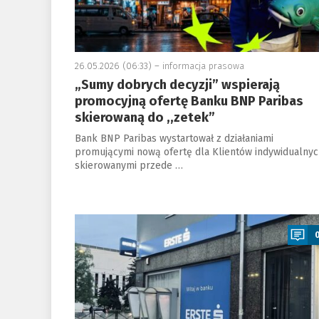
26.05.2026 (06:33) –
informacja prasowa
„Sumy dobrych decyzji” wspierają
promocyjną ofertę Banku BNP Paribas
skierowaną do ,,zetek”
Bank BNP Paribas wystartował z działaniami
promującymi nową ofertę dla Klientów indywidualnyc
skierowanymi przede …
a