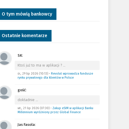
O tym mówią bankowcy
Ostatnie komentarze
SK
:
Ktoś już to ma w aplikacji ?
…
śr., 29 lip 2026 (10:13)
•
Revolut wprowadza fundusze
rynku prywatnego dla klientów w Polsce
gość
:
dokładnie
…
wt., 21 lip 2026 (07:30)
•
Zakup eSIM w aplikacji Banku
Millennium wyróżniony przez Global Finance
Jas Fasola
: