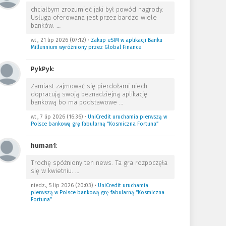
chciałbym zrozumieć jaki był powód nagrody.
Usługa oferowana jest przez bardzo wiele
banków.
…
wt., 21 lip 2026 (07:12)
•
Zakup eSIM w aplikacji Banku
Millennium wyróżniony przez Global Finance
PykPyk
:
Zamiast zajmować się pierdołami niech
dopracują swoją beznadziejną aplikację
bankową bo ma podstawowe
…
wt., 7 lip 2026 (16:36)
•
UniCredit uruchamia pierwszą w
Polsce bankową grę fabularną “Kosmiczna Fortuna”
human1
:
Trochę spóźniony ten news. Ta gra rozpoczęła
się w kwietniu.
…
niedz., 5 lip 2026 (20:03)
•
UniCredit uruchamia
pierwszą w Polsce bankową grę fabularną “Kosmiczna
Fortuna”