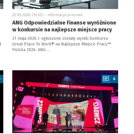
22.05.2026 (19:30) –
informacja prasowa
ANG Odpowiedzialne Finanse wyróżnione
w konkursie na najlepsze miejsce pracy
21 maja 2026 r. ogłoszone zostały wyniki konkursu
t
Great Place To Work® na Najlepsze Miejsce Pracy™
Polska 2026. ANG …
a
0
0