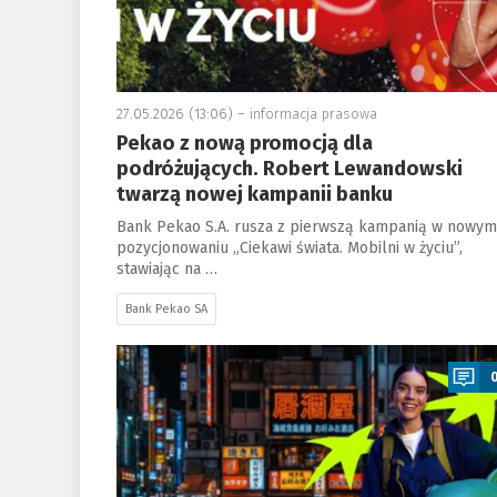
27.05.2026 (13:06) –
informacja prasowa
Pekao z nową promocją dla
podróżujących. Robert Lewandowski
twarzą nowej kampanii banku
Bank Pekao S.A. rusza z pierwszą kampanią w nowym
pozycjonowaniu „Ciekawi świata. Mobilni w życiu”,
stawiając na …
Bank Pekao SA
a