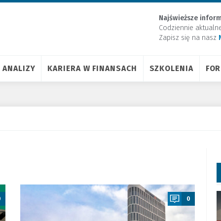
Najświeższe inform
Codziennie aktualn
Zapisz się na nasz
ANALIZY
KARIERA W FINANSACH
SZKOLENIA
FO
a
0
0