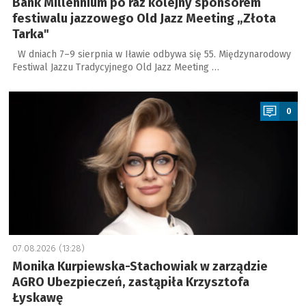
Bank Millennium po raz kolejny sponsorem
festiwalu jazzowego Old Jazz Meeting „Złota
Tarka"
W dniach 7–9 sierpnia w Iławie odbywa się 55. Międzynarodowy
Festiwal Jazzu Tradycyjnego Old Jazz Meeting …
a
0
07.08.2026 (13:28)
Monika Kurpiewska-Stachowiak w zarządzie
AGRO Ubezpieczeń, zastąpiła Krzysztofa
Łyskawę