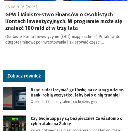
06.08.2026 (20:16)
GPW i Ministerstwo Finansów o Osobistych
Kontach Inwestycyjnych. W programie może się
znaleźć 100 mld zł w trzy lata
Osobiste Konta Inwestycyjne (OKI) mają zachęcić Polaków do
długoterminowego inwestowania i skierować część …
Zobacz również
Rząd radzi trzymać gotówkę na czarną godzinę.
Banki robią wszystko, żeby było o nią trudniej
Osiem lat temu pytałem, co będzie, gdy…
Czy twoje żappsy są bezpieczne? Co wiadomo o
cyberataku na Żabkę
Żabka potwierdziła nieautoryzowany dostęp do części