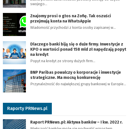
swojego…
Znajomy prosi o głos na Zofię. Tak oszuści
przejmują konta na WhatsAppie
Wiadomość przychodzi z konta osoby zapisanej w…
Dlaczego banki biją się o duże firmy. Inwestycje z
KPO o wartości ponad 158 mld zł napędzają popyt
na kredyt
Popyt na kredyt ze strony dużych firm…
BNP Paribas powalczy o korporacje i inwestycje
strategiczne. Ma mocną konkurencję
Przynależność do największej grupy bankowej w Europie…
Raporty PRNews.pl
Raport PRNews.pl: Aktywa banków – I kw. 2022 r.
Większość banków może się pochwalić wzrostem