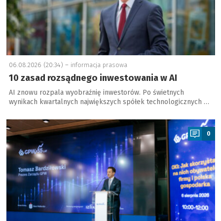
06.08.2026 (20:34) –
informacja prasowa
10 zasad rozsądnego inwestowania w AI
AI znowu rozpala wyobraźnię inwestorów. Po świetnych
wynikach kwartalnych największych spółek technologicznych …
a
0