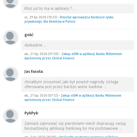
Ktoś już to ma w aplikacji ?
…
śr., 29 lip 2026 (10:13)
•
Revolut wprowadza fundusze rynku
prywatnego dla klientów w Polsce
gość
:
dokładnie
…
wt., 21 lip 2026 (07:30)
•
Zakup eSIM w aplikacji Banku Millennium
wyróżniony przez Global Finance
Jas Fasola
:
chciałbym zrozumieć jaki był powód nagrody. Usługa
oferowana jest przez bardzo wiele banków.
…
wt., 21 lip 2026 (07:12)
•
Zakup eSIM w aplikacji Banku Millennium
wyróżniony przez Global Finance
PykPyk
:
Zamiast zajmować się pierdołami niech dopracują swoją
beznadziejną aplikację bankową bo ma podstawowe
…