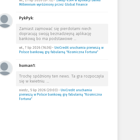
wt., 21 lip 2026 (07:12)
•
Zakup eSIM w aplikacji Banku
Millennium wyróżniony przez Global Finance
PykPyk
:
Zamiast zajmować się pierdołami niech
dopracują swoją beznadziejną aplikację
bankową bo ma podstawowe
…
wt., 7 lip 2026 (16:36)
•
UniCredit uruchamia pierwszą w
Polsce bankową grę fabularną “Kosmiczna Fortuna”
human1
:
Trochę spóźniony ten news. Ta gra rozpoczęła
się w kwietniu.
…
niedz., 5 lip 2026 (20:03)
•
UniCredit uruchamia
pierwszą w Polsce bankową grę fabularną “Kosmiczna
Fortuna”