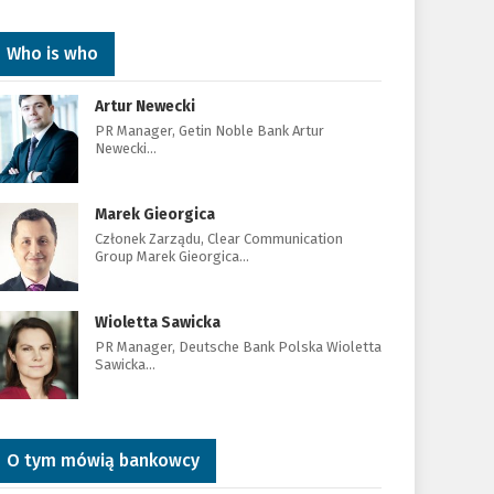
Who is who
Artur Newecki
PR Manager, Getin Noble Bank Artur
Newecki…
Marek Gieorgica
Członek Zarządu, Clear Communication
Group Marek Gieorgica…
Wioletta Sawicka
PR Manager, Deutsche Bank Polska Wioletta
Sawicka…
O tym mówią bankowcy