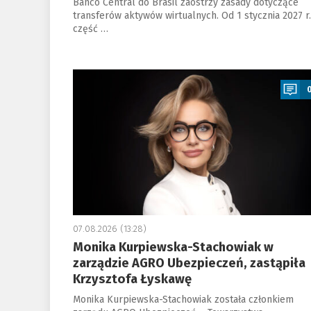
Banco Central do Brasil zaostrzy zasady dotyczące
transferów aktywów wirtualnych. Od 1 stycznia 2027 r.
część …
a
07.08.2026 (13:28)
Monika Kurpiewska-Stachowiak w
zarządzie AGRO Ubezpieczeń, zastąpiła
Krzysztofa Łyskawę
Monika Kurpiewska-Stachowiak została członkiem