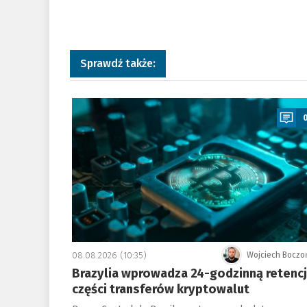
Sprawdź także:
a
08.08.2026 (10:35)
Wojciech Boczo
Brazylia wprowadza 24-godzinną retenc
części transferów kryptowalut