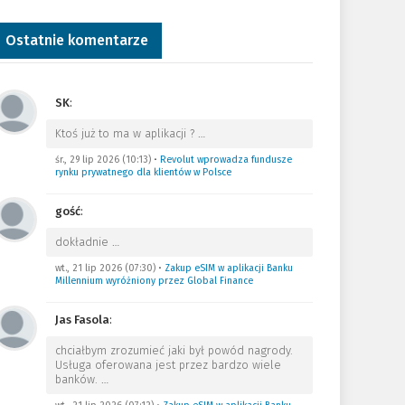
Ostatnie komentarze
SK
:
Ktoś już to ma w aplikacji ?
…
śr., 29 lip 2026 (10:13)
•
Revolut wprowadza fundusze
rynku prywatnego dla klientów w Polsce
gość
:
dokładnie
…
wt., 21 lip 2026 (07:30)
•
Zakup eSIM w aplikacji Banku
Millennium wyróżniony przez Global Finance
Jas Fasola
:
chciałbym zrozumieć jaki był powód nagrody.
Usługa oferowana jest przez bardzo wiele
banków.
…