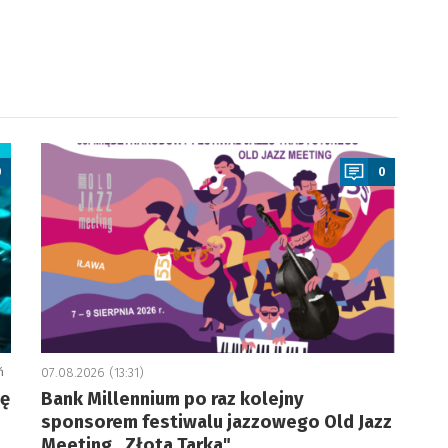
a
0
0
ń
07.08.2026 (13:31)
ję
Bank Millennium po raz kolejny
sponsorem festiwalu jazzowego Old Jazz
Meeting „Złota Tarka"