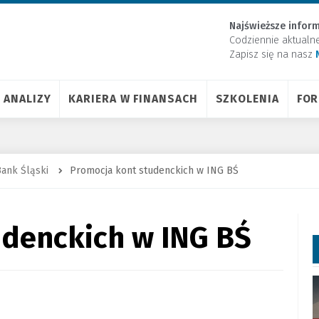
Najświeższe inform
Codziennie aktualn
Zapisz się na nasz
ANALIZY
KARIERA W FINANSACH
SZKOLENIA
FO
ank Śląski
Promocja kont studenckich w ING BŚ
udenckich w ING BŚ