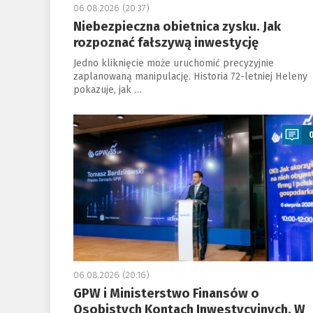
06.08.2026 (20:37)
Niebezpieczna obietnica zysku. Jak
rozpoznać fałszywą inwestycję
Jedno kliknięcie może uruchomić precyzyjnie
zaplanowaną manipulację. Historia 72-letniej Heleny
pokazuje, jak …
a
06.08.2026 (20:16)
GPW i Ministerstwo Finansów o
Osobistych Kontach Inwestycyjnych. W