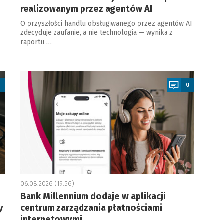
realizowanym przez agentów AI
O przyszłości handlu obsługiwanego przez agentów AI
zdecyduje zaufanie, a nie technologia — wynika z
raportu …
a
0
0
06.08.2026 (19:56)
Bank Millennium dodaje w aplikacji
y
centrum zarządzania płatnościami
internetowymi