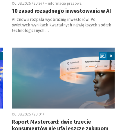
06.08.2026 (20:34) –
informacja prasowa
10 zasad rozsądnego inwestowania w AI
AI znowu rozpala wyobraźnię inwestorów. Po
świetnych wynikach kwartalnych największych spółek
technologicznych …
a
0
0
06.08.2026 (20:01)
Raport Mastercard: dwie trzecie
konsumentów nie ufa jeszcze zakupom