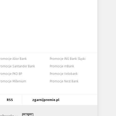
romocje Alior Bank
Promocje ING Bank Śląski
romocje Santander Bank
Promocje mBank
romocje PKO BP
Promocje Velobank
romocje Millenium
Promocje Nest Bank
RSS
zgarnijpremie.pl