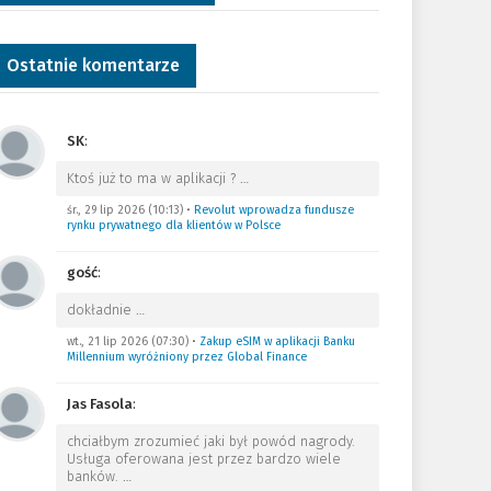
Ostatnie komentarze
SK
:
Ktoś już to ma w aplikacji ?
…
śr., 29 lip 2026 (10:13)
•
Revolut wprowadza fundusze
rynku prywatnego dla klientów w Polsce
gość
:
dokładnie
…
wt., 21 lip 2026 (07:30)
•
Zakup eSIM w aplikacji Banku
Millennium wyróżniony przez Global Finance
Jas Fasola
:
chciałbym zrozumieć jaki był powód nagrody.
Usługa oferowana jest przez bardzo wiele
banków.
…