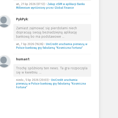
wt., 21 lip 2026 (07:12)
•
Zakup eSIM w aplikacji Banku
Millennium wyróżniony przez Global Finance
PykPyk
:
Zamiast zajmować się pierdołami niech
dopracują swoją beznadziejną aplikację
bankową bo ma podstawowe
…
wt., 7 lip 2026 (16:36)
•
UniCredit uruchamia pierwszą w
Polsce bankową grę fabularną “Kosmiczna Fortuna”
human1
:
Trochę spóźniony ten news. Ta gra rozpoczęła
się w kwietniu.
…
niedz., 5 lip 2026 (20:03)
•
UniCredit uruchamia
pierwszą w Polsce bankową grę fabularną “Kosmiczna
Fortuna”