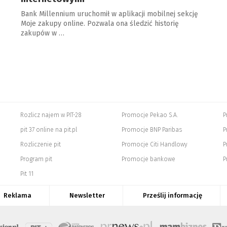
Bank Millennium uruchomił w aplikacji mobilnej sekcję
Moje zakupy online. Pozwala ona śledzić historię
zakupów w …
Rozlicz najem w PIT-28
Promocje Pekao S.A.
P
pit 37 online na pit.pl
Promocje BNP Paribas
P
Rozliczenie pit
Promocje Citi Handlowy
P
Program pit
Promocje bankowe
P
Pit 11
Reklama
Newsletter
Prześlij informację