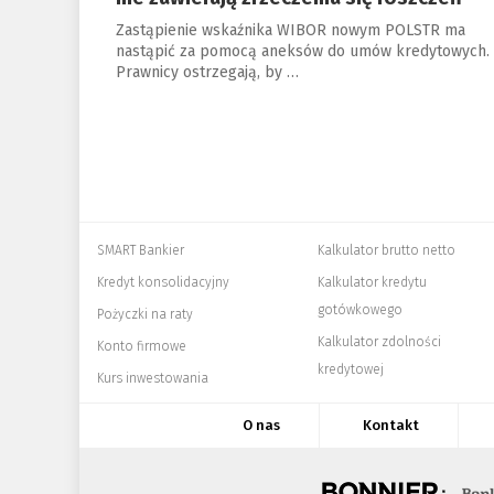
Zastąpienie wskaźnika WIBOR nowym POLSTR ma
nastąpić za pomocą aneksów do umów kredytowych.
Prawnicy ostrzegają, by …
SMART Bankier
Kalkulator brutto netto
Kredyt konsolidacyjny
Kalkulator kredytu
gotówkowego
Pożyczki na raty
Kalkulator zdolności
Konto firmowe
kredytowej
Kurs inwestowania
O nas
Kontakt