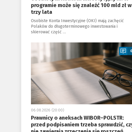
programie może się znaleźć 100 mld zł w
trzy lata
Osobiste Konta Inwestycyjne (OKI) mają zachęcić
Polaków do długoterminowego inwestowania i
skierować część …
a
06.08.2026 (20:00)
Prawnicy o aneksach WIBOR–POLSTR:
przed podpisaniem trzeba sprawdzić, cz
nie zawierają zrzeczenia się roszczeń