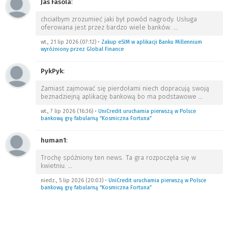
Jas Fasola
:
chciałbym zrozumieć jaki był powód nagrody. Usługa
oferowana jest przez bardzo wiele banków.
…
wt., 21 lip 2026 (07:12)
•
Zakup eSIM w aplikacji Banku Millennium
wyróżniony przez Global Finance
PykPyk
:
Zamiast zajmować się pierdołami niech dopracują swoją
beznadziejną aplikację bankową bo ma podstawowe
…
wt., 7 lip 2026 (16:36)
•
UniCredit uruchamia pierwszą w Polsce
bankową grę fabularną “Kosmiczna Fortuna”
human1
:
Trochę spóźniony ten news. Ta gra rozpoczęła się w
kwietniu.
…
niedz., 5 lip 2026 (20:03)
•
UniCredit uruchamia pierwszą w Polsce
bankową grę fabularną “Kosmiczna Fortuna”