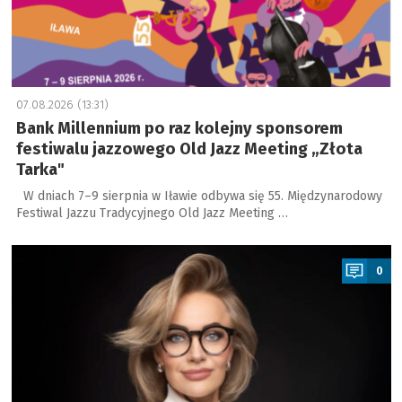
07.08.2026 (13:31)
Bank Millennium po raz kolejny sponsorem
festiwalu jazzowego Old Jazz Meeting „Złota
Tarka"
W dniach 7–9 sierpnia w Iławie odbywa się 55. Międzynarodowy
Festiwal Jazzu Tradycyjnego Old Jazz Meeting …
a
0