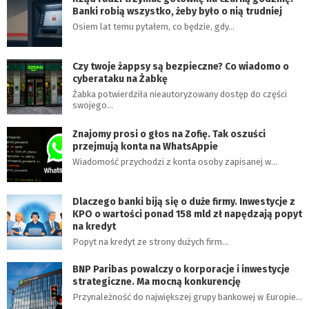
Banki robią wszystko, żeby było o nią trudniej
Osiem lat temu pytałem, co będzie, gdy…
Czy twoje żappsy są bezpieczne? Co wiadomo o
cyberataku na Żabkę
Żabka potwierdziła nieautoryzowany dostęp do części
swojego…
Znajomy prosi o głos na Zofię. Tak oszuści
przejmują konta na WhatsAppie
Wiadomość przychodzi z konta osoby zapisanej w…
Dlaczego banki biją się o duże firmy. Inwestycje z
KPO o wartości ponad 158 mld zł napędzają popyt
na kredyt
Popyt na kredyt ze strony dużych firm…
BNP Paribas powalczy o korporacje i inwestycje
strategiczne. Ma mocną konkurencję
Przynależność do największej grupy bankowej w Europie…