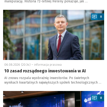
manipulację. Historia 72-letniej Heleny pokazuje, jak …
a
0
06.08.2026 (20:34) –
informacja prasowa
10 zasad rozsądnego inwestowania w AI
AI znowu rozpala wyobraźnię inwestorów. Po świetnych
wynikach kwartalnych największych spółek technologicznych …
a
0