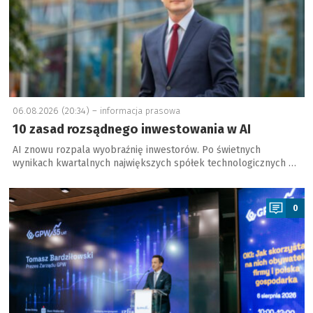
06.08.2026 (20:34) –
informacja prasowa
10 zasad rozsądnego inwestowania w AI
AI znowu rozpala wyobraźnię inwestorów. Po świetnych
wynikach kwartalnych największych spółek technologicznych …
a
0