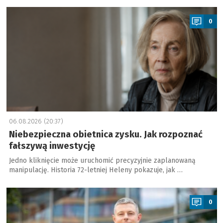
a
0
06.08.2026 (20:37)
Niebezpieczna obietnica zysku. Jak rozpoznać
fałszywą inwestycję
Jedno kliknięcie może uruchomić precyzyjnie zaplanowaną
manipulację. Historia 72-letniej Heleny pokazuje, jak …
a
0