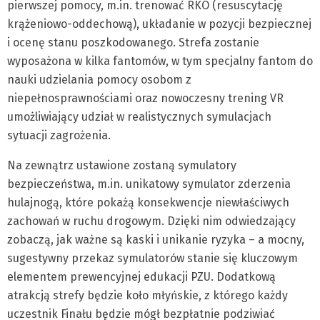
pierwszej pomocy, m.in. trenować RKO (resuscytację
krążeniowo-oddechową), układanie w pozycji bezpiecznej
i ocenę stanu poszkodowanego. Strefa zostanie
wyposażona w kilka fantomów, w tym specjalny fantom do
nauki udzielania pomocy osobom z
niepełnosprawnościami oraz nowoczesny trening VR
umożliwiający udział w realistycznych symulacjach
sytuacji zagrożenia.
Na zewnątrz ustawione zostaną symulatory
bezpieczeństwa, m.in. unikatowy symulator zderzenia
hulajnogą, które pokażą konsekwencje niewłaściwych
zachowań w ruchu drogowym. Dzięki nim odwiedzający
zobaczą, jak ważne są kaski i unikanie ryzyka – a mocny,
sugestywny przekaz symulatorów stanie się kluczowym
elementem prewencyjnej edukacji PZU. Dodatkową
atrakcją strefy będzie koło młyńskie, z którego każdy
uczestnik Finału będzie mógł bezpłatnie podziwiać