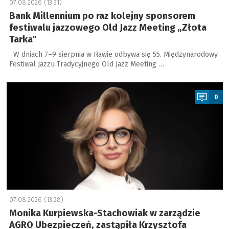
07.08.2026 (13:31)
Bank Millennium po raz kolejny sponsorem
festiwalu jazzowego Old Jazz Meeting „Złota
Tarka"
W dniach 7–9 sierpnia w Iławie odbywa się 55. Międzynarodowy
Festiwal Jazzu Tradycyjnego Old Jazz Meeting …
a
0
07.08.2026 (13:28)
Monika Kurpiewska-Stachowiak w zarządzie
AGRO Ubezpieczeń, zastąpiła Krzysztofa