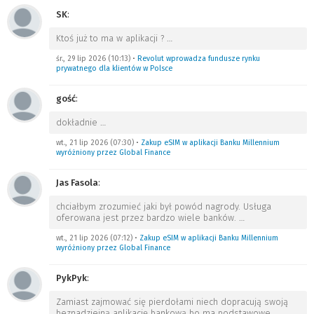
SK
:
Ktoś już to ma w aplikacji ?
…
śr., 29 lip 2026 (10:13)
•
Revolut wprowadza fundusze rynku
prywatnego dla klientów w Polsce
gość
:
dokładnie
…
wt., 21 lip 2026 (07:30)
•
Zakup eSIM w aplikacji Banku Millennium
wyróżniony przez Global Finance
Jas Fasola
:
chciałbym zrozumieć jaki był powód nagrody. Usługa
oferowana jest przez bardzo wiele banków.
…
wt., 21 lip 2026 (07:12)
•
Zakup eSIM w aplikacji Banku Millennium
wyróżniony przez Global Finance
PykPyk
:
Zamiast zajmować się pierdołami niech dopracują swoją
beznadziejną aplikację bankową bo ma podstawowe
…