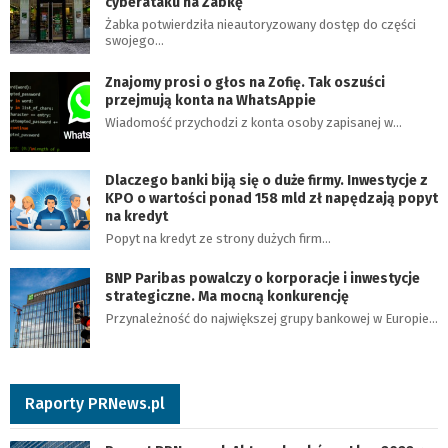
cyberataku na Żabkę
Żabka potwierdziła nieautoryzowany dostęp do części
swojego…
Znajomy prosi o głos na Zofię. Tak oszuści
przejmują konta na WhatsAppie
Wiadomość przychodzi z konta osoby zapisanej w…
Dlaczego banki biją się o duże firmy. Inwestycje z
KPO o wartości ponad 158 mld zł napędzają popyt
na kredyt
Popyt na kredyt ze strony dużych firm…
BNP Paribas powalczy o korporacje i inwestycje
strategiczne. Ma mocną konkurencję
Przynależność do największej grupy bankowej w Europie…
Raporty PRNews.pl