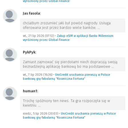
wyróżniony przez Global Finance
Jas Fasola
:
chciałbym zrozumieć jaki był powód nagrody. Usługa
oferowana jest przez bardzo wiele banków.
…
wt., 21 lip 2026 (07:12)
•
Zakup eSIM w aplikacji Banku Millennium
wyróżniony przez Global Finance
PykPyk
:
Zamiast zajmować się pierdołami niech dopracują swoją
beznadziejną aplikację bankową bo ma podstawowe
…
wt., 7 lip 2026 (16:36)
•
UniCredit uruchamia pierwszą w Polsce
bankową grę fabularną “Kosmiczna Fortuna”
human1
:
Trochę spóźniony ten news. Ta gra rozpoczęła się w
kwietniu.
…
niedz., 5 lip 2026 (20:03)
•
UniCredit uruchamia pierwszą w Polsce
bankową grę fabularną “Kosmiczna Fortuna”