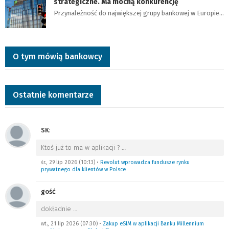
strategiczne. Ma mocną konkurencję
Przynależność do największej grupy bankowej w Europie…
O tym mówią bankowcy
Ostatnie komentarze
SK
:
Ktoś już to ma w aplikacji ?
…
śr., 29 lip 2026 (10:13)
•
Revolut wprowadza fundusze rynku
prywatnego dla klientów w Polsce
gość
:
dokładnie
…
wt., 21 lip 2026 (07:30)
•
Zakup eSIM w aplikacji Banku Millennium