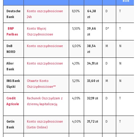
ROR
Deutsche
Konto oszczędnościowe
8,10%
64,38
D
T
Bank
24h
zł
BNP
Konto Więcej
5,50%
39,66
D*
T
Paribas
Oszczędnościowe
zł
DnB
Konto oszczędnościowe
6,00%
38,54
M
N
NORD
zł
Alior
Konto oszczędnościowe
4,35%
34,51 zł
D
N
Bank
ING Bank
Otwarte Konto
5,25%
33,60 zł
M
N
Śląski
Oszczędnościowe**
Credit
Rachunek Oszczędzam z
4,05%
32,19 zł
D
T
Agricole
dzienną kapitalizacją
Getin
Konto oszczędnościowe
4,00%
31,72 zł
D
T
Bank
(Getin Online)