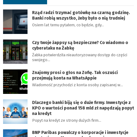
Rząd radzi trzymać gotówkę na czarną godzinę.
Banki robią wszystko, żeby było o nią trudniej
Osiem lat temu pytałem, co będzie, gdy…
Czy twoje żappsy są bezpieczne? Co wiadomo o
cyberataku na Żabkę
Żabka potwierdziła nieautoryzowany dostęp do części
swojego…
Znajomy prosi o głos na Zofię. Tak oszuści
przejmują konta na WhatsAppie
Wiadomość przychodzi z konta osoby zapisanej w…
Dlaczego banki biją się o duże firmy. Inwestycje z
KPO o wartości ponad 158 mld zł napędzają popyt
na kredyt
Popyt na kredyt ze strony dużych firm…
BNP Paribas powalczy o korporacje i inwestycje