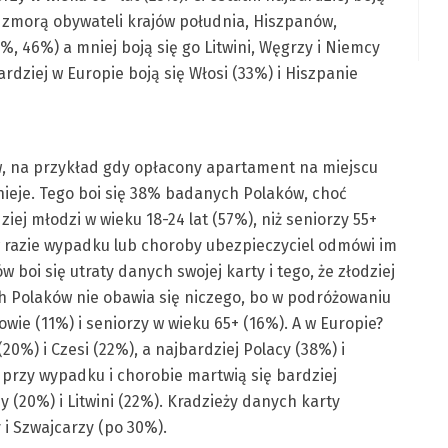
t zmorą obywateli krajów południa, Hiszpanów,
, 46%) a mniej boją się go Litwini, Węgrzy i Niemcy
dziej w Europie boją się Włosi (33%) i Hiszpanie
w, na przykład gdy opłacony apartament na miejscu
stnieje. Tego boi się 38% badanych Polaków, choć
ziej młodzi w wieku 18-24 lat (57%), niż seniorzy 55+
 w razie wypadku lub choroby ubezpieczyciel odmówi im
boi się utraty danych swojej karty i tego, że złodziej
 Polaków nie obawia się niczego, bo w podróżowaniu
owie (11%) i seniorzy w wieku 65+ (16%). A w Europie?
20%) i Czesi (22%), a najbardziej Polacy (38%) i
przy wypadku i chorobie martwią się bardziej
y (20%) i Litwini (22%). Kradzieży danych karty
 i Szwajcarzy (po 30%).