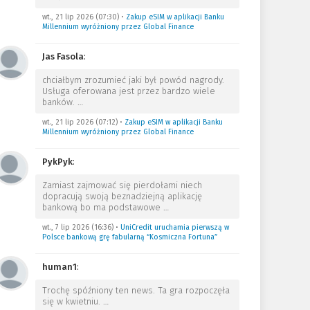
wt., 21 lip 2026 (07:30)
•
Zakup eSIM w aplikacji Banku
Millennium wyróżniony przez Global Finance
Jas Fasola
:
chciałbym zrozumieć jaki był powód nagrody.
Usługa oferowana jest przez bardzo wiele
banków.
…
wt., 21 lip 2026 (07:12)
•
Zakup eSIM w aplikacji Banku
Millennium wyróżniony przez Global Finance
PykPyk
:
Zamiast zajmować się pierdołami niech
dopracują swoją beznadziejną aplikację
bankową bo ma podstawowe
…
wt., 7 lip 2026 (16:36)
•
UniCredit uruchamia pierwszą w
Polsce bankową grę fabularną “Kosmiczna Fortuna”
human1
:
Trochę spóźniony ten news. Ta gra rozpoczęła
się w kwietniu.
…