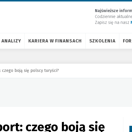
Najświeższe inform
Codziennie aktualn
Zapisz się na nasz
ANALIZY
KARIERA W FINANSACH
SZKOLENIA
FO
 czego boją się polscy turyści?
ort: czego boją się