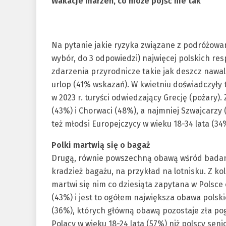
Wakacje marzeń, co może pójść nie tak
Na pytanie jakie ryzyka związane z podróżowa
wybór, do 3 odpowiedzi) najwięcej polskich re
zdarzenia przyrodnicze takie jak deszcz nawal
urlop (41% wskazań). W kwietniu doświadczyły 
w 2023 r. turyści odwiedzający Grecję (pożary).
(43%) i Chorwaci (48%), a najmniej Szwajcarzy 
też młodsi Europejczycy w wieku 18-34 lata (34
Polki martwią się o bagaż
Drugą, równie powszechną obawą wśród badany
kradzież bagażu, na przykład na lotnisku. Z kol
martwi się nim co dziesiąta zapytana w Polsce 
(43%) i jest to ogółem największa obawa polskic
(36%), których główną obawą pozostaje zła pogo
Polacy w wieku 18-24 lata (57%) niż polscy senio