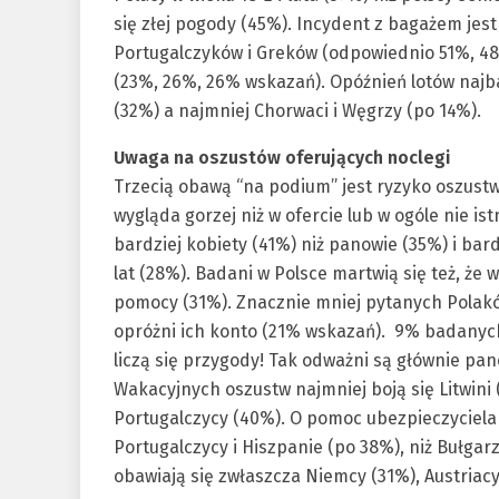
się złej pogody (45%). Incydent z bagażem jes
Portugalczyków i Greków (odpowiednio 51%, 48%
(23%, 26%, 26% wskazań). Opóźnień lotów najbar
(32%) a najmniej Chorwaci i Węgrzy (po 14%).
Uwaga na oszustów oferujących noclegi
Trzecią obawą “na podium” jest ryzyko oszust
wygląda gorzej niż w ofercie lub w ogóle nie i
bardziej kobiety (41%) niż panowie (35%) i bard
lat (28%). Badani w Polsce martwią się też, że
pomocy (31%). Znacznie mniej pytanych Polaków 
opróżni ich konto (21% wskazań). 9% badanych
liczą się przygody! Tak odważni są głównie pan
Wakacyjnych oszustw najmniej boją się Litwini (
Portugalczycy (40%). O pomoc ubezpieczyciela 
Portugalczycy i Hiszpanie (po 38%), niż Bułgarz
obawiają się zwłaszcza Niemcy (31%), Austriacy