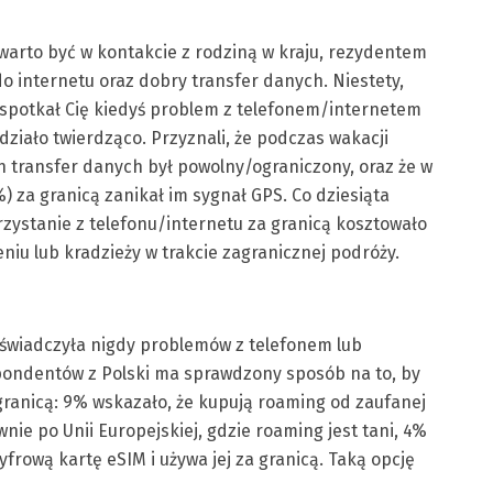
warto być w kontakcie z rodziną w kraju, rezydentem
o internetu oraz dobry transfer danych. Niestety,
y spotkał Cię kiedyś problem z telefonem/internetem
ziało twierdząco. Przyznali, że podczas wakacji
ch transfer danych był powolny/ograniczony, oraz że w
%) za granicą zanikał im sygnał GPS. Co dziesiąta
zystanie z telefonu/internetu za granicą kosztowało
zeniu lub kradzieży w trakcie zagranicznej podróży.
oświadczyła nigdy problemów z telefonem lub
pondentów z Polski ma sprawdzony sposób na to, by
granicą: 9% wskazało, że kupują roaming od zaufanej
nie po Unii Europejskiej, gdzie roaming jest tani, 4%
frową kartę eSIM i używa jej za granicą. Taką opcję