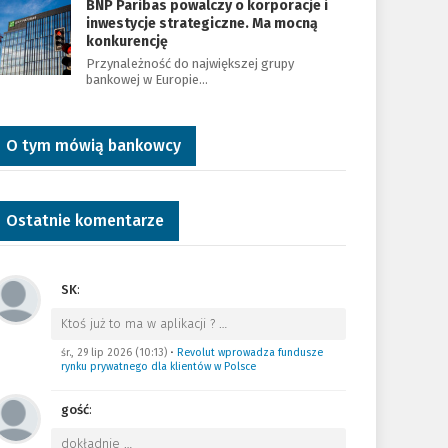
BNP Paribas powalczy o korporacje i
inwestycje strategiczne. Ma mocną
konkurencję
Przynależność do największej grupy
bankowej w Europie…
O tym mówią bankowcy
Ostatnie komentarze
SK
:
Ktoś już to ma w aplikacji ?
…
śr., 29 lip 2026 (10:13)
•
Revolut wprowadza fundusze
rynku prywatnego dla klientów w Polsce
gość
:
dokładnie
…