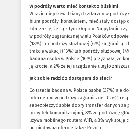
W podróży warto mieć kontakt z bliskimi
W razie nieprzewidzianych zdarzeń w podróży 
biura podróży, konsulatem, mieć stały dostęp d
zdarza się, że są z tym kłopoty. Na pytanie cz
w podróży zagranicznej wielu Polaków odpowied
(18%) lub podróży służbowej (6%) za granicą i
trakcie wakacji (13%) lub podróży służbowej (4
badana osoba w Polsce (10%) przyznała, że kor
ją krocie, a 2% że jej urządzenie uległo zniszc
Jak sobie radzić z dostępem do sieci?
Co trzecia badana w Polsce osoba (37%) nie d
internetem w podróży zagranicznej. Część res
zabezpieczyć sobie dobry transfer danych za 
firmy telekomunikacyjnej, 8% że podróżuję głów
używa mobilnego routera WiFi, a 3% wykupuję cy
od niedawna oferuje także Revolut.