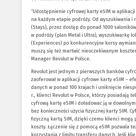
“Udostępnienie cyfrowej karty eSIM w aplikacji
na każdym etapie podróży. Od wyszukiwania i r
(Stays), przez dostęp do ponad 1000 salonikó
w podróży (plan Metal i Ultra), wyszukiwarkę l
(Experiences) po konkurencyjne kursy wymiany w
muszą się też martwić nieoczekiwanym koszte
Manager Revolut w Polsce.
Revolut jest jednym z pierwszych banków cyfr
zaoferował w aplikacji cyfrowe karty eSIM – e
danych w ponad 100 krajach i uniknięcie nie
r., klienci Revolut w Polsce, którzy posiadają
cyfrową kartę eSIM i doładować ją w dowolnym
bez konieczności użycia fizycznej karty SIM. 
fizyczną kartą SIM, dzięki czemu klienci mogą
koszty. Łączenie się z pomocą eSIM pozwala też
korzystania z limitu transferu danych. Jeśli kli