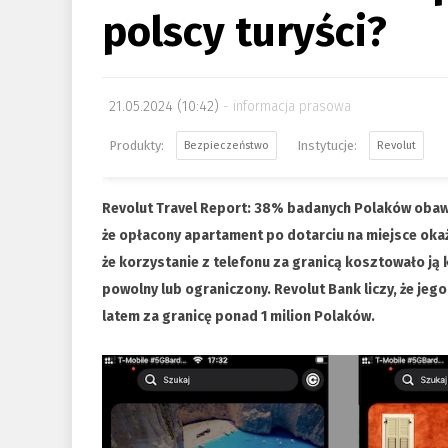
polscy turyści?
21.05.2024 (10:42)
informacja prasowa
Bezpieczeństwo
Revolut
Revolut Travel Report: 38% badanych Polaków obawi
że opłacony apartament po dotarciu na miejsce okaże
że korzystanie z telefonu za granicą kosztowało ją k
powolny lub ograniczony. Revolut Bank liczy, że jego
latem za granicę ponad 1 milion Polaków.