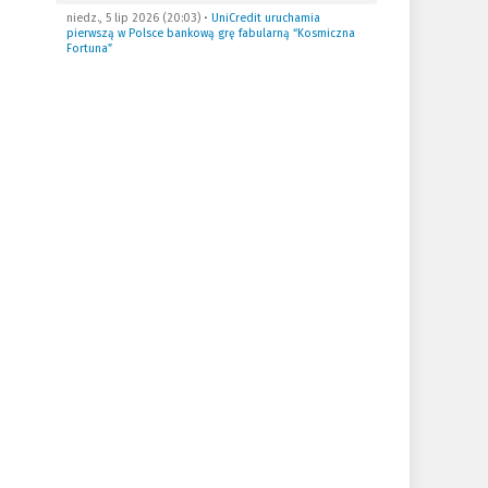
niedz., 5 lip 2026 (20:03)
•
UniCredit uruchamia
pierwszą w Polsce bankową grę fabularną “Kosmiczna
Fortuna”