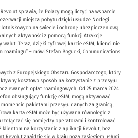
 Revolut sprawia, że Polacy mogą liczyć na wsparcie
ezerwacji miejsca pobytu dzięki usłudze Noclegi
w lotniskowych na świecie i ochronę ubezpieczeniową
okalnych aktywności z pomocą funkcji Atrakcje
alut. Teraz, dzięki cyfrowej karcie eSIM, klienci nie
m roamingu” – mówi Stefan Bogucki, Communications
owych z Europejskiego Obszaru Gospodarczego, który
fektywny kosztowo sposób na korzystanie z przesyłu
spodziewanych opłat roamingowych. Od 25 marca 2024
 telefon obsługujący funkcję eSIM, mogą aktywować
 momencie pakietami przesyłu danych za granicą,
Cyfrowa karta eSIM może być używana równolegle z
 przełączać się pomiędzy operatorami i kontrolować
 klientom na korzystanie z aplikacji Revolut, bez
ent Revolut znajdzie się w kraju poza zasięgiem usługi