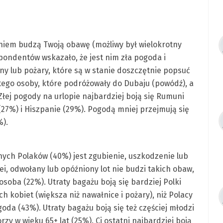
niem budzą Twoją obawę (możliwy był wielokrotny
spondentów wskazało, że jest nim zła pogoda i
ny lub pożary, które są w stanie doszczętnie popsuć
tego osoby, które podróżowały do Dubaju (powódź), a
 Złej pogody na urlopie najbardziej boją się Rumuni
(27%) i Hiszpanie (29%). Pogodą mniej przejmują się
%).
ch Polaków (40%) jest zgubienie, uszkodzenie lub
ei, odwołany lub opóźniony lot nie budzi takich obaw,
osoba (22%). Utraty bagażu boją się bardziej Polki
h kobiet (większa niż nawałnice i pożary), niż Polacy
da (43%). Utraty bagażu boją się też częściej młodzi
rzy w wieku 65+ lat (25%). Ci ostatni najbardziej boją