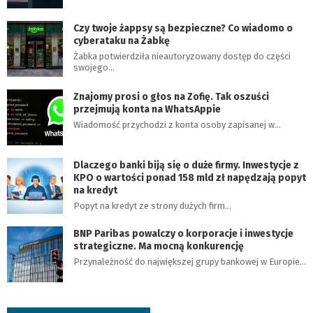
Czy twoje żappsy są bezpieczne? Co wiadomo o
cyberataku na Żabkę
Żabka potwierdziła nieautoryzowany dostęp do części
swojego…
Znajomy prosi o głos na Zofię. Tak oszuści
przejmują konta na WhatsAppie
Wiadomość przychodzi z konta osoby zapisanej w…
Dlaczego banki biją się o duże firmy. Inwestycje z
KPO o wartości ponad 158 mld zł napędzają popyt
na kredyt
Popyt na kredyt ze strony dużych firm…
BNP Paribas powalczy o korporacje i inwestycje
strategiczne. Ma mocną konkurencję
Przynależność do największej grupy bankowej w Europie…