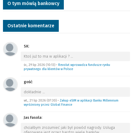
O tym mówią bankowcy
Ostatnie komentarze
SK
:
Ktoś już to ma w aplikacji ?
…
śr., 29 lip 2026 (10:13)
•
Revolut wprowadza fundusze rynku
prywatnego dla klientów w Polsce
gość
:
dokładnie
…
wt., 21 lip 2026 (07:30)
•
Zakup eSIM w aplikacji Banku Millennium
wyróżniony przez Global Finance
Jas Fasola
:
chciałbym zrozumieć jaki był powód nagrody. Usługa
oferowana jest przez bardzo wiele banków.
…