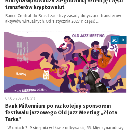
Brazylia wprowadza 24-godzinną retencję części
transferów kryptowalut
Banco Central do Brasil zaostrzy zasady dotyczące transferów
aktywów wirtualnych. Od 1 stycznia 2027 r. część …
a
0
07.08.2026 (13:31)
Bank Millennium po raz kolejny sponsorem
festiwalu jazzowego Old Jazz Meeting „Złota
Tarka"
W dniach 7–9 sierpnia w Iławie odbywa się 55. Międzynarodowy