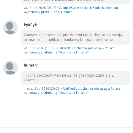
wt., 21 lip 2026 (07:12)
•
Zakup eSIM w aplikacji Banku Millennium
wyróżniony przez Global Finance
PykPyk
:
Zamiast zajmować się pierdołami niech dopracują swoją
beznadziejną aplikację bankową bo ma podstawowe
…
wt., 7 lip 2026 (16:36)
•
UniCredit uruchamia pierwszą w Polsce
bankową grę fabularną “Kosmiczna Fortuna”
human1
:
Trochę spóźniony ten news. Ta gra rozpoczęła się w
kwietniu.
…
niedz., 5 lip 2026 (20:03)
•
UniCredit uruchamia pierwszą w Polsce
bankową grę fabularną “Kosmiczna Fortuna”