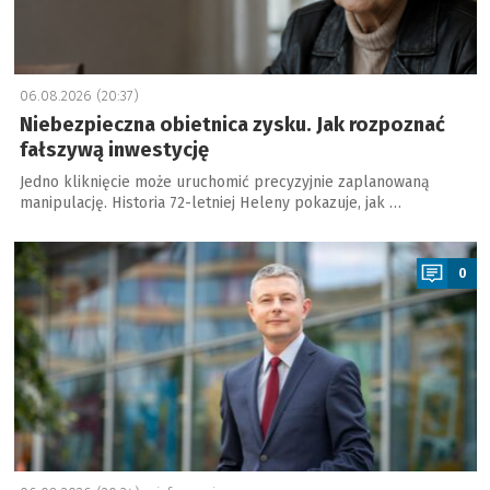
06.08.2026 (20:37)
Niebezpieczna obietnica zysku. Jak rozpoznać
fałszywą inwestycję
Jedno kliknięcie może uruchomić precyzyjnie zaplanowaną
manipulację. Historia 72-letniej Heleny pokazuje, jak …
a
0