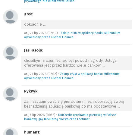
prywatnego dla klientów w Polsce
gość
:
dokładnie
…
wt., 21 lip 2026 (07:30)
•
Zakup eSIM w aplikacji Banku Millennium
wyróżniony przez Global Finance
Jas Fasola
:
chciałbym zrozumieć jaki był powód nagrody. Usługa
oferowana jest przez bardzo wiele banków.
…
wt., 21 lip 2026 (07:12)
•
Zakup eSIM w aplikacji Banku Millennium
wyróżniony przez Global Finance
PykPyk
:
Zamiast zajmować się pierdołami niech dopracują swoją
beznadziejną aplikację bankową bo ma podstawowe
…
wt., 7 lip 2026 (16:36)
•
UniCredit uruchamia pierwszą w Polsce
bankową grę fabularną “Kosmiczna Fortuna”
human1
: