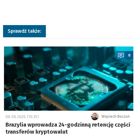
Sprawdź także:
a
0
08.08.2026 (10:35)
Wojciech Boczoń
Brazylia wprowadza 24-godzinną retencję części
transferów kryptowalut