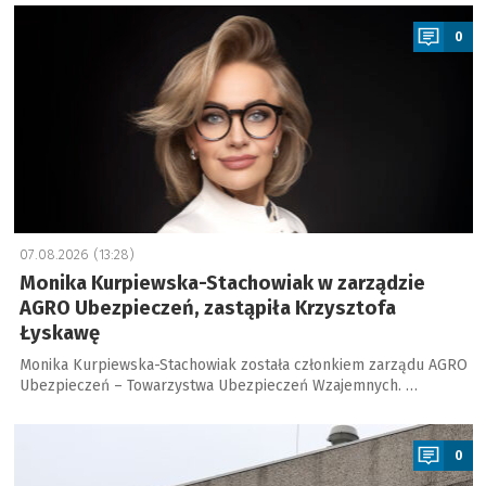
a
0
07.08.2026 (13:28)
Monika Kurpiewska-Stachowiak w zarządzie
AGRO Ubezpieczeń, zastąpiła Krzysztofa
Łyskawę
Monika Kurpiewska-Stachowiak została członkiem zarządu AGRO
Ubezpieczeń – Towarzystwa Ubezpieczeń Wzajemnych. …
a
0