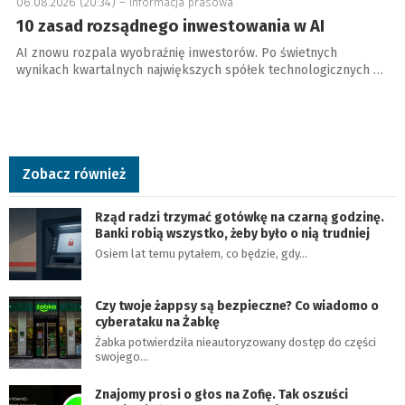
06.08.2026 (20:34) –
informacja prasowa
10 zasad rozsądnego inwestowania w AI
AI znowu rozpala wyobraźnię inwestorów. Po świetnych
wynikach kwartalnych największych spółek technologicznych …
Zobacz również
Rząd radzi trzymać gotówkę na czarną godzinę.
Banki robią wszystko, żeby było o nią trudniej
Osiem lat temu pytałem, co będzie, gdy…
Czy twoje żappsy są bezpieczne? Co wiadomo o
cyberataku na Żabkę
Żabka potwierdziła nieautoryzowany dostęp do części
swojego…
Znajomy prosi o głos na Zofię. Tak oszuści