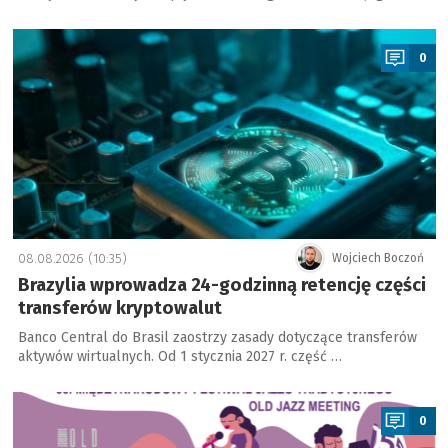
a
0
08.08.2026 (10:35)
Wojciech Boczoń
Brazylia wprowadza 24-godzinną retencję części
transferów kryptowalut
Banco Central do Brasil zaostrzy zasady dotyczące transferów
aktywów wirtualnych. Od 1 stycznia 2027 r. część …
a
0