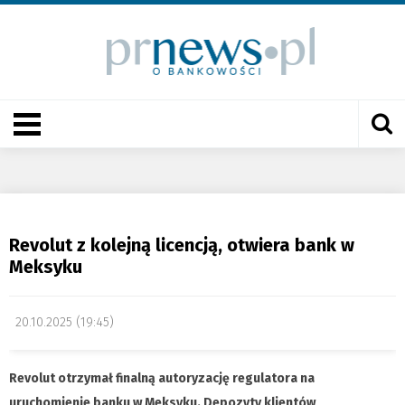
Revolut z kolejną licencją, otwiera bank w
Meksyku
20.10.2025 (19:45)
Revolut otrzymał finalną autoryzację regulatora na
uruchomienie banku w Meksyku. Depozyty klientów