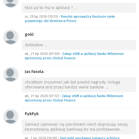
Ktoś już to ma w aplikacji ?
…
śr., 29 lip 2026 (10:13)
•
Revolut wprowadza fundusze rynku
prywatnego dla klientów w Polsce
gość
:
dokładnie
…
wt., 21 lip 2026 (07:30)
•
Zakup eSIM w aplikacji Banku Millennium
wyróżniony przez Global Finance
Jas Fasola
:
chciałbym zrozumieć jaki był powód nagrody. Usługa
oferowana jest przez bardzo wiele banków.
…
wt., 21 lip 2026 (07:12)
•
Zakup eSIM w aplikacji Banku Millennium
wyróżniony przez Global Finance
PykPyk
:
Zamiast zajmować się pierdołami niech dopracują swoją
beznadziejną aplikację bankową bo ma podstawowe
…
wt., 7 lip 2026 (16:36)
•
UniCredit uruchamia pierwszą w Polsce