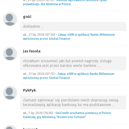
śr., 29 lip 2026 (10:13)
•
Revolut wprowadza fundusze rynku
prywatnego dla klientów w Polsce
gość
:
dokładnie
…
wt., 21 lip 2026 (07:30)
•
Zakup eSIM w aplikacji Banku Millennium
wyróżniony przez Global Finance
Jas Fasola
:
chciałbym zrozumieć jaki był powód nagrody. Usługa
oferowana jest przez bardzo wiele banków.
…
wt., 21 lip 2026 (07:12)
•
Zakup eSIM w aplikacji Banku Millennium
wyróżniony przez Global Finance
PykPyk
:
Zamiast zajmować się pierdołami niech dopracują swoją
beznadziejną aplikację bankową bo ma podstawowe
…
wt., 7 lip 2026 (16:36)
•
UniCredit uruchamia pierwszą w Polsce
bankową grę fabularną “Kosmiczna Fortuna”