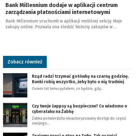
Bank Millennium dodaje w aplikacji centrum
zarządzania płatnościami internetowymi
Bank Millennium uruchomił w aplikacji mobilnej sekcję Moje
zakupy online. Pozwala ona śledzić historię zakupów w …
Zobacz również
Rząd radzi trzymać gotówkę na czarną godzinę.
Banki robią wszystko, żeby było o nią trudniej
Osiem lat temu pytałem, co będzie, gdy…
Czy twoje żappsy są bezpieczne? Co wiadomo o
cyberataku na Żabkę
Żabka potwierdziła nieautoryzowany dostęp do części
swojego…
Znajomy prosi o głos na Zofię. Tak oszuści