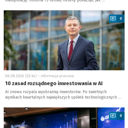
manipulację. Historia 72-letniej Heleny pokazuje, jak …
a
0
06.08.2026 (20:34) –
informacja prasowa
10 zasad rozsądnego inwestowania w AI
AI znowu rozpala wyobraźnię inwestorów. Po świetnych
wynikach kwartalnych największych spółek technologicznych …
a
0