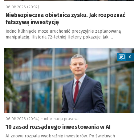
06.08.2026 (20:37)
Niebezpieczna obietnica zysku. Jak rozpoznać
fałszywą inwestycję
Jedno kliknięcie może uruchomić precyzyjnie zaplanowaną
manipulację. Historia 72-letniej Heleny pokazuje, jak …
a
0
06.08.2026 (20:34) –
informacja prasowa
10 zasad rozsądnego inwestowania w AI
AI znowu rozpala wyobraźnię inwestorów. Po świetnych