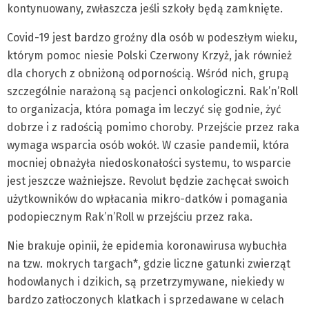
kontynuowany, zwłaszcza jeśli szkoły będą zamknięte.
Covid-19 jest bardzo groźny dla osób w podeszłym wieku,
którym pomoc niesie Polski Czerwony Krzyż, jak również
dla chorych z obniżoną odpornością. Wśród nich, grupą
szczególnie narażoną są pacjenci onkologiczni. Rak’n’Roll
to organizacja, która pomaga im leczyć się godnie, żyć
dobrze i z radością pomimo choroby. Przejście przez raka
wymaga wsparcia osób wokół. W czasie pandemii, która
mocniej obnażyła niedoskonałości systemu, to wsparcie
jest jeszcze ważniejsze. Revolut będzie zachęcał swoich
użytkowników do wpłacania mikro-datków i pomagania
podopiecznym Rak’n’Roll w przejściu przez raka.
Nie brakuje opinii, że epidemia koronawirusa wybuchła
na tzw. mokrych targach*, gdzie liczne gatunki zwierząt
hodowlanych i dzikich, są przetrzymywane, niekiedy w
bardzo zatłoczonych klatkach i sprzedawane w celach