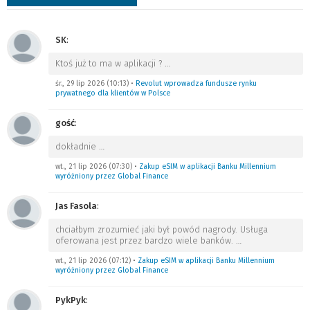
SK
:
Ktoś już to ma w aplikacji ?
…
śr., 29 lip 2026 (10:13)
•
Revolut wprowadza fundusze rynku
prywatnego dla klientów w Polsce
gość
:
dokładnie
…
wt., 21 lip 2026 (07:30)
•
Zakup eSIM w aplikacji Banku Millennium
wyróżniony przez Global Finance
Jas Fasola
:
chciałbym zrozumieć jaki był powód nagrody. Usługa
oferowana jest przez bardzo wiele banków.
…
wt., 21 lip 2026 (07:12)
•
Zakup eSIM w aplikacji Banku Millennium
wyróżniony przez Global Finance
PykPyk
: