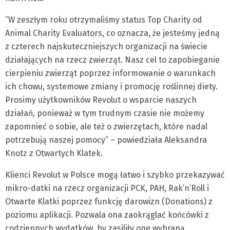
“W zeszłym roku otrzymaliśmy status Top Charity od
Animal Charity Evaluators, co oznacza, że jesteśmy jedną
z czterech najskuteczniejszych organizacji na świecie
działających na rzecz zwierząt. Nasz cel to zapobieganie
cierpieniu zwierząt poprzez informowanie o warunkach
ich chowu, systemowe zmiany i promocję roślinnej diety.
Prosimy użytkowników Revolut o wsparcie naszych
działań, ponieważ w tym trudnym czasie nie możemy
zapomnieć o sobie, ale też o zwierzętach, które nadal
potrzebują naszej pomocy” – powiedziała Aleksandra
Knotz z Otwartych Klatek.
Klienci Revolut w Polsce mogą łatwo i szybko przekazywać
mikro-datki na rzecz organizacji PCK, PAH, Rak’n’Roll i
Otwarte Klatki poprzez funkcję darowizn (Donations) z
poziomu aplikacji. Pozwala ona zaokrąglać końcówki z
codziennych wydatków, by zasiliły one wybraną