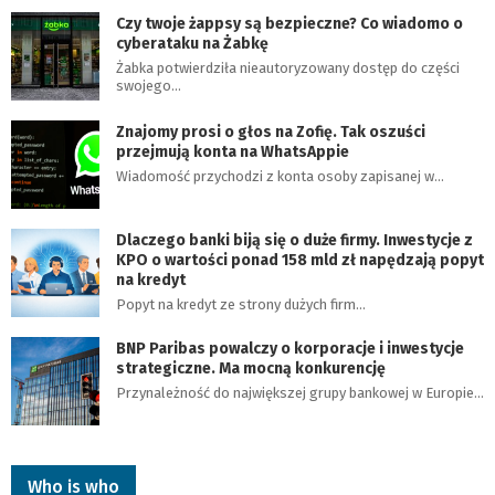
Czy twoje żappsy są bezpieczne? Co wiadomo o
cyberataku na Żabkę
Żabka potwierdziła nieautoryzowany dostęp do części
swojego…
Znajomy prosi o głos na Zofię. Tak oszuści
przejmują konta na WhatsAppie
Wiadomość przychodzi z konta osoby zapisanej w…
Dlaczego banki biją się o duże firmy. Inwestycje z
KPO o wartości ponad 158 mld zł napędzają popyt
na kredyt
Popyt na kredyt ze strony dużych firm…
BNP Paribas powalczy o korporacje i inwestycje
strategiczne. Ma mocną konkurencję
Przynależność do największej grupy bankowej w Europie…
Who is who