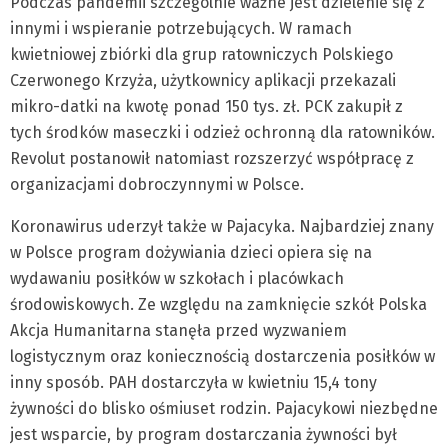
Podczas pandemii szczególnie ważne jest dzielenie się z
innymi i wspieranie potrzebujących. W ramach
kwietniowej zbiórki dla grup ratowniczych Polskiego
Czerwonego Krzyża, użytkownicy aplikacji przekazali
mikro-datki na kwotę ponad 150 tys. zł. PCK zakupił z
tych środków maseczki i odzież ochronną dla ratowników.
Revolut postanowił natomiast rozszerzyć współpracę z
organizacjami dobroczynnymi w Polsce.
Koronawirus uderzył także w Pajacyka. Najbardziej znany
w Polsce program dożywiania dzieci opiera się na
wydawaniu posiłków w szkołach i placówkach
środowiskowych. Ze względu na zamknięcie szkół Polska
Akcja Humanitarna stanęła przed wyzwaniem
logistycznym oraz koniecznością dostarczenia posiłków w
inny sposób. PAH dostarczyła w kwietniu 15,4 tony
żywności do blisko ośmiuset rodzin. Pajacykowi niezbędne
jest wsparcie, by program dostarczania żywności był