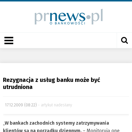
Rezygnacja z usług banku może być
utrudniona
17.12.2009 (08:22)
artykuł nadesłany
„
W bankach zachodnich systemy zatrzymywania
klientów są na porządku dziennym.
– Monitorują one