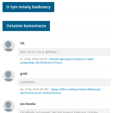
O tym mówią bankowcy
Ostatnie komentarze
SK
:
Ktoś już to ma w aplikacji ?
…
śr., 29 lip 2026 (10:13)
•
Revolut wprowadza fundusze rynku
prywatnego dla klientów w Polsce
gość
:
dokładnie
…
wt., 21 lip 2026 (07:30)
•
Zakup eSIM w aplikacji Banku Millennium
wyróżniony przez Global Finance
Jas Fasola
:
chciałbym zrozumieć jaki był powód nagrody. Usługa