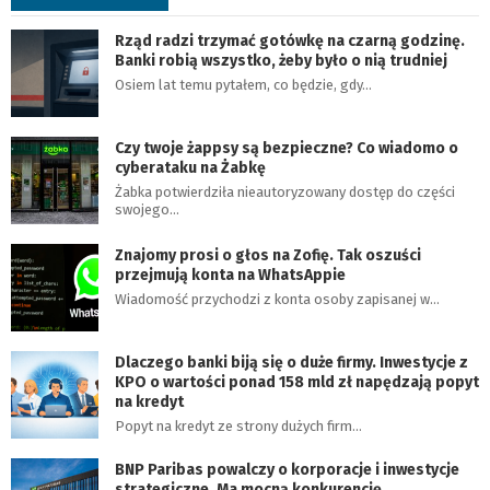
Rząd radzi trzymać gotówkę na czarną godzinę.
Banki robią wszystko, żeby było o nią trudniej
Osiem lat temu pytałem, co będzie, gdy…
Czy twoje żappsy są bezpieczne? Co wiadomo o
cyberataku na Żabkę
Żabka potwierdziła nieautoryzowany dostęp do części
swojego…
Znajomy prosi o głos na Zofię. Tak oszuści
przejmują konta na WhatsAppie
Wiadomość przychodzi z konta osoby zapisanej w…
Dlaczego banki biją się o duże firmy. Inwestycje z
KPO o wartości ponad 158 mld zł napędzają popyt
na kredyt
Popyt na kredyt ze strony dużych firm…
BNP Paribas powalczy o korporacje i inwestycje
strategiczne. Ma mocną konkurencję