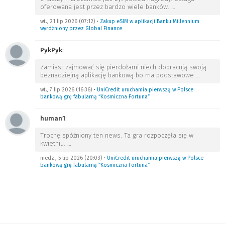
oferowana jest przez bardzo wiele banków.
…
wt., 21 lip 2026 (07:12)
•
Zakup eSIM w aplikacji Banku Millennium
wyróżniony przez Global Finance
PykPyk
:
Zamiast zajmować się pierdołami niech dopracują swoją
beznadziejną aplikację bankową bo ma podstawowe
…
wt., 7 lip 2026 (16:36)
•
UniCredit uruchamia pierwszą w Polsce
bankową grę fabularną “Kosmiczna Fortuna”
human1
:
Trochę spóźniony ten news. Ta gra rozpoczęła się w
kwietniu.
…
niedz., 5 lip 2026 (20:03)
•
UniCredit uruchamia pierwszą w Polsce
bankową grę fabularną “Kosmiczna Fortuna”