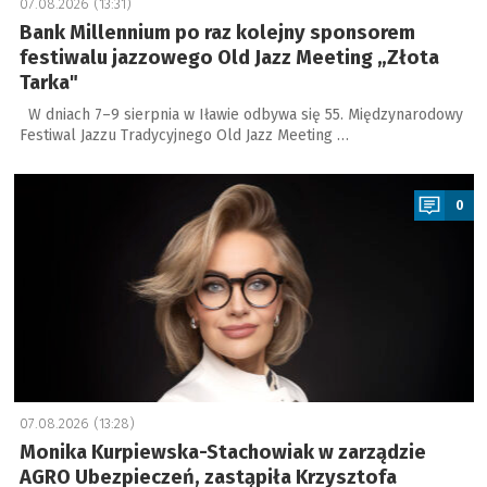
07.08.2026 (13:31)
Bank Millennium po raz kolejny sponsorem
festiwalu jazzowego Old Jazz Meeting „Złota
Tarka"
W dniach 7–9 sierpnia w Iławie odbywa się 55. Międzynarodowy
Festiwal Jazzu Tradycyjnego Old Jazz Meeting …
a
0
07.08.2026 (13:28)
Monika Kurpiewska-Stachowiak w zarządzie
AGRO Ubezpieczeń, zastąpiła Krzysztofa