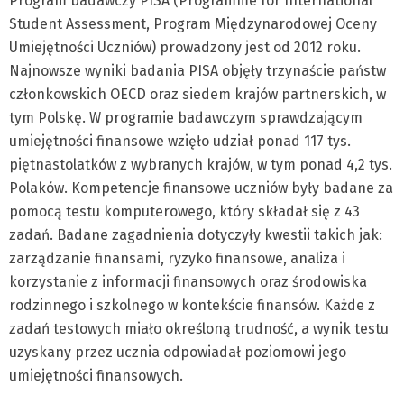
Program badawczy PISA (Programme for International
Student Assessment, Program Międzynarodowej Oceny
Umiejętności Uczniów) prowadzony jest od 2012 roku.
Najnowsze wyniki badania PISA objęły trzynaście państw
członkowskich OECD oraz siedem krajów partnerskich, w
tym Polskę. W programie badawczym sprawdzającym
umiejętności finansowe wzięło udział ponad 117 tys.
piętnastolatków z wybranych krajów, w tym ponad 4,2 tys.
Polaków. Kompetencje finansowe uczniów były badane za
pomocą testu komputerowego, który składał się z 43
zadań. Badane zagadnienia dotyczyły kwestii takich jak:
zarządzanie finansami, ryzyko finansowe, analiza i
korzystanie z informacji finansowych oraz środowiska
rodzinnego i szkolnego w kontekście finansów. Każde z
zadań testowych miało określoną trudność, a wynik testu
uzyskany przez ucznia odpowiadał poziomowi jego
umiejętności finansowych.