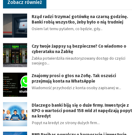
Zobacz również
Rząd radzi trzymać gotówkę na czarną godzinę.
Banki robią wszystko, żeby było o nią trudniej
Osiem lat temu pytałem, co będzie, gdy…
Czy twoje żappsy są bezpieczne? Co wiadomo o
cyberataku na Żabkę
Żabka potwierdziła nieautoryzowany dostęp do części
swojego…
Znajomy prosi o głos na Zofię. Tak oszuści
przejmują konta na WhatsAppie
Wiadomość przychodzi z konta osoby zapisanej w…
Dlaczego banki biją się o duże firmy. Inwestycje z
KPO o wartości ponad 158 mld zł napędzają popyt
na kredyt
Popyt na kredyt ze strony dużych firm…
BNP Paribas powalczy o korporacje i inwestycje