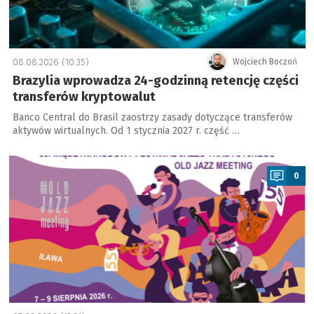
08.08.2026 (10:35)
Wojciech Boczoń
Brazylia wprowadza 24-godzinną retencję części
transferów kryptowalut
Banco Central do Brasil zaostrzy zasady dotyczące transferów
aktywów wirtualnych. Od 1 stycznia 2027 r. część …
a
0