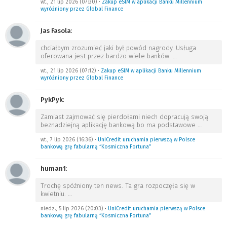
wt., 21 lip 2026 (07:30)
•
Zakup eSIM w aplikacji Banku Millennium
wyróżniony przez Global Finance
Jas Fasola
:
chciałbym zrozumieć jaki był powód nagrody. Usługa
oferowana jest przez bardzo wiele banków.
…
wt., 21 lip 2026 (07:12)
•
Zakup eSIM w aplikacji Banku Millennium
wyróżniony przez Global Finance
PykPyk
:
Zamiast zajmować się pierdołami niech dopracują swoją
beznadziejną aplikację bankową bo ma podstawowe
…
wt., 7 lip 2026 (16:36)
•
UniCredit uruchamia pierwszą w Polsce
bankową grę fabularną “Kosmiczna Fortuna”
human1
:
Trochę spóźniony ten news. Ta gra rozpoczęła się w
kwietniu.
…
niedz., 5 lip 2026 (20:03)
•
UniCredit uruchamia pierwszą w Polsce
bankową grę fabularną “Kosmiczna Fortuna”