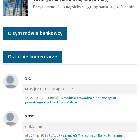
Przynależność do największej grupy bankowej w Europie…
O tym mówią bankowcy
Ostatnie komentarze
SK
:
Ktoś już to ma w aplikacji ?
…
śr., 29 lip 2026 (10:13)
•
Revolut wprowadza fundusze rynku
prywatnego dla klientów w Polsce
gość
:
dokładnie
…
wt., 21 lip 2026 (07:30)
•
Zakup eSIM w aplikacji Banku Millennium
wyróżniony przez Global Finance