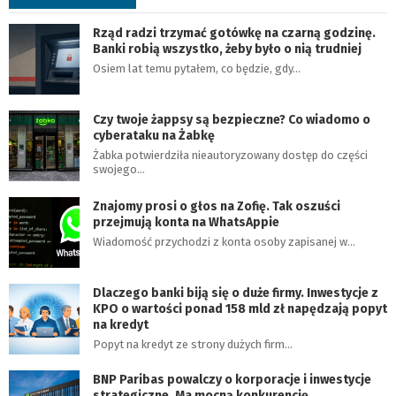
Rząd radzi trzymać gotówkę na czarną godzinę.
Banki robią wszystko, żeby było o nią trudniej
Osiem lat temu pytałem, co będzie, gdy…
Czy twoje żappsy są bezpieczne? Co wiadomo o
cyberataku na Żabkę
Żabka potwierdziła nieautoryzowany dostęp do części
swojego…
Znajomy prosi o głos na Zofię. Tak oszuści
przejmują konta na WhatsAppie
Wiadomość przychodzi z konta osoby zapisanej w…
Dlaczego banki biją się o duże firmy. Inwestycje z
KPO o wartości ponad 158 mld zł napędzają popyt
na kredyt
Popyt na kredyt ze strony dużych firm…
BNP Paribas powalczy o korporacje i inwestycje
strategiczne. Ma mocną konkurencję