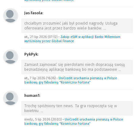
Jas Fasola
:
chciałbym zrozumieć jaki był powód nagrody. Usługa
oferowana jest przez bardzo wiele banków.
…
wt., 21 lip 2026 (07:12)
•
Zakup eSIM w aplikacji Banku Millennium
wyróżniony przez Global Finance
PykPyk
:
Zamiast zajmować się pierdołami niech dopracują swoją
beznadziejną aplikację bankową bo ma podstawowe
…
wt., 7 lip 2026 (16:36)
•
UniCredit uruchamia pierwszą w Polsce
bankową grę fabularną “Kosmiczna Fortuna”
human1
:
Trochę spóźniony ten news. Ta gra rozpoczęła się w
kwietniu.
…
niedz., 5 lip 2026 (20:03)
•
UniCredit uruchamia pierwszą w Polsce
bankową grę fabularną “Kosmiczna Fortuna”