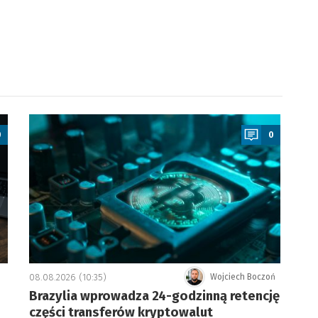
a
0
0
08.08.2026 (10:35)
Wojciech Boczoń
Brazylia wprowadza 24-godzinną retencję
części transferów kryptowalut