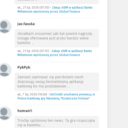
wt., 21 lip 2026 (07:30)
•
Zakup eSIM w aplikacji Banku
Millennium wyróżniony przez Global Finance
Jas Fasola
:
chciałbym zrozumieć jaki był powód nagrody.
Usługa oferowana jest przez bardzo wiele
banków.
…
wt., 21 lip 2026 (07:12)
•
Zakup eSIM w aplikacji Banku
Millennium wyróżniony przez Global Finance
PykPyk
:
Zamiast zajmować się pierdołami niech
dopracują swoją beznadziejną aplikację
bankową bo ma podstawowe
…
wt., 7 lip 2026 (16:36)
•
UniCredit uruchamia pierwszą w
Polsce bankową grę fabularną “Kosmiczna Fortuna”
human1
:
Trochę spóźniony ten news. Ta gra rozpoczęła
się w kwietniu.
…