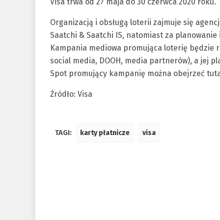
Visa trwa od 27 maja do 30 czerwca 2020 roku.
Organizacją i obsługą loterii zajmuje się agen
Saatchi & Saatchi IS, natomiast za planowan
Kampania mediowa promująca loterię będzie re
social media, DOOH, media partnerów), a jej 
Spot promujący kampanię można obejrzeć tuta
Źródło: Visa
TAGI:
karty płatnicze
visa