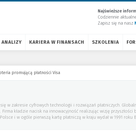
Najświeższe inform
Codziennie aktualn
Zapisz się na nasz
ANALIZY
KARIERA W FINANSACH
SZKOLENIA
FO
teria promującą płatności Visa
je się w zakresie cyfrowych technologii i rozwiązań płatniczych. Globa
. Firma kładzie nacisk na innowacyjność realizując wizję przyszłośc
 Polsce i w ogóle pierwszą kartę płatniczą w kraju wydał w 1991 roku