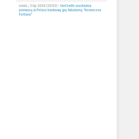
niedz., 5 lip 2026 (20:03)
•
UniCredit uruchamia
pierwszą w Polsce bankową grę fabularną “Kosmiczna
Fortuna”