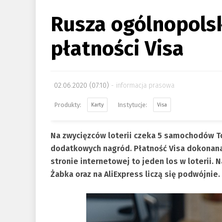
Rusza ogólnopolsk
płatności Visa
02.06.2020 (07:10)
informacja prasowa
Karty
Visa
Na zwycięzców loterii czeka 5 samochodów To
dodatkowych nagród. Płatność Visa dokonana 
stronie internetowej to jeden los w loterii.
Żabka oraz na AliExpress liczą się podwójnie.