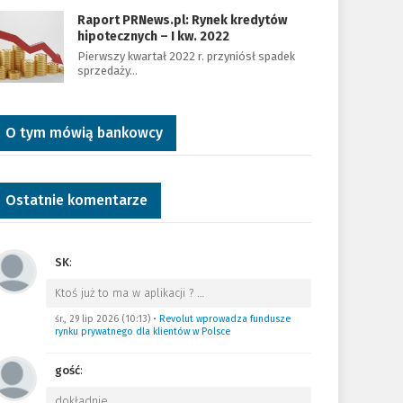
Raport PRNews.pl: Rynek kredytów
hipotecznych – I kw. 2022
Pierwszy kwartał 2022 r. przyniósł spadek
sprzedaży…
O tym mówią bankowcy
Ostatnie komentarze
SK
:
Ktoś już to ma w aplikacji ?
…
śr., 29 lip 2026 (10:13)
•
Revolut wprowadza fundusze
rynku prywatnego dla klientów w Polsce
gość
:
dokładnie
…