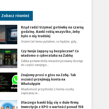
Zobacz również
Rząd radzi trzymać gotówkę na czarną
godzinę. Banki robią wszystko, żeby
było o nią trudniej
Osiem lat temu pytałem, co będzie, gdy…
Czy twoje żappsy są bezpieczne? Co
wiadomo o cyberataku na Żabkę
Żabka potwierdziła nieautoryzowany dostęp
do części swojego…
Znajomy prosi o głos na Zofię. Tak
oszuści przejmują konta na
WhatsAppie
Wiadomość przychodzi z konta osoby
zapisanej w…
Dlaczego banki biją się o duże firmy.
Inwestycje z KPO o wartości ponad 158