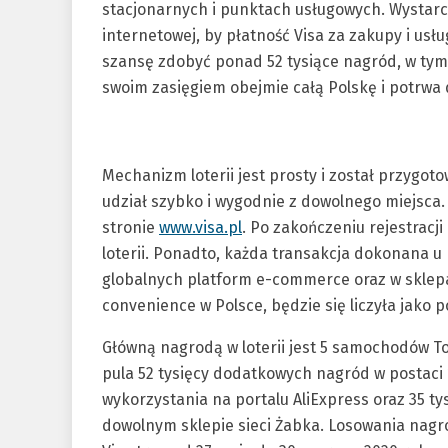
stacjonarnych i punktach usługowych. Wystarcz
internetowej, by płatność Visa za zakupy i usług
szansę zdobyć ponad 52 tysiące nagród, w tym
swoim zasięgiem obejmie całą Polskę i potrwa 
Mechanizm loterii jest prosty i został przygot
udział szybko i wygodnie z dowolnego miejsca.
stronie
www.visa.pl
. Po zakończeniu rejestracji
loterii. Ponadto, każda transakcja dokonana u 
globalnych platform e-commerce oraz w sklepa
convenience w Polsce, będzie się liczyła jako p
Główną nagrodą w loterii jest 5 samochodów T
pula 52 tysięcy dodatkowych nagród w postaci 
wykorzystania na portalu AliExpress oraz 35 
dowolnym sklepie sieci Żabka. Losowania nagr