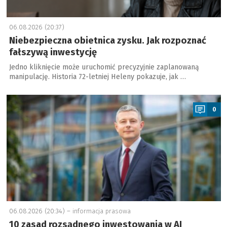
06.08.2026 (20:37)
Niebezpieczna obietnica zysku. Jak rozpoznać
fałszywą inwestycję
Jedno kliknięcie może uruchomić precyzyjnie zaplanowaną
manipulację. Historia 72-letniej Heleny pokazuje, jak …
a
0
06.08.2026 (20:34) –
informacja prasowa
10 zasad rozsądnego inwestowania w AI