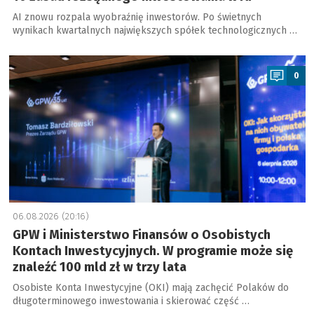
AI znowu rozpala wyobraźnię inwestorów. Po świetnych
wynikach kwartalnych największych spółek technologicznych …
a
0
06.08.2026 (20:16)
GPW i Ministerstwo Finansów o Osobistych
Kontach Inwestycyjnych. W programie może się
znaleźć 100 mld zł w trzy lata
Osobiste Konta Inwestycyjne (OKI) mają zachęcić Polaków do
długoterminowego inwestowania i skierować część …