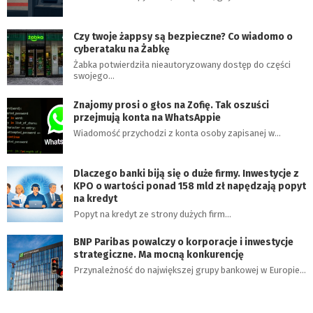
Czy twoje żappsy są bezpieczne? Co wiadomo o
cyberataku na Żabkę
Żabka potwierdziła nieautoryzowany dostęp do części
swojego…
Znajomy prosi o głos na Zofię. Tak oszuści
przejmują konta na WhatsAppie
Wiadomość przychodzi z konta osoby zapisanej w…
Dlaczego banki biją się o duże firmy. Inwestycje z
KPO o wartości ponad 158 mld zł napędzają popyt
na kredyt
Popyt na kredyt ze strony dużych firm…
BNP Paribas powalczy o korporacje i inwestycje
strategiczne. Ma mocną konkurencję
Przynależność do największej grupy bankowej w Europie…