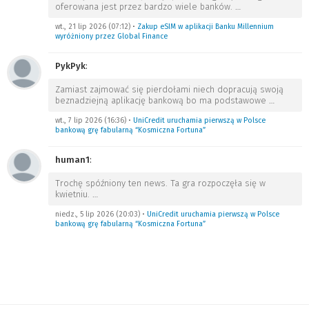
oferowana jest przez bardzo wiele banków.
…
wt., 21 lip 2026 (07:12)
•
Zakup eSIM w aplikacji Banku Millennium
wyróżniony przez Global Finance
PykPyk
:
Zamiast zajmować się pierdołami niech dopracują swoją
beznadziejną aplikację bankową bo ma podstawowe
…
wt., 7 lip 2026 (16:36)
•
UniCredit uruchamia pierwszą w Polsce
bankową grę fabularną “Kosmiczna Fortuna”
human1
:
Trochę spóźniony ten news. Ta gra rozpoczęła się w
kwietniu.
…
niedz., 5 lip 2026 (20:03)
•
UniCredit uruchamia pierwszą w Polsce
bankową grę fabularną “Kosmiczna Fortuna”