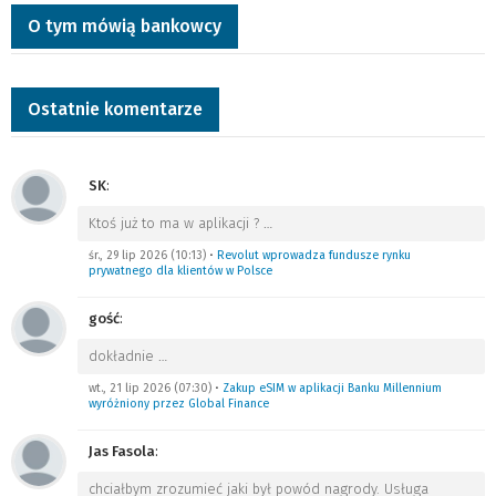
O tym mówią bankowcy
Ostatnie komentarze
SK
:
Ktoś już to ma w aplikacji ?
…
śr., 29 lip 2026 (10:13)
•
Revolut wprowadza fundusze rynku
prywatnego dla klientów w Polsce
gość
:
dokładnie
…
wt., 21 lip 2026 (07:30)
•
Zakup eSIM w aplikacji Banku Millennium
wyróżniony przez Global Finance
Jas Fasola
:
chciałbym zrozumieć jaki był powód nagrody. Usługa