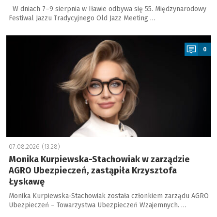
W dniach 7–9 sierpnia w Iławie odbywa się 55. Międzynarodowy
Festiwal Jazzu Tradycyjnego Old Jazz Meeting …
a
0
07.08.2026 (13:28)
Monika Kurpiewska-Stachowiak w zarządzie
AGRO Ubezpieczeń, zastąpiła Krzysztofa
Łyskawę
Monika Kurpiewska-Stachowiak została członkiem zarządu AGRO
Ubezpieczeń – Towarzystwa Ubezpieczeń Wzajemnych. …