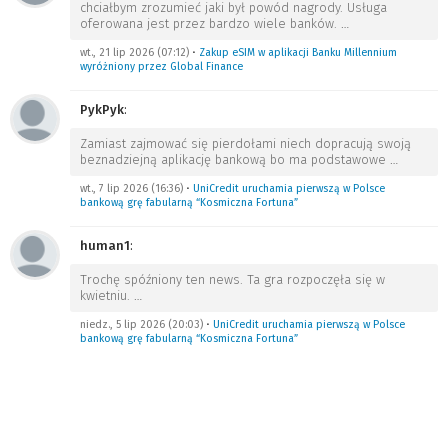
chciałbym zrozumieć jaki był powód nagrody. Usługa
oferowana jest przez bardzo wiele banków.
…
wt., 21 lip 2026 (07:12)
•
Zakup eSIM w aplikacji Banku Millennium
wyróżniony przez Global Finance
PykPyk
:
Zamiast zajmować się pierdołami niech dopracują swoją
beznadziejną aplikację bankową bo ma podstawowe
…
wt., 7 lip 2026 (16:36)
•
UniCredit uruchamia pierwszą w Polsce
bankową grę fabularną “Kosmiczna Fortuna”
human1
:
Trochę spóźniony ten news. Ta gra rozpoczęła się w
kwietniu.
…
niedz., 5 lip 2026 (20:03)
•
UniCredit uruchamia pierwszą w Polsce
bankową grę fabularną “Kosmiczna Fortuna”