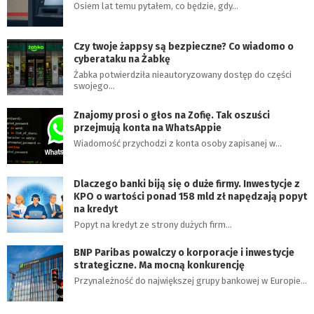
Osiem lat temu pytałem, co będzie, gdy…
Czy twoje żappsy są bezpieczne? Co wiadomo o
cyberataku na Żabkę
Żabka potwierdziła nieautoryzowany dostęp do części
swojego…
Znajomy prosi o głos na Zofię. Tak oszuści
przejmują konta na WhatsAppie
Wiadomość przychodzi z konta osoby zapisanej w…
Dlaczego banki biją się o duże firmy. Inwestycje z
KPO o wartości ponad 158 mld zł napędzają popyt
na kredyt
Popyt na kredyt ze strony dużych firm…
BNP Paribas powalczy o korporacje i inwestycje
strategiczne. Ma mocną konkurencję
Przynależność do największej grupy bankowej w Europie…