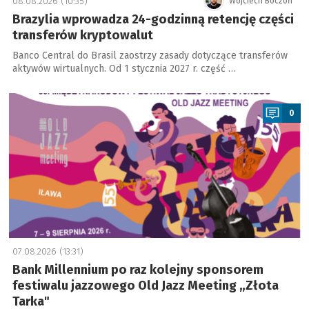
08.08.2026 (10:35)
Wojciech Boczoń
Brazylia wprowadza 24-godzinną retencję części
transferów kryptowalut
Banco Central do Brasil zaostrzy zasady dotyczące transferów
aktywów wirtualnych. Od 1 stycznia 2027 r. część …
a
0
07.08.2026 (13:31)
Bank Millennium po raz kolejny sponsorem
festiwalu jazzowego Old Jazz Meeting „Złota
Tarka"