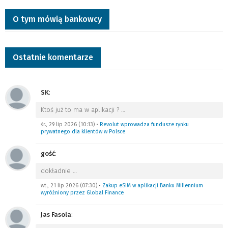
O tym mówią bankowcy
Ostatnie komentarze
SK
:
Ktoś już to ma w aplikacji ?
…
śr., 29 lip 2026 (10:13)
•
Revolut wprowadza fundusze rynku
prywatnego dla klientów w Polsce
gość
:
dokładnie
…
wt., 21 lip 2026 (07:30)
•
Zakup eSIM w aplikacji Banku Millennium
wyróżniony przez Global Finance
Jas Fasola
: