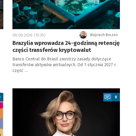
08.08.2026 (10:35)
Wojciech Boczoń
Brazylia wprowadza 24-godzinną retencję
części transferów kryptowalut
Banco Central do Brasil zaostrzy zasady dotyczące
transferów aktywów wirtualnych. Od 1 stycznia 2027 r.
część …
a
0
0