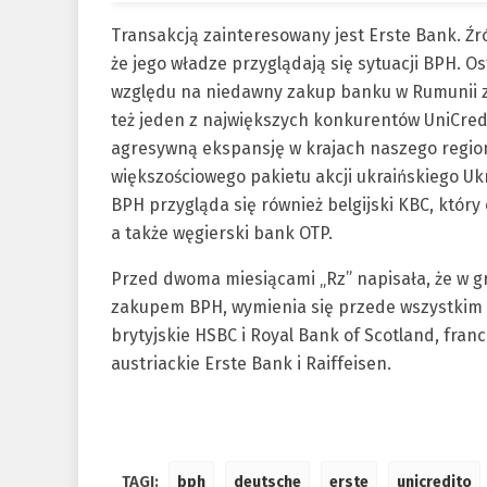
Transakcją zainteresowany jest Erste Bank. Źr
że jego władze przyglądają się sytuacji BPH. 
względu na niedawny zakup banku w Rumunii z
też jeden z największych konkurentów UniCred
agresywną ekspansję w krajach naszego region
większościowego pakietu akcji ukraińskiego Uk
BPH przygląda się również belgijski KBC, który
a także węgierski bank OTP.
Przed dwoma miesiącami „Rz” napisała, że w gr
zakupem BPH, wymienia się przede wszystkim 
brytyjskie HSBC i Royal Bank of Scotland, franc
austriackie Erste Bank i Raiffeisen.
TAGI:
bph
deutsche
erste
unicredito