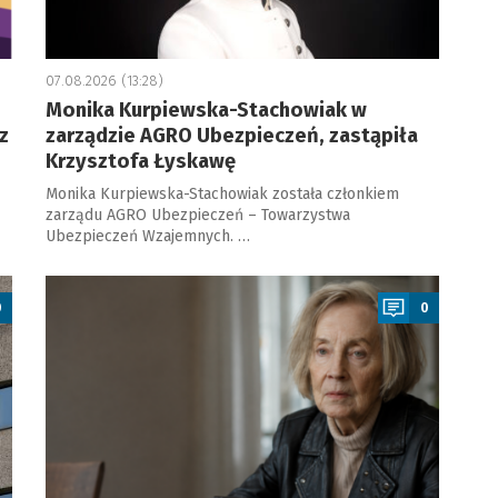
07.08.2026 (13:28)
Monika Kurpiewska-Stachowiak w
z
zarządzie AGRO Ubezpieczeń, zastąpiła
Krzysztofa Łyskawę
Monika Kurpiewska-Stachowiak została członkiem
zarządu AGRO Ubezpieczeń – Towarzystwa
Ubezpieczeń Wzajemnych. …
a
0
0