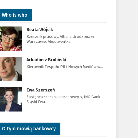
Who is who
Beata Wójcik
Rzecznik prasowy, Allianz Urodzona w
Warszawie. Absolwentka…
Arkadiusz Bruliński
Kierownik Zespołu PR i Nowych Mediów w…
Ewa Szerszeń
Zastępca rzecznika prasowego, ING Bank
Śląski Ewa…
O tym mówią bankowcy