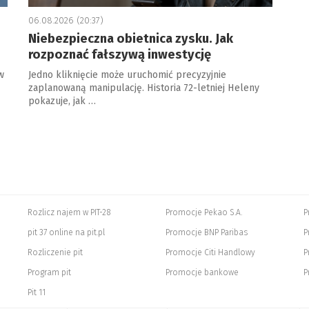
06.08.2026 (20:37)
Niebezpieczna obietnica zysku. Jak
rozpoznać fałszywą inwestycję
w
Jedno kliknięcie może uruchomić precyzyjnie
zaplanowaną manipulację. Historia 72-letniej Heleny
pokazuje, jak …
Rozlicz najem w PIT-28
Promocje Pekao S.A.
P
pit 37 online na pit.pl
Promocje BNP Paribas
P
Rozliczenie pit
Promocje Citi Handlowy
P
Program pit
Promocje bankowe
P
Pit 11