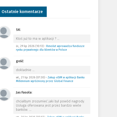
Ostatnie komentarze
SK
:
Ktoś już to ma w aplikacji ?
…
śr., 29 lip 2026 (10:13)
•
Revolut wprowadza fundusze
rynku prywatnego dla klientów w Polsce
gość
:
dokładnie
…
wt., 21 lip 2026 (07:30)
•
Zakup eSIM w aplikacji Banku
Millennium wyróżniony przez Global Finance
Jas Fasola
:
chciałbym zrozumieć jaki był powód nagrody.
Usługa oferowana jest przez bardzo wiele
banków.
…