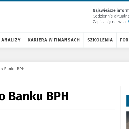
Najświeższe inform
Codziennie aktualn
Zapisz się na nasz
ANALIZY
KARIERA W FINANSACH
SZKOLENIA
FO
pno Banku BPH
no Banku BPH