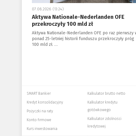
07.08.2026 (13:24)
Aktywa Nationale-Nederlanden OFE
przekroczyły 100 mld zł
Aktywa Nationale-Nederlanden OFE po raz pierwszy 
ponad 25-letniej historii funduszu przekroczyły próg
100 mld zł. …
SMART Bankier
Kalkulator brutto netto
Kredyt konsolidacyjny
Kalkulator kredytu
gotówkowego
Pożyczki na raty
Kalkulator zdolności
Konto firmowe
kredytowej
Kurs inwestowania