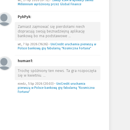
wt., 21 lip 2026 (07:12)
•
Zakup eSIM w aplikacji Banku
Millennium wyróżniony przez Global Finance
PykPyk
:
Zamiast zajmować się pierdołami niech
dopracują swoją beznadziejną aplikację
bankową bo ma podstawowe
…
wt., 7 lip 2026 (16:36)
•
UniCredit uruchamia pierwszą w
Polsce bankową grę fabularną “Kosmiczna Fortuna”
human1
:
Trochę spóźniony ten news. Ta gra rozpoczęła
się w kwietniu.
…
niedz., 5 lip 2026 (20:03)
•
UniCredit uruchamia
pierwszą w Polsce bankową grę fabularną “Kosmiczna
Fortuna”