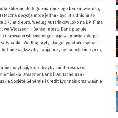
ódła zbliżone do tego austriackiego banku twierdzą,
Ostateczna decyzja może jednak być utrudniona ze
a 3,75 mld euro. Według Austriaków „oko na BPH” ma
it we Włoszech – Banca Intesa. Bank planuje
u i prowadzi właśnie negocjacje w sprawie zakupu
rsotsbanku. Według brytyjskiego tygodnika sytuacji
 chętnie zwiększyłby swoją pozycję na polskim rynku,
upie instytucji, które byłyby zainteresowane
niemieckie Dresdner Bank i Deutsche Bank,
uskie Société Générale i Credit Lyonnais oraz właśnie