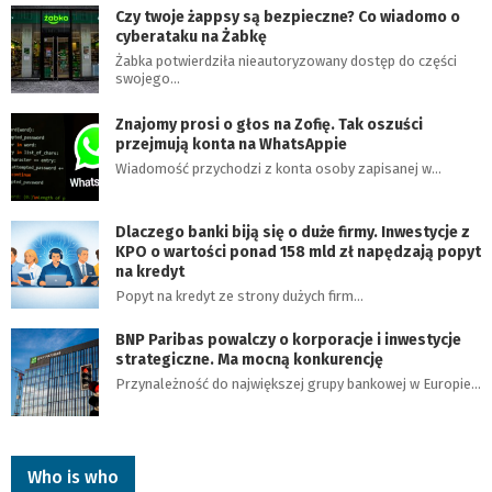
Czy twoje żappsy są bezpieczne? Co wiadomo o
cyberataku na Żabkę
Żabka potwierdziła nieautoryzowany dostęp do części
swojego…
Znajomy prosi o głos na Zofię. Tak oszuści
przejmują konta na WhatsAppie
Wiadomość przychodzi z konta osoby zapisanej w…
Dlaczego banki biją się o duże firmy. Inwestycje z
KPO o wartości ponad 158 mld zł napędzają popyt
na kredyt
Popyt na kredyt ze strony dużych firm…
BNP Paribas powalczy o korporacje i inwestycje
strategiczne. Ma mocną konkurencję
Przynależność do największej grupy bankowej w Europie…
Who is who