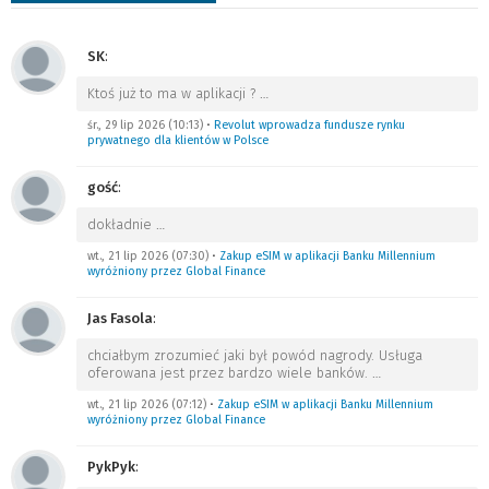
SK
:
Ktoś już to ma w aplikacji ?
…
śr., 29 lip 2026 (10:13)
•
Revolut wprowadza fundusze rynku
prywatnego dla klientów w Polsce
gość
:
dokładnie
…
wt., 21 lip 2026 (07:30)
•
Zakup eSIM w aplikacji Banku Millennium
wyróżniony przez Global Finance
Jas Fasola
:
chciałbym zrozumieć jaki był powód nagrody. Usługa
oferowana jest przez bardzo wiele banków.
…
wt., 21 lip 2026 (07:12)
•
Zakup eSIM w aplikacji Banku Millennium
wyróżniony przez Global Finance
PykPyk
: