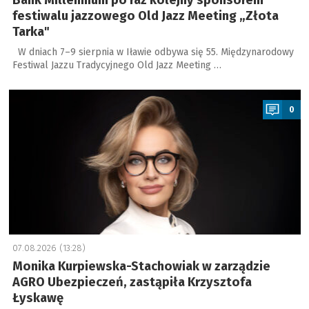
Bank Millennium po raz kolejny sponsorem
festiwalu jazzowego Old Jazz Meeting „Złota
Tarka"
W dniach 7–9 sierpnia w Iławie odbywa się 55. Międzynarodowy
Festiwal Jazzu Tradycyjnego Old Jazz Meeting …
a
0
07.08.2026 (13:28)
Monika Kurpiewska-Stachowiak w zarządzie
AGRO Ubezpieczeń, zastąpiła Krzysztofa
Łyskawę