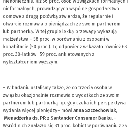
niekoniecznie. Już 56 proc. osób w związkach formalnych i
nieformalnych, prowadzących wspólne gospodarstwo
domowe z drugą połówką stwierdza, że regularnie i
otwarcie rozmawia o pieniądzach ze swoim partnerem
lub partnerką. W tej grupie lekką przewagę wykazują
małżeństwa – 58 proc. w porównaniu z osobami w
kohabitacie (50 proc.). Tę odpowiedź wskazało również 63
proc. 30-latków i 59 proc. ankietowanych z
wykształceniem wyższym.
– W badaniu ustaliśmy także, że co trzecia osoba w
związku okazjonalnie rozmawia o wydatkach ze swoim
partnerem lub partnerką np. gdy czeka ich perspektywa
wydania więcej pieniędzy– mówi
Anna Szczechowiak,
Menadżerka ds. PR z Santander Consumer Banku
. –
Wśród nich znalazło się 31 proc. kobiet w porównaniu z 25