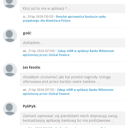
Ktoś już to ma w aplikacji ?
…
śr., 29 lip 2026 (10:13)
•
Revolut wprowadza fundusze rynku
prywatnego dla klientów w Polsce
gość
:
dokładnie
…
wt., 21 lip 2026 (07:30)
•
Zakup eSIM w aplikacji Banku Millennium
wyróżniony przez Global Finance
Jas Fasola
:
chciałbym zrozumieć jaki był powód nagrody. Usługa
oferowana jest przez bardzo wiele banków.
…
wt., 21 lip 2026 (07:12)
•
Zakup eSIM w aplikacji Banku Millennium
wyróżniony przez Global Finance
PykPyk
:
Zamiast zajmować się pierdołami niech dopracują swoją
beznadziejną aplikację bankową bo ma podstawowe
…