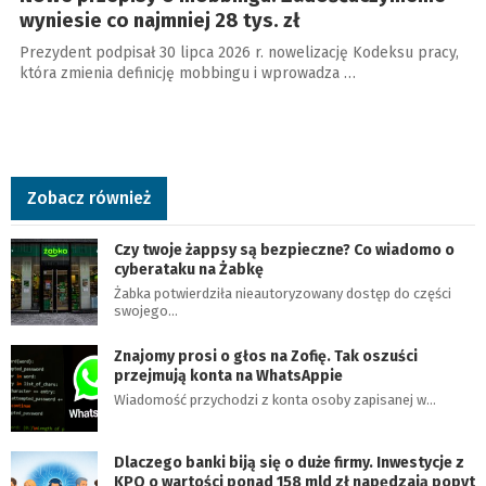
wyniesie co najmniej 28 tys. zł
Prezydent podpisał 30 lipca 2026 r. nowelizację Kodeksu pracy,
która zmienia definicję mobbingu i wprowadza …
Zobacz również
Czy twoje żappsy są bezpieczne? Co wiadomo o
cyberataku na Żabkę
Żabka potwierdziła nieautoryzowany dostęp do części
swojego…
Znajomy prosi o głos na Zofię. Tak oszuści
przejmują konta na WhatsAppie
Wiadomość przychodzi z konta osoby zapisanej w…
Dlaczego banki biją się o duże firmy. Inwestycje z
KPO o wartości ponad 158 mld zł napędzają popyt