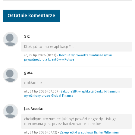
Ostatnie komentarze
SK
:
Ktoś już to ma w aplikacji ?
…
śr., 29 lip 2026 (10:13)
•
Revolut wprowadza fundusze rynku
prywatnego dla klientów w Polsce
gość
:
dokładnie
…
wt., 21 lip 2026 (07:30)
•
Zakup eSIM w aplikacji Banku Millennium
wyróżniony przez Global Finance
Jas Fasola
:
chciałbym zrozumieć jaki był powód nagrody. Usługa
oferowana jest przez bardzo wiele banków.
…
wt., 21 lip 2026 (07:12)
•
Zakup eSIM w aplikacji Banku Millennium