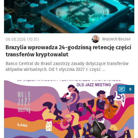
08.08.2026 (10:35)
Wojciech Boczoń
Brazylia wprowadza 24-godzinną retencję części
transferów kryptowalut
Banco Central do Brasil zaostrzy zasady dotyczące transferów
aktywów wirtualnych. Od 1 stycznia 2027 r. część …
a
0