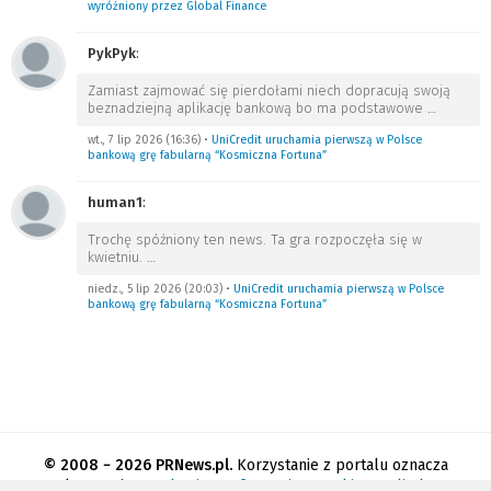
wyróżniony przez Global Finance
PykPyk
:
Zamiast zajmować się pierdołami niech dopracują swoją
beznadziejną aplikację bankową bo ma podstawowe
…
wt., 7 lip 2026 (16:36)
•
UniCredit uruchamia pierwszą w Polsce
bankową grę fabularną “Kosmiczna Fortuna”
human1
:
Trochę spóźniony ten news. Ta gra rozpoczęła się w
kwietniu.
…
niedz., 5 lip 2026 (20:03)
•
UniCredit uruchamia pierwszą w Polsce
bankową grę fabularną “Kosmiczna Fortuna”
© 2008 − 2026 PRNews.pl.
Korzystanie z portalu oznacza
akceptację
regulaminu
.
Informacja o cookies
.
Polityka