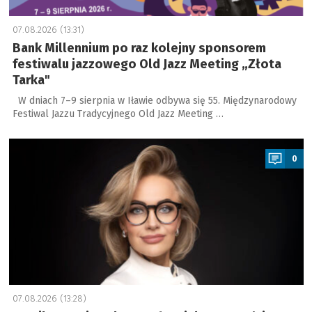
07.08.2026 (13:31)
Bank Millennium po raz kolejny sponsorem
festiwalu jazzowego Old Jazz Meeting „Złota
Tarka"
W dniach 7–9 sierpnia w Iławie odbywa się 55. Międzynarodowy
Festiwal Jazzu Tradycyjnego Old Jazz Meeting …
a
0
07.08.2026 (13:28)