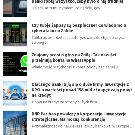
Banki robią wszystko, żeby było o nią trudniej
Osiem lat temu pytałem, co będzie, gdy…
Czy twoje żappsy są bezpieczne? Co wiadomo o
cyberataku na Żabkę
Żabka potwierdziła nieautoryzowany dostęp do części
swojego…
Znajomy prosi o głos na Zofię. Tak oszuści
przejmują konta na WhatsAppie
Wiadomość przychodzi z konta osoby zapisanej w…
Dlaczego banki biją się o duże firmy. Inwestycje z
KPO o wartości ponad 158 mld zł napędzają popyt
na kredyt
Popyt na kredyt ze strony dużych firm…
BNP Paribas powalczy o korporacje i inwestycje
strategiczne. Ma mocną konkurencję
Przynależność do największej grupy bankowej w Europie…