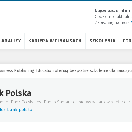
Najświeższe inform
Codziennie aktualn
Zapisz się na nasz
ANALIZY
KARIERA W FINANSACH
SZKOLENIA
FO
usiness Publishing Education oferują bezpłatne szkolenie dla nauczyc
k Polska
er Bank Polska jest Banco Santander, pierwszy bank w strefie euro i
der-bank-polska