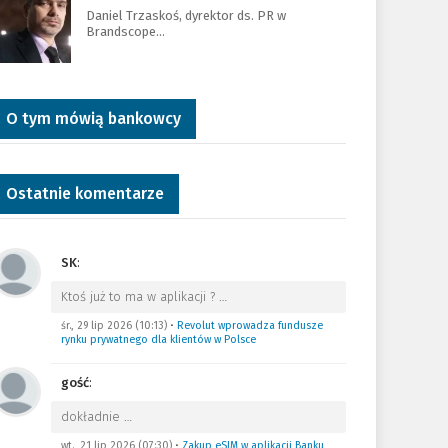
Daniel Trzaskoś, dyrektor ds. PR w
Brandscope…
O tym mówią bankowcy
Ostatnie komentarze
SK
:
Ktoś już to ma w aplikacji ?
…
śr., 29 lip 2026 (10:13)
•
Revolut wprowadza fundusze
rynku prywatnego dla klientów w Polsce
gość
:
dokładnie
…
wt., 21 lip 2026 (07:30)
•
Zakup eSIM w aplikacji Banku