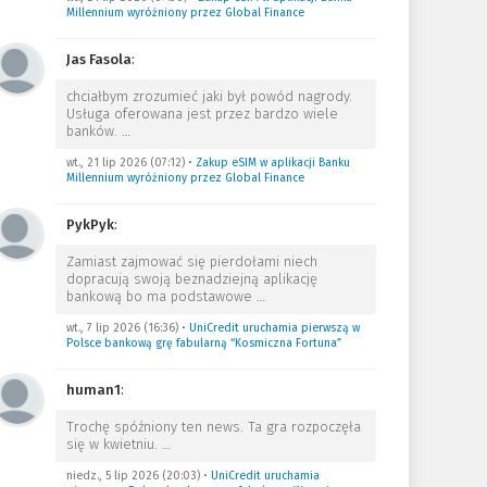
Millennium wyróżniony przez Global Finance
Jas Fasola
:
chciałbym zrozumieć jaki był powód nagrody.
Usługa oferowana jest przez bardzo wiele
banków.
…
wt., 21 lip 2026 (07:12)
•
Zakup eSIM w aplikacji Banku
Millennium wyróżniony przez Global Finance
PykPyk
:
Zamiast zajmować się pierdołami niech
dopracują swoją beznadziejną aplikację
bankową bo ma podstawowe
…
wt., 7 lip 2026 (16:36)
•
UniCredit uruchamia pierwszą w
Polsce bankową grę fabularną “Kosmiczna Fortuna”
human1
:
Trochę spóźniony ten news. Ta gra rozpoczęła
się w kwietniu.
…
niedz., 5 lip 2026 (20:03)
•
UniCredit uruchamia