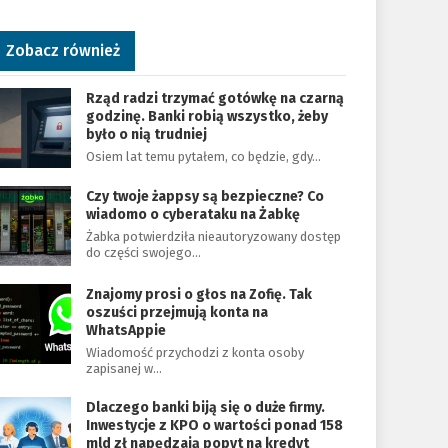
Zobacz również
Rząd radzi trzymać gotówkę na czarną
godzinę. Banki robią wszystko, żeby
było o nią trudniej
Osiem lat temu pytałem, co będzie, gdy…
Czy twoje żappsy są bezpieczne? Co
wiadomo o cyberataku na Żabkę
Żabka potwierdziła nieautoryzowany dostęp
do części swojego…
Znajomy prosi o głos na Zofię. Tak
oszuści przejmują konta na
WhatsAppie
Wiadomość przychodzi z konta osoby
zapisanej w…
Dlaczego banki biją się o duże firmy.
Inwestycje z KPO o wartości ponad 158
mld zł napędzają popyt na kredyt