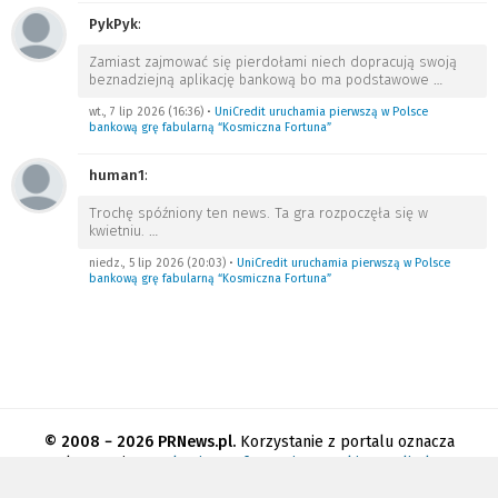
PykPyk
:
Zamiast zajmować się pierdołami niech dopracują swoją
beznadziejną aplikację bankową bo ma podstawowe
…
wt., 7 lip 2026 (16:36)
•
UniCredit uruchamia pierwszą w Polsce
bankową grę fabularną “Kosmiczna Fortuna”
human1
:
Trochę spóźniony ten news. Ta gra rozpoczęła się w
kwietniu.
…
niedz., 5 lip 2026 (20:03)
•
UniCredit uruchamia pierwszą w Polsce
bankową grę fabularną “Kosmiczna Fortuna”
© 2008 − 2026 PRNews.pl.
Korzystanie z portalu oznacza
akceptację
regulaminu
.
Informacja o cookies
.
Polityka
prywatności