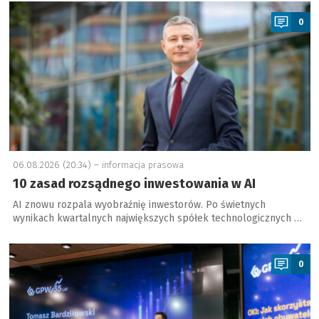
a
0
06.08.2026 (20:34) –
informacja prasowa
10 zasad rozsądnego inwestowania w AI
AI znowu rozpala wyobraźnię inwestorów. Po świetnych
wynikach kwartalnych największych spółek technologicznych …
a
0