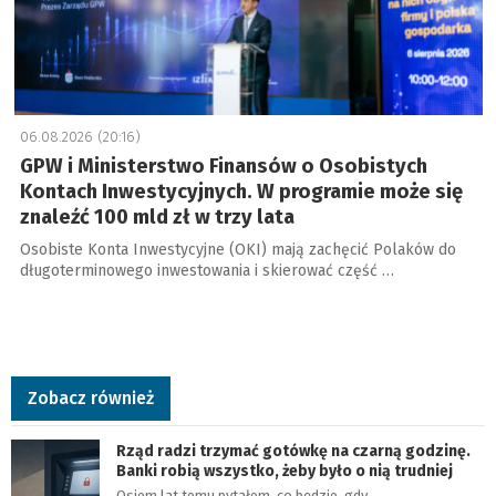
06.08.2026 (20:16)
GPW i Ministerstwo Finansów o Osobistych
Kontach Inwestycyjnych. W programie może się
znaleźć 100 mld zł w trzy lata
Osobiste Konta Inwestycyjne (OKI) mają zachęcić Polaków do
długoterminowego inwestowania i skierować część …
Zobacz również
Rząd radzi trzymać gotówkę na czarną godzinę.
Banki robią wszystko, żeby było o nią trudniej
Osiem lat temu pytałem, co będzie, gdy…