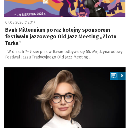
07.08.2026 (13:31)
Bank Millennium po raz kolejny sponsorem
festiwalu jazzowego Old Jazz Meeting „Złota
Tarka"
W dniach 7–9 sierpnia w Iławie odbywa się 55. Międzynarodowy
Festiwal Jazzu Tradycyjnego Old Jazz Meeting …
a
0