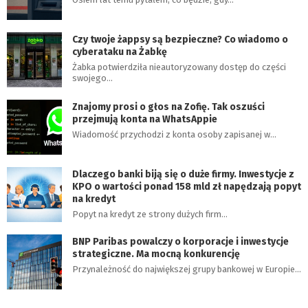
Czy twoje żappsy są bezpieczne? Co wiadomo o
cyberataku na Żabkę
Żabka potwierdziła nieautoryzowany dostęp do części
swojego…
Znajomy prosi o głos na Zofię. Tak oszuści
przejmują konta na WhatsAppie
Wiadomość przychodzi z konta osoby zapisanej w…
Dlaczego banki biją się o duże firmy. Inwestycje z
KPO o wartości ponad 158 mld zł napędzają popyt
na kredyt
Popyt na kredyt ze strony dużych firm…
BNP Paribas powalczy o korporacje i inwestycje
strategiczne. Ma mocną konkurencję
Przynależność do największej grupy bankowej w Europie…