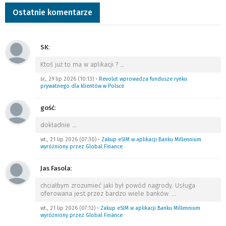
Ostatnie komentarze
SK
:
Ktoś już to ma w aplikacji ?
…
śr., 29 lip 2026 (10:13)
•
Revolut wprowadza fundusze rynku
prywatnego dla klientów w Polsce
gość
:
dokładnie
…
wt., 21 lip 2026 (07:30)
•
Zakup eSIM w aplikacji Banku Millennium
wyróżniony przez Global Finance
Jas Fasola
:
chciałbym zrozumieć jaki był powód nagrody. Usługa
oferowana jest przez bardzo wiele banków.
…
wt., 21 lip 2026 (07:12)
•
Zakup eSIM w aplikacji Banku Millennium
wyróżniony przez Global Finance